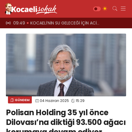
 ÇAĞRI
09:44
"Vatandaşı Soyan Bu Düzene Kim Dur Diyecek?"
09:40
TFF’Nİ
Gündem
Siyaset
Asayiş
Ekonomi
Sağlık
Magazin
Spor
GÜNDEM
04 Haziran 2025
15:29
Diğer
Polisan Holding 35 yıl önce
Teknoloji
Dilovası’na diktiği 93.500 ağacı
Kültür-Sanat
Web TV
Galeri
Yazarlar