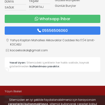
Gazete Manşetleri
YAŞAM
DÜNYA
Günlük Burçlar
RÖPORTAJ
SAĞLIK
Whatsapp İhbar
05556506060
Yahya Kaptan Mahallesi Akkavaklar Caddesi No:17/4 İzmit-
KOCAELİ
kocaelisokak@gmail.com
Yasal Uyarı:
Sitemizdeki içeriklerin her hakkı saklıdır, kaynak
gösterilmeden
kullanılması yasaktır.
Yayın İlkeleri
Veri Politikası
Sitemizden en iyi şekilde faydalanabilmeniz için tarayıcınızın
Kullanım Şartları
çerezlerini kullanmaktayız,
sitemizi kullanarak çerezleri kabul