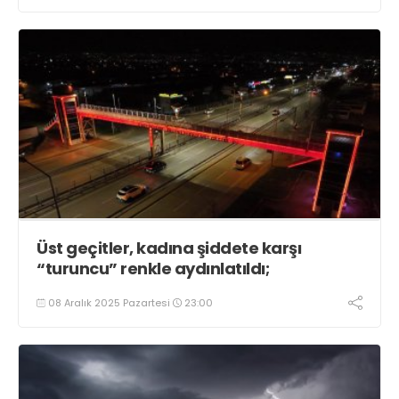
Üst geçitler, kadına şiddete karşı
“turuncu” renkle aydınlatıldı;
08 Aralık 2025 Pazartesi
23:00