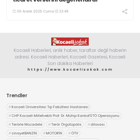
05 Aralık 2025 Cuma
23:49
Kocaeli Haberleri, anlık haber, taraftar değil haberin
adresi. Kocaeli Haberleri, Kocaeli Gazetesi, Kocaeli
Son dakika Haberleri
https://www.kocaelisokak.com
Trendler
#
Kocaeli Üniversitesi Tıp Fakültesi Hastanesi
#
CHP Kocaeli Milletvekili Prof. Dr. Mühip KankoFETÖ Operasyonu
#
Terörle Mücadele
#
Terör Örgütüpolis
#
dilovası
#
cinayetBANZİN
#
MOTORİN
#
ÖTV