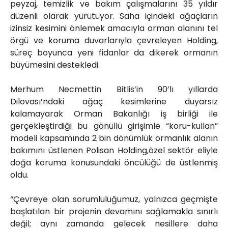
peyzaj, temizlik ve bakım çalışmalarını 35 yıldır
düzenli olarak yürütüyor. Saha içindeki ağaçların
izinsiz kesimini önlemek amacıyla orman alanını tel
örgü ve koruma duvarlarıyla çevreleyen Holding,
süreç boyunca yeni fidanlar da dikerek ormanın
büyümesini destekledi.
Merhum Necmettin Bitlis’in 90’lı yıllarda
Dilovası’ndaki ağaç kesimlerine duyarsız
kalamayarak Orman Bakanlığı iş birliği ile
gerçekleştirdiği bu gönüllü girişimle “koru-kullan”
modeli kapsamında 2 bin dönümlük ormanlık alanın
bakımını üstlenen Polisan Holding,özel sektör eliyle
doğa koruma konusundaki öncülüğü de üstlenmiş
oldu.
“Çevreye olan sorumluluğumuz, yalnızca geçmişte
başlatılan bir projenin devamını sağlamakla sınırlı
değil; aynı zamanda gelecek nesillere daha