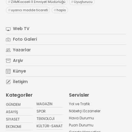
#
ZAMKocaeli İl Emniyet Müdürlüğü
#
Uyuşturucu
#
uyarıcı madde ticareti
#
hapis
Web TV
Foto Galeri
Yazarlar
Arşiv
Künye
İletişim
Kategoriler
Servisler
MAGAZİN
Yol ve Trafik
GÜNDEM
Nöbetçi Eczaneler
SPOR
ASAYİŞ
Hava Durumu
TEKNOLOJİ
SİYASET
Puan Durumu
KÜLTÜR-SANAT
EKONOMİ