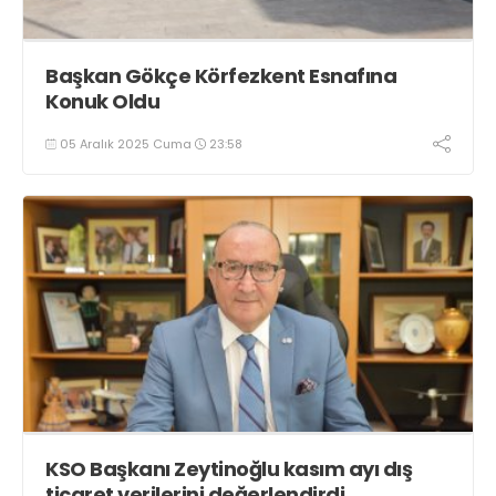
Başkan Gökçe Körfezkent Esnafına
Konuk Oldu
05 Aralık 2025 Cuma
23:58
KSO Başkanı Zeytinoğlu kasım ayı dış
ticaret verilerini değerlendirdi