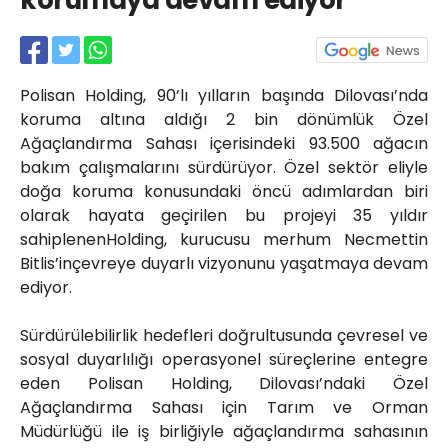
korumaya devam ediyor
Röportajlar
Yahya Kaptan Mahallesi
Akkavaklar Caddesi No:17/4 İzmit-
KOCAELİ
Polisan Holding, 90’lı yılların başında Dilovası’nda
kocaelisokak@gmail.com
koruma altına aldığı 2 bin dönümlük Özel
Ağaçlandırma Sahası içerisindeki 93.500 ağacın
bakım çalışmalarını sürdürüyor. Özel sektör eliyle
doğa koruma konusundaki öncü adımlardan biri
olarak hayata geçirilen bu projeyi 35 yıldır
sahiplenenHolding, kurucusu merhum Necmettin
Bitlis’inçevreye duyarlı vizyonunu yaşatmaya devam
ediyor.
Sürdürülebilirlik hedefleri doğrultusunda çevresel ve
sosyal duyarlılığı operasyonel süreçlerine entegre
eden Polisan Holding, Dilovası’ndaki Özel
Ağaçlandırma Sahası için Tarım ve Orman
Müdürlüğü ile iş birliğiyle ağaçlandırma sahasının