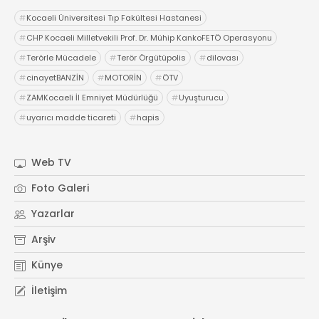
#
Kocaeli Üniversitesi Tıp Fakültesi Hastanesi
#
CHP Kocaeli Milletvekili Prof. Dr. Mühip KankoFETÖ Operasyonu
#
Terörle Mücadele
#
Terör Örgütüpolis
#
dilovası
#
cinayetBANZİN
#
MOTORİN
#
ÖTV
#
ZAMKocaeli İl Emniyet Müdürlüğü
#
Uyuşturucu
#
uyarıcı madde ticareti
#
hapis
Web TV
Foto Galeri
Yazarlar
Arşiv
Künye
İletişim