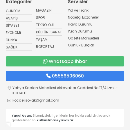
Kategoriler
Servisler
MAGAZİN
Yol ve Trafik
GÜNDEM
Nöbetçi Eczaneler
SPOR
ASAYİŞ
Hava Durumu
TEKNOLOJİ
SİYASET
Puan Durumu
KÜLTÜR-SANAT
EKONOMİ
Gazete Manşetleri
YAŞAM
DÜNYA
Günlük Burçlar
RÖPORTAJ
SAĞLIK
Whatsapp İhbar
05556506060
Yahya Kaptan Mahallesi Akkavaklar Caddesi No:17/4 İzmit-
KOCAELİ
kocaelisokak@gmail.com
Yasal Uyarı:
Sitemizdeki içeriklerin her hakkı saklıdır, kaynak
gösterilmeden
kullanılması yasaktır.