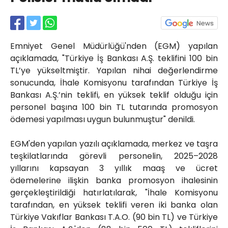
Röportajlar
Yahya Kaptan Mahallesi
Akkavaklar Caddesi No:17/4 İzmit-
KOCAELİ
Emniyet Genel Müdürlüğü'nden (EGM) yapılan
açıklamada, "Türkiye İş Bankası A.Ş. teklifini 100 bin
kocaelisokak@gmail.com
TL’ye yükseltmiştir. Yapılan nihai değerlendirme
sonucunda, İhale Komisyonu tarafından Türkiye İş
Bankası A.Ş.’nin teklifi, en yüksek teklif olduğu için
personel başına 100 bin TL tutarında promosyon
ödemesi yapılması uygun bulunmuştur" denildi.
EGM'den yapılan yazılı açıklamada, merkez ve taşra
teşkilatlarında görevli personelin, 2025–2028
yıllarını kapsayan 3 yıllık maaş ve ücret
ödemelerine ilişkin banka promosyon ihalesinin
gerçekleştirildiği hatırlatılarak, "İhale Komisyonu
tarafından, en yüksek teklifi veren iki banka olan
Türkiye Vakıflar Bankası T.A.O. (90 bin TL) ve Türkiye