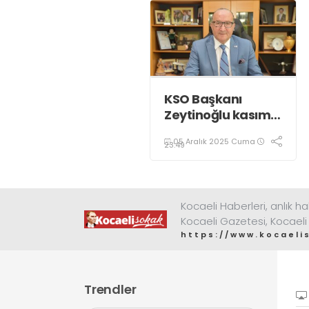
KSO Başkanı
Zeytinoğlu kasım
ayı dış ticaret
05 Aralık 2025 Cuma
verilerini
23:49
değerlendirdi
Kocaeli Haberleri, anlık ha
Kocaeli Gazetesi, Kocaeli
https://www.kocaeli
Trendler