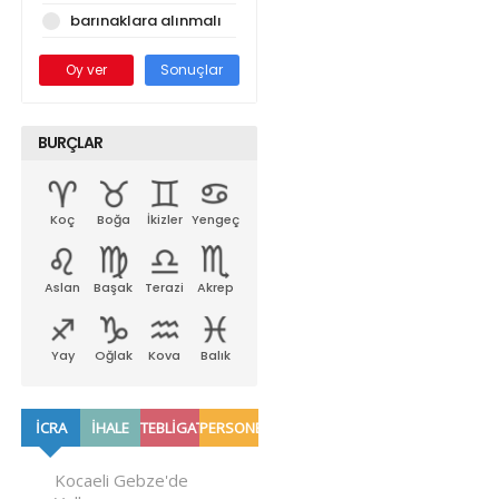
barınaklara alınmalı
Oy ver
Sonuçlar
BURÇLAR
Koç
Boğa
İkizler
Yengeç
Aslan
Başak
Terazi
Akrep
Yay
Oğlak
Kova
Balık