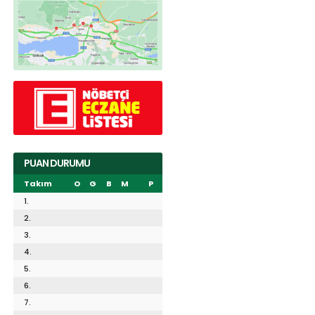
PUAN DURUMU
Takım
O
G
B
M
P
1.
2.
3.
4.
5.
6.
7.