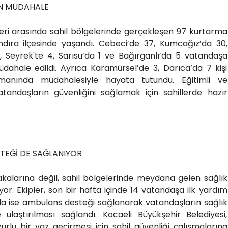
UN MÜDAHALE
ri arasında sahil bölgelerinde gerçekleşen 97 kurtarma
dıra ilçesinde yaşandı. Cebeci’de 37, Kumcağız’da 30,
, Seyrek'te 4, Sarısu’da 1 ve Bağırganlı’da 5 vatandaşa
dahale edildi. Ayrıca Karamürsel’de 3, Darıca’da 7 kişi
amanında müdahalesiyle hayata tutundu. Eğitimli ve
vatandaşların güvenliğini sağlamak için sahillerde hazır
STEĞİ DE SAĞLANIYOR
larına değil, sahil bölgelerinde meydana gelen sağlık
or. Ekipler, son bir hafta içinde 14 vatandaşa ilk yardım
da ise ambulans desteği sağlanarak vatandaşların sağlık
e ulaştırılması sağlandı. Kocaeli Büyükşehir Belediyesi,
urlu bir yaz geçirmesi için sahil güvenliği çalışmalarına