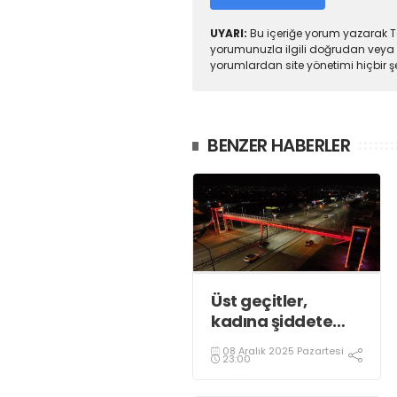
UYARI:
Bu içeriğe yorum yazarak To
yorumunuzla ilgili doğrudan veya 
yorumlardan site yönetimi hiçbir 
BENZER HABERLER
Üst geçitler,
kadına şiddete
karşı “turuncu”
08 Aralık 2025 Pazartesi
renkle aydınlatıldı;
23:00