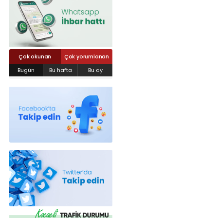
Röportajlar
Yahya Kaptan Mahallesi Akkavaklar
Caddesi No:17/4 İzmit-KOCAELİ
kocaelisokak@gmail.com
Çok okunan
Çok yorumlanan
Bugün
Bu hafta
Bu ay