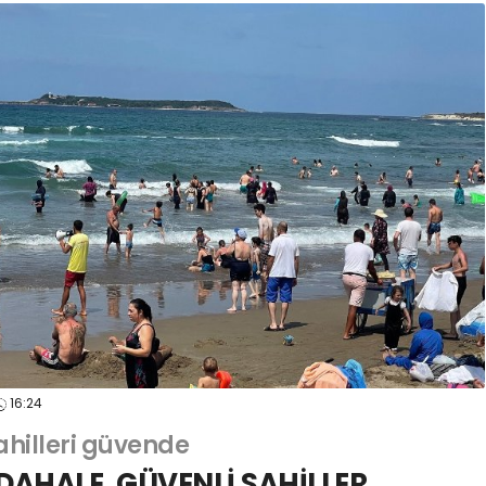
16:24
ahilleri güvende
AHALE, GÜVENLİ SAHİLLER