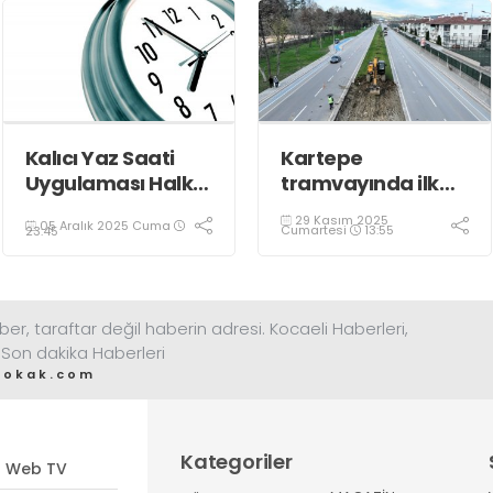
Kalıcı Yaz Saati
Kartepe
Uygulaması Halkın
tramvayında ilk
Sağlığını Tehdit
kepçe vuruldu
29 Kasım 2025
05 Aralık 2025 Cuma
Ediyor!
Cumartesi
13:55
23:45
ber, taraftar değil haberin adresi. Kocaeli Haberleri,
 Son dakika Haberleri
sokak.com
Kategoriler
Web TV