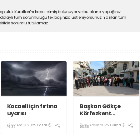
pluluk Kuralları'nı kabul etmiş bulunuyor ve bu alana yaptığınız
dolaylı tüm sorumluluğu tek başınıza üstleniyorsunuz. Yazılan tüm
şekilde sorumlu tutulamaz.
Kocaeli için fırtına
Başkan Gökçe
uyarısı
Körfezkent
Esnafına Konuk
07 Aralık 2025 Pazar
05 Aralık 2025 Cuma
Oldu
12:39
23:58