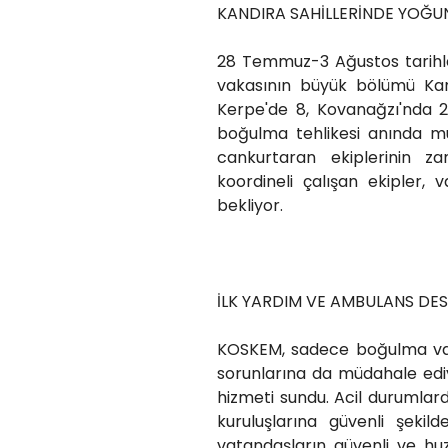
KANDIRA SAHİLLERİNDE YOĞ
28 Temmuz-3 Ağustos tarihle
vakasının büyük bölümü Kan
Kerpe'de 8, Kovanağzı'nda 2
boğulma tehlikesi anında mü
cankurtaran ekiplerinin z
koordineli çalışan ekipler, 
bekliyor.
İLK YARDIM VE AMBULANS DE
KOSKEM, sadece boğulma vaka
sorunlarına da müdahale ediy
hizmeti sundu. Acil durumlar
kuruluşlarına güvenli şekild
vatandaşların güvenli ve huz