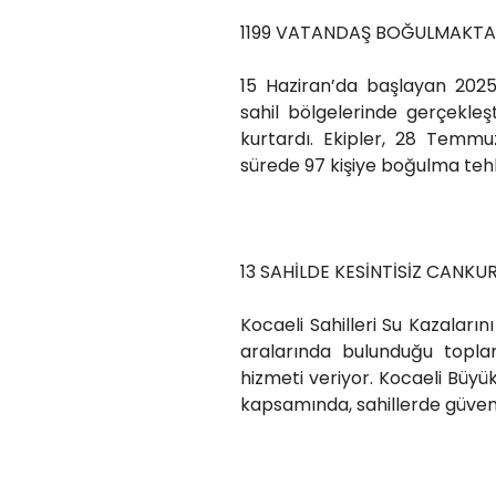
1199 VATANDAŞ BOĞULMAKTA
15 Haziran’da başlayan 2025
sahil bölgelerinde gerçekleşt
kurtardı. Ekipler, 28 Temmuz
sürede 97 kişiye boğulma tehl
13 SAHİLDE KESİNTİSİZ CANK
Kocaeli Sahilleri Su Kazaları
aralarında bulunduğu topla
hizmeti veriyor. Kocaeli Büy
kapsamında, sahillerde güvenl