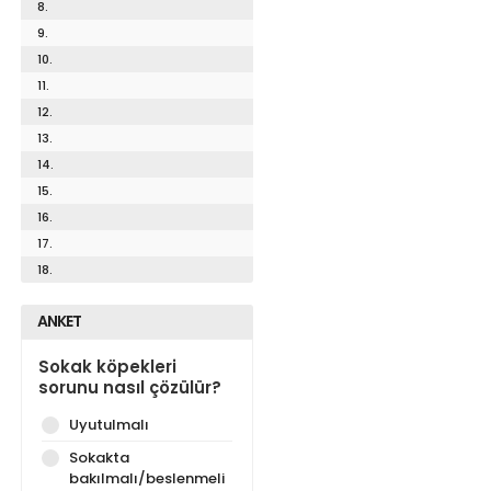
8.
9.
10.
11.
12.
13.
14.
15.
16.
17.
18.
ANKET
Sokak köpekleri
sorunu nasıl çözülür?
Uyutulmalı
Sokakta
bakılmalı/beslenmeli