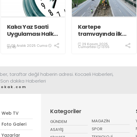
Kalıcı Yaz Saati
Kartepe
Uygulaması Halkın
tramvayında ilk
Sağlığını Tehdit
kepçe vuruldu
29 Kasım 2025
05 Aralık 2025 Cuma
Ediyor!
Cumartesi
13:55
23:45
ber, taraftar değil haberin adresi. Kocaeli Haberleri,
 Son dakika Haberleri
sokak.com
Kategoriler
Web TV
MAGAZİN
GÜNDEM
Foto Galeri
SPOR
ASAYİŞ
Yazarlar
TEKNOLOJİ