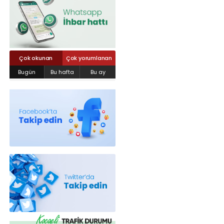
Röportajlar
Yahya Kaptan Mahallesi Akkavaklar
Caddesi No:17/4 İzmit-KOCAELİ
kocaelisokak@gmail.com
Çok okunan
Çok yorumlanan
Bugün
Bu hafta
Bu ay