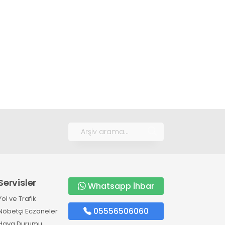
Servisler
Whatsapp İhbar
Yol ve Trafik
05556506060
Nöbetçi Eczaneler
Hava Durumu