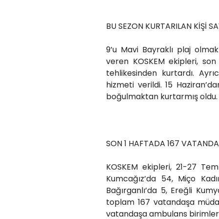
BU SEZON KURTARILAN KİŞİ SAYI
9’u Mavi Bayraklı plaj olmak
veren KOSKEM ekipleri, so
tehlikesinden kurtardı. Ayr
hizmeti verildi. 15 Haziran’
boğulmaktan kurtarmış oldu.
SON 1 HAFTADA 167 VATANDA
KOSKEM ekipleri, 21-27 Tem
Kumcağız’da 54, Miço Kadınl
Bağırganlı’da 5, Ereğli Kum
toplam 167 vatandaşa müdaha
vatandaşa ambulans birimleri 