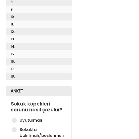
8.
9.
10.
11.
12.
13.
14.
15.
16.
17.
18.
ANKET
Sokak köpekleri
sorunu nasıl çözülür?
Uyutulmalı
Sokakta
bakılmalı/beslenmeli