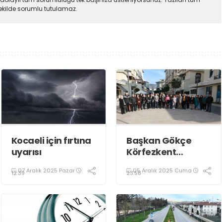
şekilde sorumlu tutulamaz.
Kocaeli için fırtına
Başkan Gökçe
uyarısı
Körfezkent
Esnafına Konuk
07 Aralık 2025 Pazar
05 Aralık 2025 Cuma
Oldu
12:39
23:58