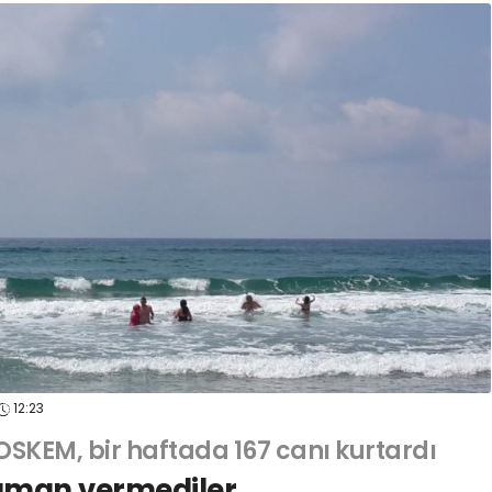
12:23
OSKEM, bir haftada 167 canı kurtardı
 aman vermediler