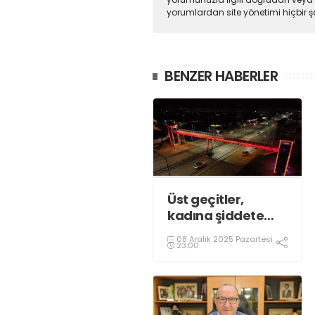
yorumlardan site yönetimi hiçbir 
BENZER HABERLER
Üst geçitler,
kadına şiddete
karşı “turuncu”
08 Aralık 2025 Pazartesi
renkle aydınlatıldı;
23:00