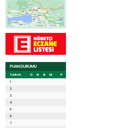
PUAN DURUMU
Takım
O
G
B
M
P
1.
2.
3.
4.
5.
6.
7.