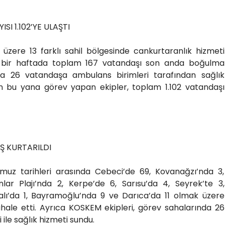
SI 1.102’YE ULAŞTI
 üzere 13 farklı sahil bölgesinde cankurtaranlık hizmeti
n bir haftada toplam 167 vatandaşı son anda boğulma
ıca 26 vatandaşa ambulans birimleri tarafından sağlık
dan bu yana görev yapan ekipler, toplam 1.102 vatandaşı
Ş KURTARILDI
muz tarihleri arasında Cebeci’de 69, Kovanağzı’nda 3,
ar Plajı’nda 2, Kerpe’de 6, Sarısu’da 4, Seyrek’te 3,
yalı’da 1, Bayramoğlu’nda 9 ve Darıca’da 11 olmak üzere
le etti. Ayrıca KOSKEM ekipleri, görev sahalarında 26
ile sağlık hizmeti sundu.