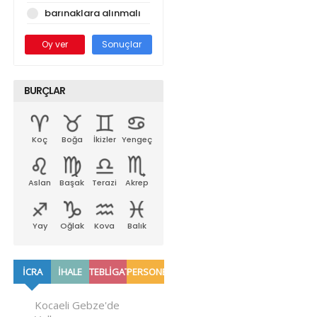
barınaklara alınmalı
Oy ver
Sonuçlar
BURÇLAR
Koç
Boğa
İkizler
Yengeç
Aslan
Başak
Terazi
Akrep
Yay
Oğlak
Kova
Balık