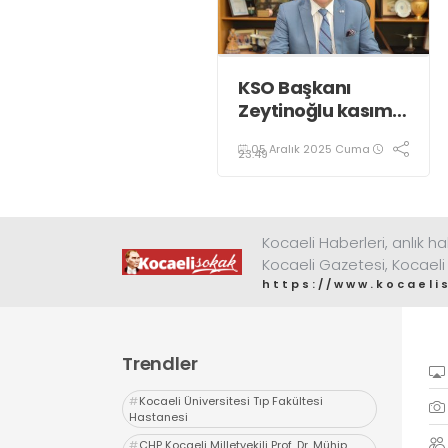
KSO Başkanı
Zeytinoğlu kasım
ayı dış ticaret
05 Aralık 2025 Cuma
verilerini
23:49
değerlendirdi
Kocaeli Haberleri, anlık ha
Kocaeli Gazetesi, Kocaeli
https://www.kocaeli
Trendler
#
Kocaeli Üniversitesi Tıp Fakültesi
Hastanesi
#
CHP Kocaeli Milletvekili Prof. Dr. Mühip