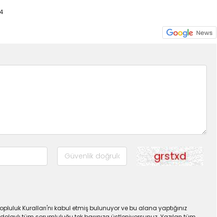
4
pluluk Kuralları'nı kabul etmiş bulunuyor ve bu alana yaptığınız
dolaylı tüm sorumluluğu tek başınıza üstleniyorsunuz. Yazılan tüm