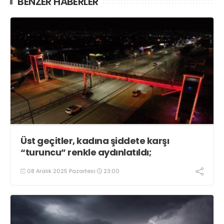
BENZER HABERLER
Üst geçitler, kadına şiddete karşı
“turuncu” renkle aydınlatıldı;
08 Aralık 2025 Pazartesi
23:00