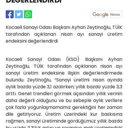
DEĞERLENDİRDİ
Röportajlar
Yahya Kaptan Mahallesi
Akkavaklar Caddesi No:17/4 İzmit-
KOCAELİ
Kocaeli Sanayi Odası Başkanı Ayhan Zeytinoğlu, TÜİK
kocaelisokak@gmail.com
tarafından açıklanan nisan ayı sanayi üretim
endeksini değerlendirdi
Kocaeli Sanayi Odası (KSO) Başkanı Ayhan
Zeytinoğlu, TÜİK tarafından açıklanan nisan ayı
sanayi üretim endeksine ilişkin değerlendirmede
bulundu. Zeytinoğlu, “Sanayi üretimi nisan ayında
aylık bazda yüzde 3,1 azalırken; yıllık bazda yüzde 3,3
arttı. Genel trendleri görmek açısından yıllık verinin
daha değerli olduğunu ve bu sebeple aylık verilere
çok fazla yoğunlaşmamamız gerektiğini her zaman
dile getiriyoruz. Üretim üzerindeki kur baskısına
rağmen, sanayi üretiminde gördüğümüz yıllık bazda
bu yüzde 3,3’lük artışı ve sermaye malı üretimindeki