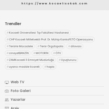
https://www.kocaelisokak.com
Trendler
#
Kocaeli Üniversitesi Tıp Fakültesi Hastanesi
#
CHP Kocaeli Milletvekili Prof. Dr. Mühip KankoFETÖ Operasyonu
#
Terörle Mücadele
#
Terör Örgütüpolis
#
dilovası
#
cinayetBANZİN
#
MOTORİN
#
ÖTV
#
ZAMKocaeli İl Emniyet Müdürlüğü
#
Uyuşturucu
#
uyarıcı madde ticareti
#
hapis
Web TV
Foto Galeri
Yazarlar
Arşiv