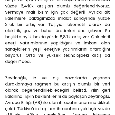
yüzde 6,4’lük artışları olumlu değerlendiriyoruz.
Sermaye malı bizim için çok değerli. Ayrıca alt
kalemlere baktığımızda imalat sanayiinde yüzde
3’lük bir artış var. Taşıyıcı lokomotif olarak da
elektrik, gaz ve buhar üretimleri öne çıkıyor. Bu
başlıkta aylık bazda yüzde 8,8’lik artış var. Çok ciddi
enerji yatırımlarının yapıldığını ve imkanı olan
sanayicilerin yeşil enerjiye yatırımlarını artırdığını
biliyoruz. Orta ve yüksek teknolojideki artış da
değerli” dedi.
Zeytinoğlu, iç ve dış pazarlarda yaşanan
duraklamaya rağmen bu artışın olumlu bir veri
olarak değerlendirilebileceğini belirtti. Yılın geri
kalanına ilişkin beklentilerini de paylaşan Zeytinoğlu,
Avrupa Birliği (AB) ile olan ihracatın önemine dikkat
çekti. Türkiye’nin toplam ihracatının yaklaşık yüzde
41,5’inin AB’ye yapıldığını, Avrupa kıtasının