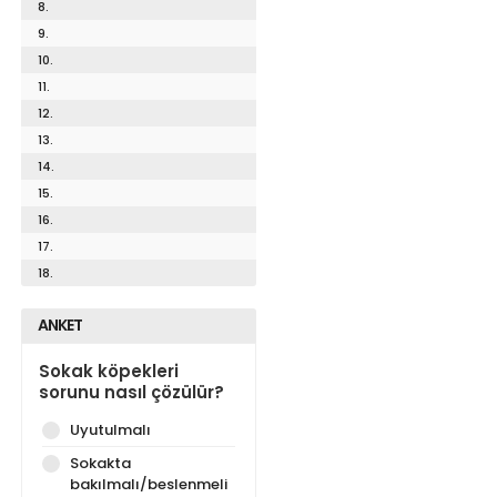
8.
9.
10.
11.
12.
13.
14.
15.
16.
17.
18.
ANKET
Sokak köpekleri
sorunu nasıl çözülür?
Uyutulmalı
Sokakta
bakılmalı/beslenmeli