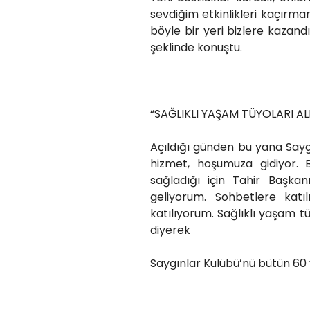
sevdiğim etkinlikleri kaçırm
böyle bir yeri bizlere kazand
şeklinde konuştu.
“SAĞLIKLI YAŞAM TÜYOLARI A
Açıldığı günden bu yana Saygı
hizmet, hoşumuza gidiyor. B
sağladığı için Tahir Başka
geliyorum. Sohbetlere katı
katılıyorum. Sağlıklı yaşam 
diyerek
Saygınlar Kulübü’nü bütün 60 