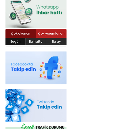
Röportajlar
Yahya Kaptan Mahallesi Akkavaklar
Caddesi No:17/4 İzmit-KOCAELİ
kocaelisokak@gmail.com
Çok okunan
Çok yorumlanan
Bugün
Bu hafta
Bu ay