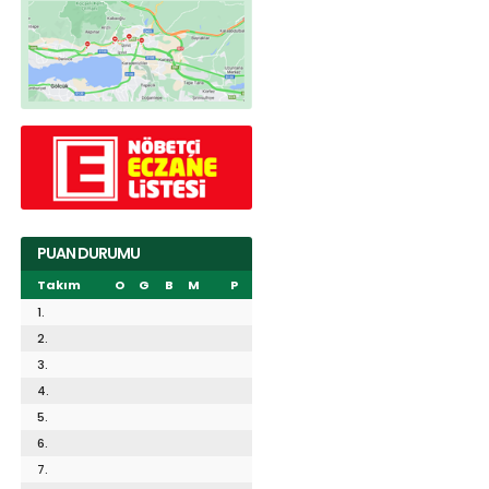
PUAN DURUMU
Takım
O
G
B
M
P
1.
2.
3.
4.
5.
6.
7.