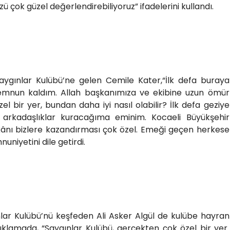
 çok güzel değerlendirebiliyoruz” ifadelerini kullandı.
Saygınlar Kulübü’ne gelen Cemile Kater,“İlk defa buraya
memnun kaldım. Allah başkanımıza ve ekibine uzun ömür
el bir yer, bundan daha iyi nasıl olabilir? İlk defa geziye
arkadaşlıklar kuracağıma eminim. Kocaeli Büyükşehir
kânı bizlere kazandırması çok özel. Emeği geçen herkese
niyetini dile getirdi.
lar Kulübü’nü keşfeden Ali Asker Algül de kulübe hayran
çıklamada, “Saygınlar Kulübü, gerçekten çok özel bir yer.