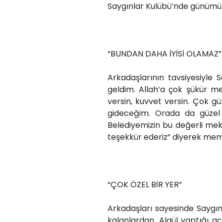
Saygınlar Kulübü’nde günümüzü
“BUNDAN DAHA İYİSİ OLAMAZ”
Arkadaşlarının tavsiyesiyle 
geldim. Allah’a çok şükür 
versin, kuvvet versin. Çok güz
gideceğim. Orada da güzel 
Belediyemizin bu değerli me
teşekkür ederiz” diyerek memnu
“ÇOK ÖZEL BİR YER”
Arkadaşları sayesinde Saygın
kalanlardan. Algül yaptığı a