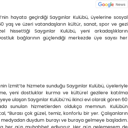
i’nin hayata geçirdiği Saygınlar Kulübü, üyelerine sosyal
60 yaş ve üzeri vatandaşların kültür, sanat, spor ve gezi
 özel hissettiği Saygınlar Kulübü, yeni arkadaşlıkların
Dostluk bağlarının güçlendiği merkezde üye sayısı her
 KURDUK”
’nin İzmit’te hizmete sunduğu Saygınlar Kulübü, üyeleriyle
şme, yeni dostluklar kurma ve kültürel gezilere katılma
yeye ulaşan Saygınlar Kulübü’nü ikinci evi olarak gören 60
rada sunulan hizmetlerden oldukça memnun. Kulübün
 “Burası çok güzel, temiz, konforlu bir yer. Çalışanların
osyal medyadan duydum burayı ve buraya gelmeye başladım.
larla her gün muhabbet ediyoruz. Her gün gelemesem de