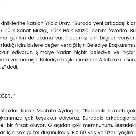
”
nliklerine katılan Yıldız Uray, “Burada yeni arkadaşlıklar
bu. Türk Sanat Müziği, Türk Halk Müziği benim favorim. Bu
uma günleri de okuma var. Hocamız dini bilgiler veriyor.
ırladığı için, bizlere değer verdiği için Belediye Başkanımız
kür ediyoruz. Şimdiye kadar hiçbir belediye ve hiçbir
nem vermemişti. Belediye başkanımızdan Allah razı olsun,
z” dedi.
ĞERLİ”
ostluklar kuran Mustafa Aydoğan, “Buradaki hizmeti çok
şkanımıza çok teşekkür ediyoruz. Buradaki arkadaşlarla
el bir fırsat oluyor. O açıdan çok memnunum. Buradaki
ılar için çok güzel düşünülmüş. Biz 60 yaş ve üzeri yaşlılar