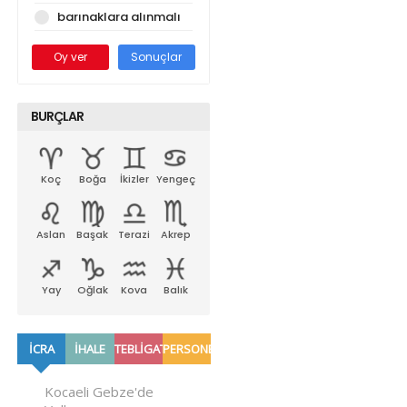
barınaklara alınmalı
Oy ver
Sonuçlar
BURÇLAR
Koç
Boğa
İkizler
Yengeç
Aslan
Başak
Terazi
Akrep
Yay
Oğlak
Kova
Balık