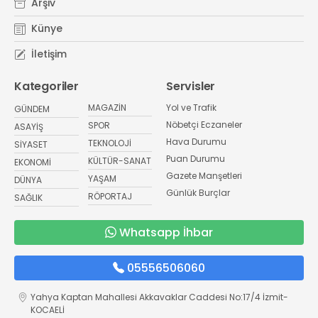
Arşiv
Künye
İletişim
Kategoriler
Servisler
MAGAZİN
Yol ve Trafik
GÜNDEM
Nöbetçi Eczaneler
SPOR
ASAYİŞ
Hava Durumu
TEKNOLOJİ
SİYASET
Puan Durumu
KÜLTÜR-SANAT
EKONOMİ
Gazete Manşetleri
YAŞAM
DÜNYA
Günlük Burçlar
RÖPORTAJ
SAĞLIK
Whatsapp İhbar
05556506060
Yahya Kaptan Mahallesi Akkavaklar Caddesi No:17/4 İzmit-
KOCAELİ