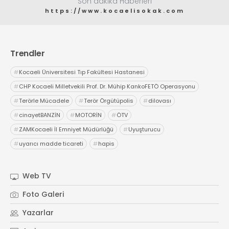
Son dakika Haberleri
https://www.kocaelisokak.com
Trendler
#
Kocaeli Üniversitesi Tıp Fakültesi Hastanesi
#
CHP Kocaeli Milletvekili Prof. Dr. Mühip KankoFETÖ Operasyonu
#
Terörle Mücadele
#
Terör Örgütüpolis
#
dilovası
#
cinayetBANZİN
#
MOTORİN
#
ÖTV
#
ZAMKocaeli İl Emniyet Müdürlüğü
#
Uyuşturucu
#
uyarıcı madde ticareti
#
hapis
Web TV
Foto Galeri
Yazarlar