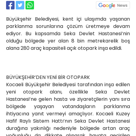
Röportajlar
Yahya Kaptan Mahallesi
Büyükşehir Belediyesi, kent içi ulaşımda yaşanan
Akkavaklar Caddesi No:17/4 İzmit-
KOCAELİ
parklanma sorunlarına çözüm üretmeye devam
ediyor. Bu kapsamda Seka Devlet Hastanesi’nin
kocaelisokak@gmail.com
olduğu bölgede yer alan 8 bin metrekarelik boş
alana 280 araç kapasiteli açık otopark inşa edildi.
BÜYÜKŞEHİR’DEN YENİ BİR OTOPARK
Kocaeli Büyükşehir Belediyesi tarafından inşa edilen
yeni otopark alanı, özellikle Seka Devlet
Hastanesi’ne gelen hasta ve ziyaretçilerin yanı sıra
bölgede yaşayan vatandaşların parklanma
ihtiyacına yanıt vermeyi amaçlıyor. Kocaeli Kuzey
Hafif Raylı Sistem Hattı’nın Seka Devlet Hastanesi
durağına yakınlığı nedeniyle bölgede artan araç
yoğunluğu da dikkate alınarak hayata geçirilen