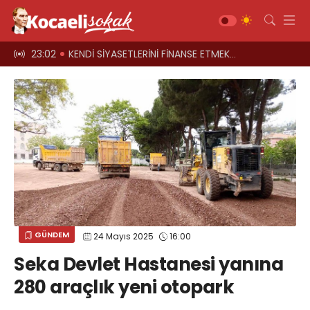
el oyun
23:02
KENDİ SİYASETLERİNİ FİNANSE ETMEK İÇİN KOCAELİ'Yİ HARCIYORLAR
23:00
Üst geçitler, k
Gündem
Siyaset
Asayiş
Ekonomi
Sağlık
Magazin
Spor
GÜNDEM
24 Mayıs 2025
16:00
Diğer
Seka Devlet Hastanesi yanına
Teknoloji
280 araçlık yeni otopark
Kültür-Sanat
Web TV
Galeri
Yazarlar