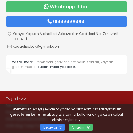
Whatsapp İhbar
05556506060
Yahya Kaptan Mahallesi Akkavaklar Caddesi No:17/4 İzmit-
KOCAELİ
kocaelisokak@gmail.com
Yasal Uyarı:
Sitemizdeki içeriklerin her hakkı saklıdır, kaynak
gösterilmeden
kullanılması yasaktır.
Yayın İlkeleri
Veri Politikası
Sitemizden en iyi şekilde faydalanabilmeniz için tarayıcınızın
Kullanım Şartları
çerezlerini kullanmaktayız,
sitemizi kullanarak çerezleri kabul
KVKK Aydınlatma Metni
etmiş saylırsınız.
KVKK Bilgi Talep Formu
Detaylar
Anladım