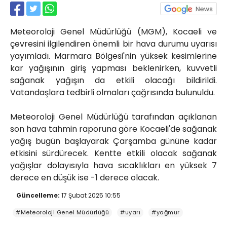
Röportajlar
Yahya Kaptan Mahallesi
Meteoroloji Genel Müdürlüğü (MGM), Kocaeli ve
Akkavaklar Caddesi No:17/4 İzmit-
KOCAELİ
çevresini ilgilendiren önemli bir hava durumu uyarısı
yayımladı. Marmara Bölgesi'nin yüksek kesimlerine
kocaelisokak@gmail.com
kar yağışının giriş yapması beklenirken, kuvvetli
sağanak yağışın da etkili olacağı bildirildi.
Vatandaşlara tedbirli olmaları çağrısında bulunuldu.
Meteoroloji Genel Müdürlüğü tarafından açıklanan
son hava tahmin raporuna göre Kocaeli'de sağanak
yağış bugün başlayarak Çarşamba gününe kadar
etkisini sürdürecek. Kentte etkili olacak sağanak
yağışlar dolayısıyla hava sıcaklıkları en yüksek 7
derece en düşük ise -1 derece olacak.
Güncelleme:
17 Şubat 2025 10:55
#Meteoroloji Genel Müdürlüğü
#uyarı
#yağmur