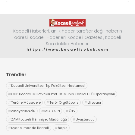
Kocaeli Haberleri, anlık haber, taraftar değil haberin
adresi. Kocaeli Haberleri, Kocaeli Gazetesi, Kocaeli
Son dakika Haberleri
https://www.kocaelisokak.com
Trendler
#
Kocaeli Üniversitesi Tıp Fakültesi Hastanesi
#
CHP Kocaeli Milletvekili Prof. Dr. Mühip KankoFETÖ Operasyonu
#
Terörle Mücadele
#
Terör Örgütüpolis
#
dilovası
#
cinayetBANZİN
#
MOTORİN
#
ÖTV
#
ZAMKocaeli İl Emniyet Müdürlüğü
#
Uyuşturucu
#
uyarıcı madde ticareti
#
hapis