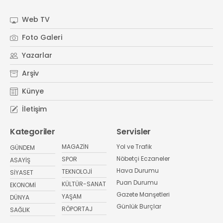
Web TV
Foto Galeri
Yazarlar
Arşiv
Künye
İletişim
Kategoriler
Servisler
MAGAZİN
Yol ve Trafik
GÜNDEM
Nöbetçi Eczaneler
SPOR
ASAYİŞ
Hava Durumu
TEKNOLOJİ
SİYASET
Puan Durumu
KÜLTÜR-SANAT
EKONOMİ
Gazete Manşetleri
YAŞAM
DÜNYA
Günlük Burçlar
RÖPORTAJ
SAĞLIK