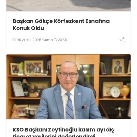
Başkan Gökçe Körfezkent Esnafına
Konuk Oldu
05 Aralık 2025 Cuma
23:58
KSO Başkanı Zeytinoğlu kasım ayı dış
ticaret verilerini değerlendirdi