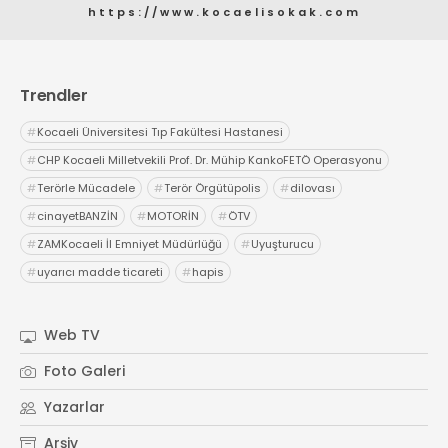
https://www.kocaelisokak.com
Trendler
#
Kocaeli Üniversitesi Tıp Fakültesi Hastanesi
#
CHP Kocaeli Milletvekili Prof. Dr. Mühip KankoFETÖ Operasyonu
#
Terörle Mücadele
#
Terör Örgütüpolis
#
dilovası
#
cinayetBANZİN
#
MOTORİN
#
ÖTV
#
ZAMKocaeli İl Emniyet Müdürlüğü
#
Uyuşturucu
#
uyarıcı madde ticareti
#
hapis
Web TV
Foto Galeri
Yazarlar
Arşiv