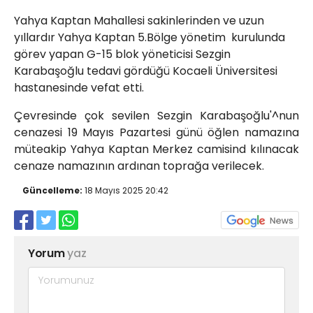
Röportajlar
Yahya Kaptan Mahallesi sakinlerinden ve uzun
Yahya Kaptan Mahallesi
yıllardır Yahya Kaptan 5.Bölge yönetim kurulunda
Akkavaklar Caddesi No:17/4 İzmit-
görev yapan G-15 blok yöneticisi Sezgin
KOCAELİ
Karabaşoğlu tedavi gördüğü Kocaeli Üniversitesi
kocaelisokak@gmail.com
hastanesinde vefat etti.
Çevresinde çok sevilen Sezgin Karabaşoğlu'^nun
cenazesi 19 Mayıs Pazartesi günü öğlen namazına
müteakip Yahya Kaptan Merkez camisind kılınacak
cenaze namazının ardınan toprağa verilecek.
Güncelleme:
18 Mayıs 2025 20:42
Yorum
yaz