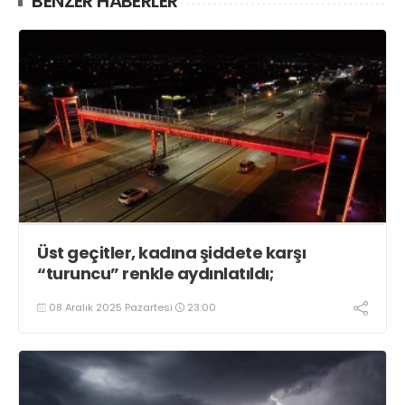
BENZER HABERLER
Üst geçitler, kadına şiddete karşı
“turuncu” renkle aydınlatıldı;
08 Aralık 2025 Pazartesi
23:00