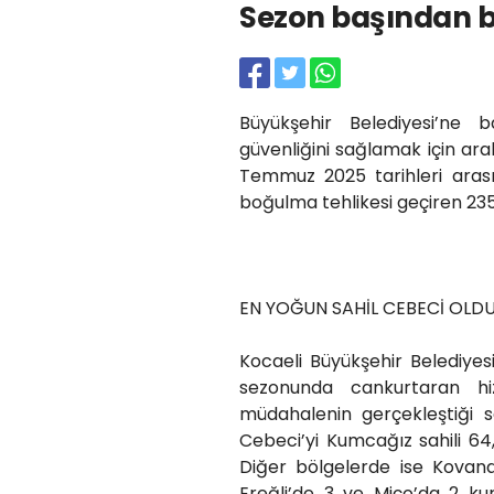
Sezon başından bu
Büyükşehir Belediyesi’ne 
güvenliğini sağlamak için a
Temmuz 2025 tarihleri arası
boğulma tehlikesi geçiren 23
EN YOĞUN SAHİL CEBECİ OLD
Kocaeli Büyükşehir Belediyesi
sezonunda cankurtaran h
müdahalenin gerçekleştiği 
Cebeci’yi Kumcağız sahili 64,
Diğer bölgelerde ise Kovana
Ereğli’de 3 ve Miço’da 2 ku