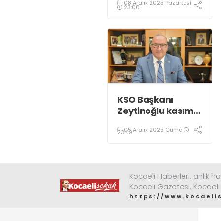
08 Aralık 2025 Pazartesi
renkle aydınlatıldı;
23:00
KSO Başkanı
Zeytinoğlu kasım
ayı dış ticaret
05 Aralık 2025 Cuma
verilerini
23:49
değerlendirdi
Kocaeli Haberleri, anlık ha
Kocaeli Gazetesi, Kocaeli
https://www.kocaeli