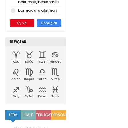
bakılmalı/beslenmeli
barınaklara alınmalı
Oy ver
Sonuçlar
BURÇLAR
Koç
Boğa
İkizler
Yengeç
Aslan
Başak
Terazi
Akrep
Yay
Oğlak
Kova
Balık