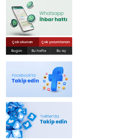
Röportajlar
Yahya Kaptan Mahallesi Akkavaklar
Caddesi No:17/4 İzmit-KOCAELİ
kocaelisokak@gmail.com
Çok okunan
Çok yorumlanan
Bugün
Bu hafta
Bu ay