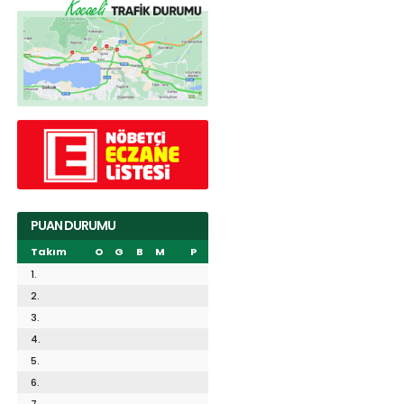
PUAN DURUMU
Takım
O
G
B
M
P
1.
2.
3.
4.
5.
6.
7.