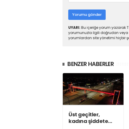
Yorumu gönder
UYARI:
Bu içeriğe yorum yazarak To
yorumunuzla ilgili doğrudan veya 
yorumlardan site yönetimi hiçbir 
BENZER HABERLER
Üst geçitler,
kadına şiddete
karşı “turuncu”