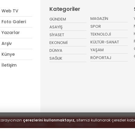
Kategoriler
Web TV
MAGAZİN
GÜNDEM
Foto Galeri
SPOR
ASAYİŞ
Yazarlar
TEKNOLOJİ
SİYASET
KÜLTÜR-SANAT
EKONOMİ
Arşiv
YAŞAM
DÜNYA
Künye
RÖPORTAJ
SAĞLIK
İletişim
tarayıcınızın
çerezlerini kullanmaktayız,
sitemizi kullanarak çerezleri kabu
KVKK Aydınlatma Metni
KVKK Bilgi Talep Formu
 hakları saklıdır.