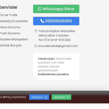
Servisler
Whatsapp İhbar
Yol ve Trafik
05556506060
Nöbetçi Eczaneler
Hava Durumu
Yahya Kaptan Mahallesi
Puan Durumu
Akkavaklar Caddesi
Gazete Manşetleri
No:17/4 İzmit-KOCAELİ
Günlük Burçlar
kocaelisokak@gmail.com
Yasal Uyarı:
Sitemizdeki
içeriklerin her hakkı
saklıdır, kaynak
gösterilmeden
kullanılması yasaktır.
l etmiş saylırsınız.
Detaylar
Anladım