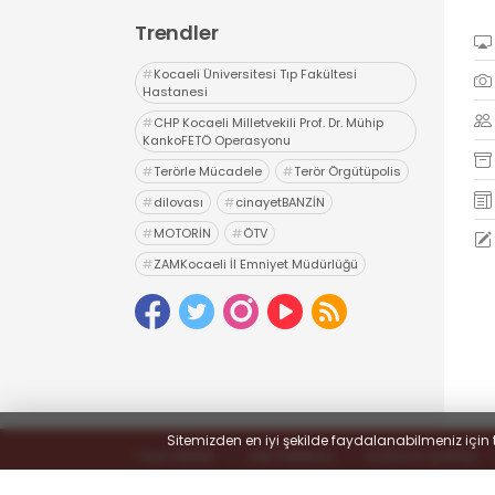
Trendler
#
Kocaeli Üniversitesi Tıp Fakültesi
Hastanesi
#
CHP Kocaeli Milletvekili Prof. Dr. Mühip
KankoFETÖ Operasyonu
#
Terörle Mücadele
#
Terör Örgütüpolis
#
dilovası
#
cinayetBANZİN
#
MOTORİN
#
ÖTV
#
ZAMKocaeli İl Emniyet Müdürlüğü
#
Uyuşturucu
#
uyarıcı madde ticareti
#
hapis
Sitemizden en iyi şekilde faydalanabilmeniz için 
Yayın İlkeleri
Veri Politikası
Kullanım Şartları
© 2022
#KOCAELİSOKAK - Hayatta Haber Var
- Tüm