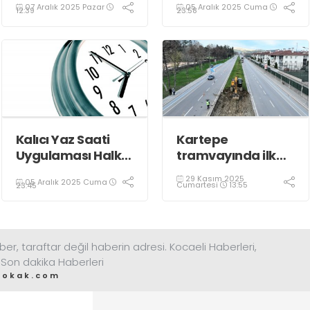
07 Aralık 2025 Pazar
05 Aralık 2025 Cuma
Oldu
12:39
23:58
Kalıcı Yaz Saati
Kartepe
Uygulaması Halkın
tramvayında ilk
Sağlığını Tehdit
kepçe vuruldu
29 Kasım 2025
05 Aralık 2025 Cuma
Ediyor!
Cumartesi
13:55
23:45
ber, taraftar değil haberin adresi. Kocaeli Haberleri,
 Son dakika Haberleri
sokak.com