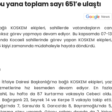
 yana toplam sayı 651’e ulaştı
bağlı KOSKEM ekipleri, sahillerde vatandaşların can
ralıksız görev yapmaya devam ediyor. Bu kapsamda 07-13
nda Kocaeli sahillerinde görev yapan KOSKEM ekipleri,
5 kişiyi zamanında müdahaleyle hayata döndürdü.
U
 İtfaiye Dairesi Başkanlığı’na bağlı KOSKEM ekipleri, yaz
izmetlerine hız kesmeden devam ediyor. En fazla
sahil, bu hafta da 87 kurtarma vakasıyla Cebeci oldu.
 Bağırganlı 23, Seyrek 14 ve Kerpe 11 vakayla takip etti.
ğzı’nda 7, Sarısu’da 9, Darıca’da 8, Bayramoğlu’nda 5,
rtarma olayı yaşandı. Görev sahası dışında da 2 kişiye