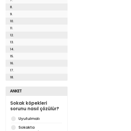
8.
9.
10.
11.
12.
13.
14.
15.
16.
17.
18.
ANKET
Sokak köpekleri
sorunu nasıl çözülür?
Uyutulmalı
Sokakta