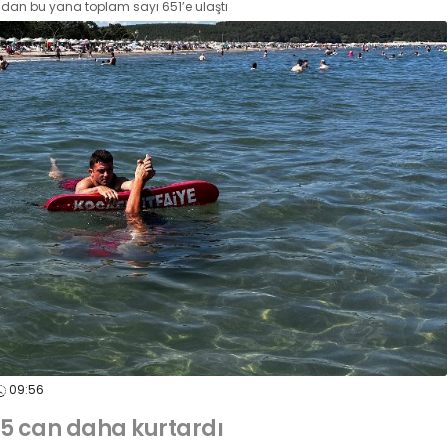
dan bu yana toplam sayı 651’e ulaştı
09:56
5 can daha kurtardı