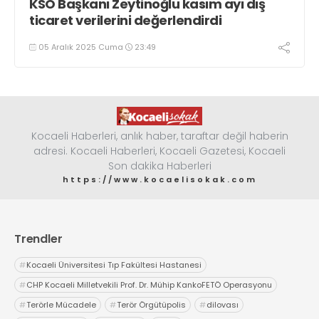
KSO Başkanı Zeytinoğlu kasım ayı dış
ticaret verilerini değerlendirdi
05 Aralık 2025 Cuma
23:49
Kocaeli Haberleri, anlık haber, taraftar değil haberin
adresi. Kocaeli Haberleri, Kocaeli Gazetesi, Kocaeli
Son dakika Haberleri
https://www.kocaelisokak.com
Trendler
#
Kocaeli Üniversitesi Tıp Fakültesi Hastanesi
#
CHP Kocaeli Milletvekili Prof. Dr. Mühip KankoFETÖ Operasyonu
#
Terörle Mücadele
#
Terör Örgütüpolis
#
dilovası