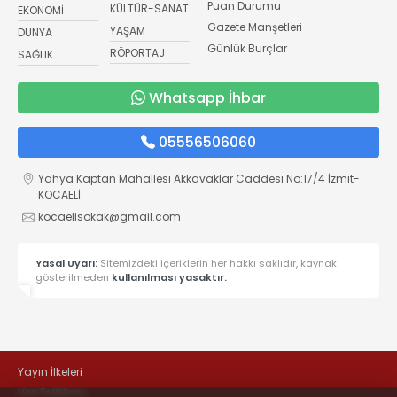
Puan Durumu
KÜLTÜR-SANAT
EKONOMİ
Gazete Manşetleri
YAŞAM
DÜNYA
Günlük Burçlar
RÖPORTAJ
SAĞLIK
Whatsapp İhbar
05556506060
Yahya Kaptan Mahallesi Akkavaklar Caddesi No:17/4 İzmit-
KOCAELİ
kocaelisokak@gmail.com
Yasal Uyarı:
Sitemizdeki içeriklerin her hakkı saklıdır, kaynak
gösterilmeden
kullanılması yasaktır.
Yayın İlkeleri
Veri Politikası