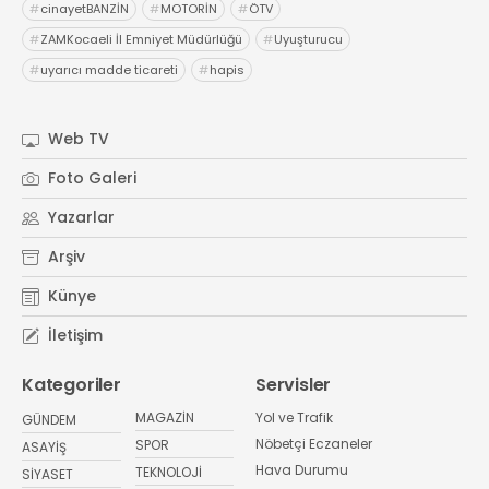
#
cinayetBANZİN
#
MOTORİN
#
ÖTV
#
ZAMKocaeli İl Emniyet Müdürlüğü
#
Uyuşturucu
#
uyarıcı madde ticareti
#
hapis
Web TV
Foto Galeri
Yazarlar
Arşiv
Künye
İletişim
Kategoriler
Servisler
MAGAZİN
Yol ve Trafik
GÜNDEM
Nöbetçi Eczaneler
SPOR
ASAYİŞ
Hava Durumu
TEKNOLOJİ
SİYASET