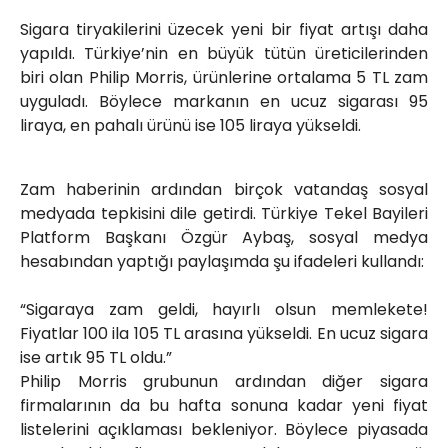
Röportajlar
Sigara tiryakilerini üzecek yeni bir fiyat artışı daha
Yahya Kaptan Mahallesi
yapıldı. Türkiye’nin en büyük tütün üreticilerinden
Akkavaklar Caddesi No:17/4 İzmit-
biri olan Philip Morris, ürünlerine ortalama 5 TL zam
KOCAELİ
uyguladı. Böylece markanın en ucuz sigarası 95
kocaelisokak@gmail.com
liraya, en pahalı ürünü ise 105 liraya yükseldi.
Zam haberinin ardından birçok vatandaş sosyal
medyada tepkisini dile getirdi. Türkiye Tekel Bayileri
Platform Başkanı Özgür Aybaş, sosyal medya
hesabından yaptığı paylaşımda şu ifadeleri kullandı:
“Sigaraya zam geldi, hayırlı olsun memlekete!
Fiyatlar 100 ila 105 TL arasına yükseldi. En ucuz sigara
ise artık 95 TL oldu.”
Philip Morris grubunun ardından diğer sigara
firmalarının da bu hafta sonuna kadar yeni fiyat
listelerini açıklaması bekleniyor. Böylece piyasada