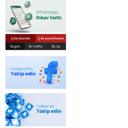
Röportajlar
Yahya Kaptan Mahallesi Akkavaklar
Caddesi No:17/4 İzmit-KOCAELİ
kocaelisokak@gmail.com
Çok okunan
Çok yorumlanan
Bugün
Bu hafta
Bu ay