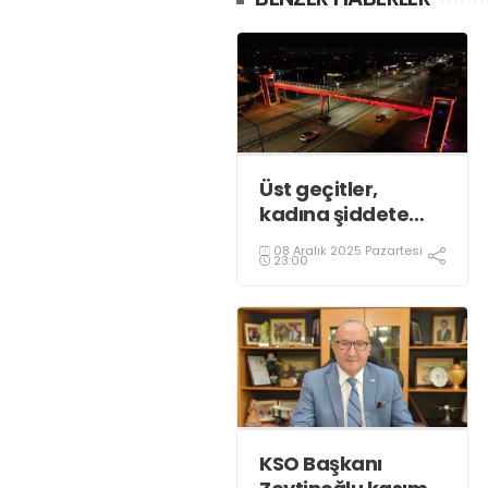
Üst geçitler,
kadına şiddete
karşı “turuncu”
08 Aralık 2025 Pazartesi
renkle aydınlatıldı;
23:00
KSO Başkanı