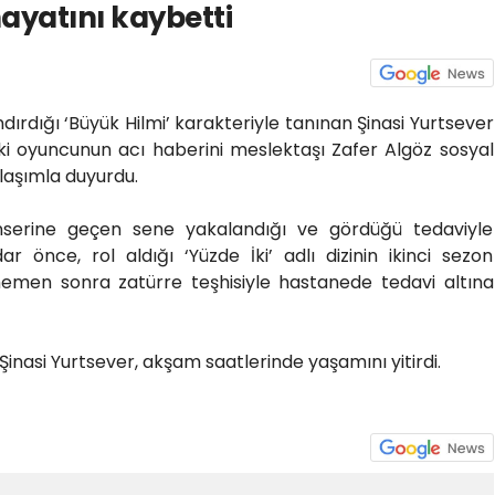
hayatını kaybetti
dırdığı ‘Büyük Hilmi’ karakteriyle tanınan Şinasi Yurtsever
aki oyuncunun acı haberini meslektaşı Zafer Algöz sosyal
laşımla duyurdu.
anserine geçen sene yakalandığı ve gördüğü tedaviyle
ar önce, rol aldığı ‘Yüzde İki’ adlı dizinin ikinci sezon
emen sonra zatürre teşhisiyle hastanede tedavi altına
nasi Yurtsever, akşam saatlerinde yaşamını yitirdi.