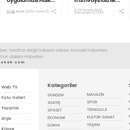
Uygulaması Halkın
tramvayında ilk
Sağlığını Tehdit
kepçe vuruldu
29 Kasım 2025
05 Aralık 2025 Cuma
Ediyor!
Cumartesi
13:55
23:45
ber, taraftar değil haberin adresi. Kocaeli Haberleri,
 Son dakika Haberleri
sokak.com
Kategoriler
Web TV
MAGAZİN
GÜNDEM
Foto Galeri
SPOR
ASAYİŞ
Yazarlar
TEKNOLOJİ
SİYASET
KÜLTÜR-SANAT
EKONOMİ
Arşiv
YAŞAM
DÜNYA
Künye