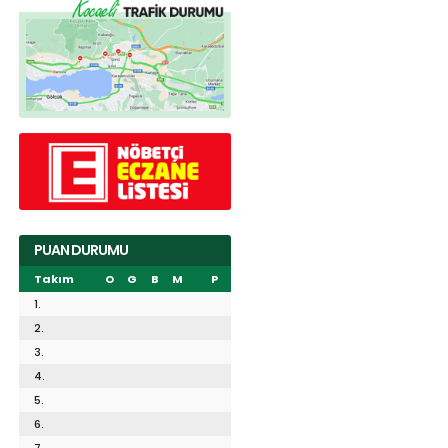
PUAN DURUMU
Takım
O
G
B
M
P
1.
2.
3.
4.
5.
6.
7.