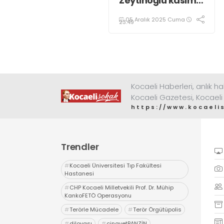
Zeytinoğlu kasım
ayı dış ticaret
05 Aralık 2025 Cuma
verilerini
23:49
değerlendirdi
Kocaeli Haberleri, anlık ha
Kocaeli Gazetesi, Kocaeli
https://www.kocaeli
Trendler
#
Kocaeli Üniversitesi Tıp Fakültesi
Hastanesi
#
CHP Kocaeli Milletvekili Prof. Dr. Mühip
KankoFETÖ Operasyonu
#
Terörle Mücadele
#
Terör Örgütüpolis
#
dilovası
#
cinayetBANZİN