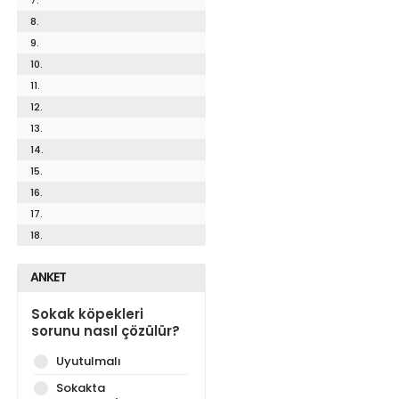
8.
9.
10.
11.
12.
13.
14.
15.
16.
17.
18.
ANKET
Sokak köpekleri
sorunu nasıl çözülür?
Uyutulmalı
Sokakta