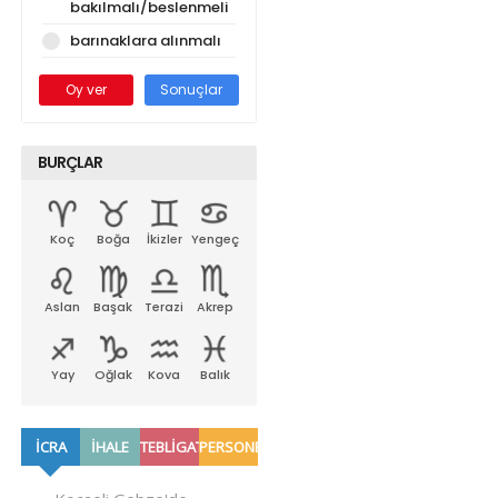
bakılmalı/beslenmeli
barınaklara alınmalı
Oy ver
Sonuçlar
BURÇLAR
Koç
Boğa
İkizler
Yengeç
Aslan
Başak
Terazi
Akrep
Yay
Oğlak
Kova
Balık