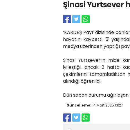
Şinasi Yurtsever 
‘KARDEŞ Payı’ dizisinde canlan
hayatını kaybetti. 51 yaşınd
medya üzerinden yaptığı pay
Şinasi Yurtsever’in mide k
iyileştiği, ancak 2 hafta kad
çekimlerini tamamladıktan h
alındığı öğrenildi.
Dün sabah durumu ağırlaşan Şi
Güncelleme:
14 Mart 2025 13:27