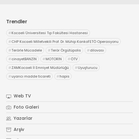
Trendler
#
Kocaeli Üniversitesi Tıp Fakültesi Hastanesi
#
CHP Kocaeli Milletvekili Prof. Dr. Mühip KankoFETÖ Operasyonu
#
Terörle Mücadele
#
Terör Örgütüpolis
#
dilovası
#
cinayetBANZİN
#
MOTORİN
#
ÖTV
#
ZAMKocaeli İl Emniyet Müdürlüğü
#
Uyuşturucu
#
uyarıcı madde ticareti
#
hapis
Web TV
Foto Galeri
Yazarlar
Arşiv