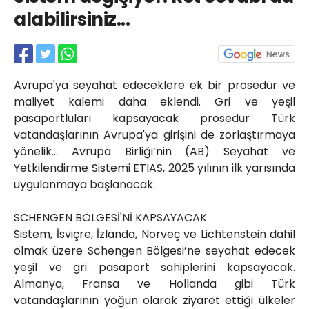
Röportajlar
alabilirsiniz...
Yahya Kaptan Mahallesi
Akkavaklar Caddesi No:17/4 İzmit-
KOCAELİ
kocaelisokak@gmail.com
Avrupa'ya seyahat edeceklere ek bir prosedür ve
maliyet kalemi daha eklendi. Gri ve yeşil
pasaportluları kapsayacak prosedür Türk
vatandaşlarının Avrupa'ya girişini de zorlaştırmaya
yönelik... Avrupa Birliği’nin (AB) Seyahat ve
Yetkilendirme Sistemi ETIAS, 2025 yılının ilk yarısında
uygulanmaya başlanacak.
SCHENGEN BÖLGESİ'Nİ KAPSAYACAK
Sistem, İsviçre, İzlanda, Norveç ve Lichtenstein dahil
olmak üzere Schengen Bölgesi’ne seyahat edecek
yeşil ve gri pasaport sahiplerini kapsayacak.
Almanya, Fransa ve Hollanda gibi Türk
vatandaşlarının yoğun olarak ziyaret ettiği ülkeler