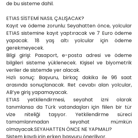
de bu sisteme dahil.
ETIAS SİSTEMİ NASIL ÇALIŞACAK?
Kayıt ve ödeme zorunlu: Seyahatten önce, yolcular
ETIAS sistemine kayıt yaptıracak ve 7 Euro ödeme
yapacak. 18 yaş altı yolcular için ödeme
gerekmeyecek.
Bilgi girişi: Pasaport, e-posta adresi ve ödeme
bilgileri sisteme yüklenecek. Kişisel ve biyometrik
veriler de sistemde yer alacak.
Hızlı sonuç: Başvuru, birkaç dakika ile 96 saat
arasında sonuçlanacak. Ret cevabı alan yolcular,
AB’ye giriş yapamayacak.
ETIAS yetkilendirmesi, seyahat izni olarak
tanımlansa da Türk vatandaşları için fiilen bir tür
vize niteliği taşıyor. Yetkilendirme süreci
tamamlanmadan seyahat mümkün
olmayacak.SEYAHATTEN ÖNCE NE YAPMALI?
Sistem kaydı için erken başvuru öneriliyor.