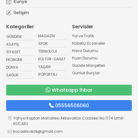
Künye
İletişim
Kategoriler
Servisler
MAGAZİN
Yol ve Trafik
GÜNDEM
Nöbetçi Eczaneler
SPOR
ASAYİŞ
Hava Durumu
TEKNOLOJİ
SİYASET
Puan Durumu
KÜLTÜR-SANAT
EKONOMİ
Gazete Manşetleri
YAŞAM
DÜNYA
Günlük Burçlar
RÖPORTAJ
SAĞLIK
Whatsapp İhbar
05556506060
Yahya Kaptan Mahallesi Akkavaklar Caddesi No:17/4 İzmit-
KOCAELİ
kocaelisokak@gmail.com