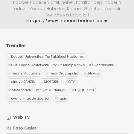
Kocaeli Haberleri, anlık haber, taraftar değil haberin
adresi. Kocaeli Haberleri, Kocaeli Gazetesi, Kocaeli
Son dakika Haberleri
https://www.kocaelisokak.com
Trendler
#
Kocaeli Üniversitesi Tıp Fakültesi Hastanesi
#
CHP Kocaeli Milletvekili Prof. Dr. Mühip KankoFETÖ Operasyonu
#
Terörle Mücadele
#
Terör Örgütüpolis
#
dilovası
#
cinayetBANZİN
#
MOTORİN
#
ÖTV
#
ZAMKocaeli İl Emniyet Müdürlüğü
#
Uyuşturucu
#
uyarıcı madde ticareti
#
hapis
Web TV
Foto Galeri