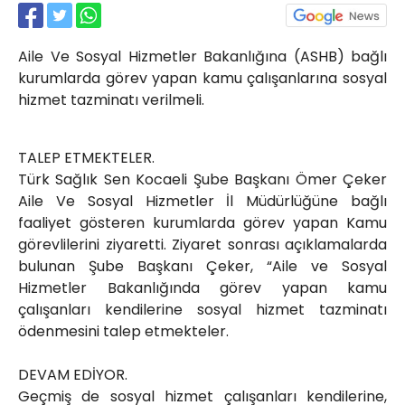
Röportajlar
Yahya Kaptan Mahallesi
Aile Ve Sosyal Hizmetler Bakanlığına (ASHB) bağlı
Akkavaklar Caddesi No:17/4 İzmit-
KOCAELİ
kurumlarda görev yapan kamu çalışanlarına sosyal
hizmet tazminatı verilmeli.
kocaelisokak@gmail.com
TALEP ETMEKTELER.
Türk Sağlık Sen Kocaeli Şube Başkanı Ömer Çeker
Aile Ve Sosyal Hizmetler İl Müdürlüğüne bağlı
faaliyet gösteren kurumlarda görev yapan Kamu
görevlilerini ziyaretti. Ziyaret sonrası açıklamalarda
bulunan Şube Başkanı Çeker, “Aile ve Sosyal
Hizmetler Bakanlığında görev yapan kamu
çalışanları kendilerine sosyal hizmet tazminatı
ödenmesini talep etmekteler.
DEVAM EDİYOR.
Geçmiş de sosyal hizmet çalışanları kendilerine,