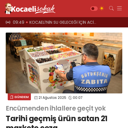
ÇİN ACİL ÇAĞRI
09:44
"Vatandaşı Soyan Bu Düzene Kim Dur Diyecek?"
09:40
Gündem
Siyaset
Asayiş
Ekonomi
Sağlık
Magazin
Spor
GÜNDEM
21 Ağustos 2025
00:07
Diğer
Encümenden ihlallere geçit yok
Teknoloji
Tarihi geçmiş ürün satan 21
Kültür-Sanat
Web TV
Galeri
Yazarlar