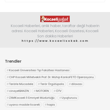
Kocaeli Haberleri, anlık haber, taraftar değil haberin
adresi. Kocaeli Haberleri, Kocaeli Gazetesi, Kocaeli
Son dakika Haberleri
https://www.kocaelisokak.com
Trendler
#
Kocaeli Üniversitesi Tıp Fakültesi Hastanesi
#
CHP Kocaeli Milletvekili Prof. Dr. Mühip KankoFETÖ Operasyonu
#
Terörle Mücadele
#
Terör Örgütüpolis
#
dilovası
#
cinayetBANZİN
#
MOTORİN
#
ÖTV
#
ZAMKocaeli İl Emniyet Müdürlüğü
#
Uyuşturucu
#
uyarıcı madde ticareti
#
hapis