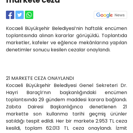
markete ceza
Röportajlar
Yahya Kaptan Mahallesi
Akkavaklar Caddesi No:17/4 İzmit-
KOCAELİ
Kocaeli Büyükşehir Belediyesi’nin haftalık encümen
kocaelisokak@gmail.com
toplantısında alınan kararlar görüşüldü. Toplantıda
marketler, kafeler ve eğlence mekânlarına yapılan
denetimler sonucu kesilen cezalar onaylandı.
21 MARKETE CEZA ONAYLANDI
Kocaeli Büyükşehir Belediyesi Genel Sekreteri Dr.
Hayri Baraçlı’nın başkanlığındaki encümen
toplantısında 29 gündem maddesi karara bağlandı.
Zabıta Dairesi Başkanlığınca denetlenen 21
markette son kullanma tarihi geçmiş ürünler
satıldığı tespit edildi. Her bir markete 2.953 TL ceza
kesildi, toplam 62.013 TL ceza onaylandı. İzmit