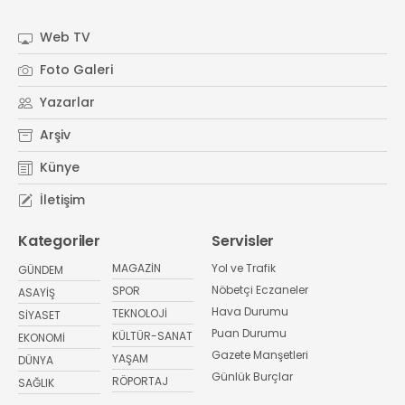
Web TV
Foto Galeri
Yazarlar
Arşiv
Künye
İletişim
Kategoriler
Servisler
MAGAZİN
Yol ve Trafik
GÜNDEM
Nöbetçi Eczaneler
SPOR
ASAYİŞ
Hava Durumu
TEKNOLOJİ
SİYASET
Puan Durumu
KÜLTÜR-SANAT
EKONOMİ
Gazete Manşetleri
YAŞAM
DÜNYA
Günlük Burçlar
RÖPORTAJ
SAĞLIK