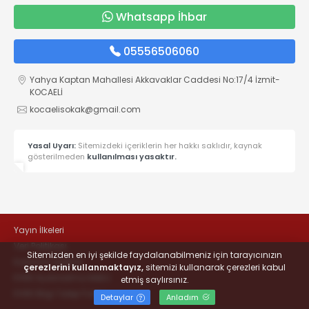
Whatsapp İhbar
05556506060
Yahya Kaptan Mahallesi Akkavaklar Caddesi No:17/4 İzmit-
KOCAELİ
kocaelisokak@gmail.com
Yasal Uyarı:
Sitemizdeki içeriklerin her hakkı saklıdır, kaynak
gösterilmeden
kullanılması yasaktır.
Yayın İlkeleri
Veri Politikası
Sitemizden en iyi şekilde faydalanabilmeniz için tarayıcınızın
Kullanım Şartları
çerezlerini kullanmaktayız,
sitemizi kullanarak çerezleri kabul
KVKK Aydınlatma Metni
etmiş saylırsınız.
KVKK Bilgi Talep Formu
Detaylar
Anladım