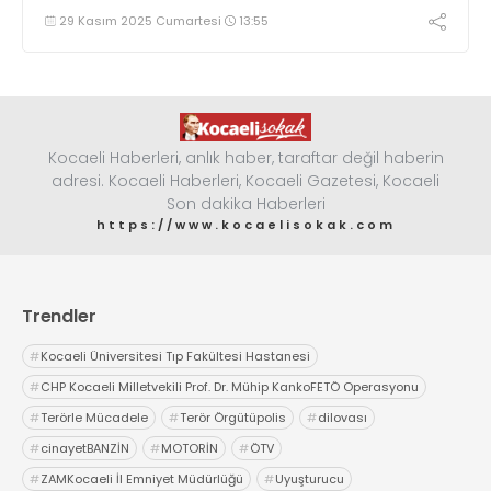
29 Kasım 2025 Cumartesi
13:55
Kocaeli Haberleri, anlık haber, taraftar değil haberin
adresi. Kocaeli Haberleri, Kocaeli Gazetesi, Kocaeli
Son dakika Haberleri
https://www.kocaelisokak.com
Trendler
#
Kocaeli Üniversitesi Tıp Fakültesi Hastanesi
#
CHP Kocaeli Milletvekili Prof. Dr. Mühip KankoFETÖ Operasyonu
#
Terörle Mücadele
#
Terör Örgütüpolis
#
dilovası
#
cinayetBANZİN
#
MOTORİN
#
ÖTV
#
ZAMKocaeli İl Emniyet Müdürlüğü
#
Uyuşturucu