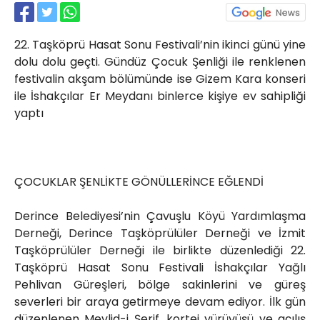
Röportajlar
Yahya Kaptan Mahallesi
22. Taşköprü Hasat Sonu Festivali’nin ikinci günü yine
Akkavaklar Caddesi No:17/4 İzmit-
KOCAELİ
dolu dolu geçti. Gündüz Çocuk Şenliği ile renklenen
festivalin akşam bölümünde ise Gizem Kara konseri
kocaelisokak@gmail.com
ile İshakçılar Er Meydanı binlerce kişiye ev sahipliği
yaptı
ÇOCUKLAR ŞENLİKTE GÖNÜLLERİNCE EĞLENDİ
Derince Belediyesi’nin Çavuşlu Köyü Yardımlaşma
Derneği, Derince Taşköprülüler Derneği ve İzmit
Taşköprülüler Derneği ile birlikte düzenlediği 22.
Taşköprü Hasat Sonu Festivali İshakçılar Yağlı
Pehlivan Güreşleri, bölge sakinlerini ve güreş
severleri bir araya getirmeye devam ediyor. İlk gün
düzenlenen Mevlid-i Şerif, kortej yürüyüşü ve açılış