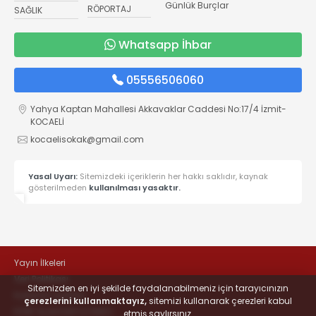
Günlük Burçlar
RÖPORTAJ
SAĞLIK
Whatsapp İhbar
05556506060
Yahya Kaptan Mahallesi Akkavaklar Caddesi No:17/4 İzmit-
KOCAELİ
kocaelisokak@gmail.com
Yasal Uyarı:
Sitemizdeki içeriklerin her hakkı saklıdır, kaynak
gösterilmeden
kullanılması yasaktır.
Yayın İlkeleri
Veri Politikası
Sitemizden en iyi şekilde faydalanabilmeniz için tarayıcınızın
Kullanım Şartları
çerezlerini kullanmaktayız,
sitemizi kullanarak çerezleri kabul
KVKK Aydınlatma Metni
etmiş saylırsınız.