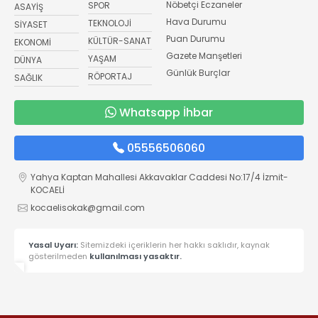
Nöbetçi Eczaneler
SPOR
ASAYİŞ
Hava Durumu
TEKNOLOJİ
SİYASET
Puan Durumu
KÜLTÜR-SANAT
EKONOMİ
Gazete Manşetleri
YAŞAM
DÜNYA
Günlük Burçlar
RÖPORTAJ
SAĞLIK
Whatsapp İhbar
05556506060
Yahya Kaptan Mahallesi Akkavaklar Caddesi No:17/4 İzmit-
KOCAELİ
kocaelisokak@gmail.com
Yasal Uyarı:
Sitemizdeki içeriklerin her hakkı saklıdır, kaynak
gösterilmeden
kullanılması yasaktır.