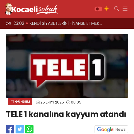
el oyun
23:02
KENDİ SİYASETLERİNİ FİNANSE ETMEK İÇİN KOCAELİ'Yİ HARCIYORLAR
23:00
Üst geçitler, k
Gündem
Siyaset
Asayiş
Ekonomi
Sağlık
Magazin
Spor
GÜNDEM
25 Ekim 2025
00:05
Diğer
TELE 1 kanalına kayyum atandı
Teknoloji
Kültür-Sanat
Web TV
Galeri
Yazarlar