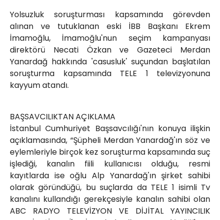
Röportajlar
Yolsuzluk soruşturması kapsamında görevden
Yahya Kaptan Mahallesi
alınan ve tutuklanan eski İBB Başkanı Ekrem
Akkavaklar Caddesi No:17/4 İzmit-
İmamoğlu, İmamoğlu'nun seçim kampanyası
KOCAELİ
direktörü Necati Özkan ve Gazeteci Merdan
kocaelisokak@gmail.com
Yanardağ hakkında 'casusluk' suçundan başlatılan
soruşturma kapsamında TELE 1 televizyonuna
kayyum atandı.
BAŞSAVCILIKTAN AÇIKLAMA
İstanbul Cumhuriyet Başsavcılığı'nın konuya ilişkin
açıklamasında, “Şüpheli Merdan Yanardağ'ın söz ve
eylemleriyle birçok kez soruşturma kapsamında suç
işlediği, kanalın fiili kullanıcısı olduğu, resmi
kayıtlarda ise oğlu Alp Yanardağ'ın şirket sahibi
olarak göründüğü, bu suçlarda da TELE 1 isimli Tv
kanalını kullandığı gerekçesiyle kanalın sahibi olan
ABC RADYO TELEVİZYON VE DİJİTAL YAYINCILIK