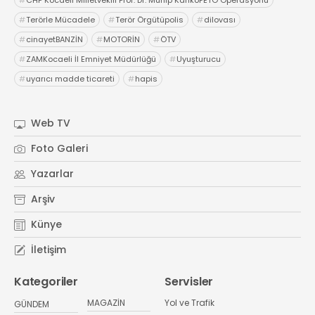
#
Terörle Mücadele
#
Terör Örgütüpolis
#
dilovası
#
cinayetBANZİN
#
MOTORİN
#
ÖTV
#
ZAMKocaeli İl Emniyet Müdürlüğü
#
Uyuşturucu
#
uyarıcı madde ticareti
#
hapis
Web TV
Foto Galeri
Yazarlar
Arşiv
Künye
İletişim
Kategoriler
Servisler
MAGAZİN
Yol ve Trafik
GÜNDEM