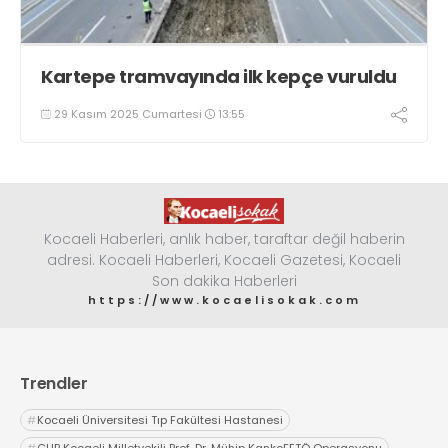
Kartepe tramvayında ilk kepçe vuruldu
29 Kasım 2025 Cumartesi
13:55
Kocaeli Haberleri, anlık haber, taraftar değil haberin
adresi. Kocaeli Haberleri, Kocaeli Gazetesi, Kocaeli
Son dakika Haberleri
https://www.kocaelisokak.com
Trendler
#
Kocaeli Üniversitesi Tıp Fakültesi Hastanesi
#
CHP Kocaeli Milletvekili Prof. Dr. Mühip KankoFETÖ Operasyonu