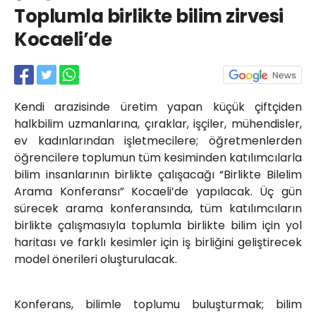
Röportajlar
Toplumla birlikte bilim zirvesi
Yahya Kaptan Mahallesi
Kocaeli’de
Akkavaklar Caddesi No:17/4 İzmit-
KOCAELİ
kocaelisokak@gmail.com
Kendi arazisinde üretim yapan küçük çiftçiden
halkbilim uzmanlarına, çıraklar, işçiler, mühendisler,
ev kadınlarından işletmecilere; öğretmenlerden
öğrencilere toplumun tüm kesiminden katılımcılarla
bilim insanlarının birlikte çalışacağı “Birlikte Bilelim
Arama Konferansı” Kocaeli’de yapılacak. Üç gün
sürecek arama konferansında, tüm katılımcıların
birlikte çalışmasıyla toplumla birlikte bilim için yol
haritası ve farklı kesimler için iş birliğini geliştirecek
model önerileri oluşturulacak.
Konferans, bilimle toplumu buluşturmak; bilim