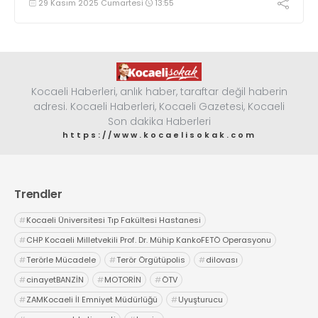
29 Kasım 2025 Cumartesi
13:55
Kocaeli Haberleri, anlık haber, taraftar değil haberin
adresi. Kocaeli Haberleri, Kocaeli Gazetesi, Kocaeli
Son dakika Haberleri
https://www.kocaelisokak.com
Trendler
#
Kocaeli Üniversitesi Tıp Fakültesi Hastanesi
#
CHP Kocaeli Milletvekili Prof. Dr. Mühip KankoFETÖ Operasyonu
#
Terörle Mücadele
#
Terör Örgütüpolis
#
dilovası
#
cinayetBANZİN
#
MOTORİN
#
ÖTV
#
ZAMKocaeli İl Emniyet Müdürlüğü
#
Uyuşturucu