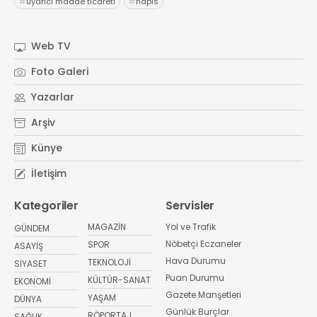
#
uyarıcı madde ticareti
#
hapis
Web TV
Foto Galeri
Yazarlar
Arşiv
Künye
İletişim
Kategoriler
Servisler
MAGAZİN
Yol ve Trafik
GÜNDEM
Nöbetçi Eczaneler
SPOR
ASAYİŞ
Hava Durumu
TEKNOLOJİ
SİYASET
Puan Durumu
KÜLTÜR-SANAT
EKONOMİ
Gazete Manşetleri
YAŞAM
DÜNYA
Günlük Burçlar
RÖPORTAJ
SAĞLIK