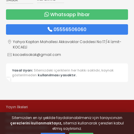
Whatsapp İhbar
05556506060
Yahya Kaptan Mahallesi Akkavaklar Caddesi No:17/4 İzmit-
KOCAELİ
kocaelisokak@gmail.com
Yasal Uyarı:
Sitemizdeki içeriklerin her hakkı saklıdır, kaynak
gösterilmeden
kullanılması yasaktır.
Yayın İlkeleri
Veri Politikası
Sitemizden en iyi şekilde faydalanabilmeniz için tarayıcınızın
Kullanım Şartları
çerezlerini kullanmaktayız,
sitemizi kullanarak çerezleri kabul
KVKK Aydınlatma Metni
etmiş saylırsınız.