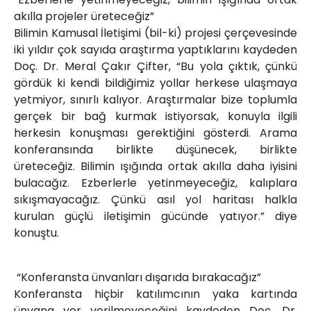
akılla projeler üreteceğiz”
Bilimin Kamusal İletişimi (bil-ki) projesi çerçevesinde
iki yıldır çok sayıda araştırma yaptıklarını kaydeden
Doç. Dr. Meral Çakır Çifter, “Bu yola çıktık, çünkü
gördük ki kendi bildiğimiz yollar herkese ulaşmaya
yetmiyor, sınırlı kalıyor. Araştırmalar bize toplumla
gerçek bir bağ kurmak istiyorsak, konuyla ilgili
herkesin konuşması gerektiğini gösterdi. Arama
konferansında birlikte düşünecek, birlikte
üreteceğiz. Bilimin ışığında ortak akılla daha iyisini
bulacağız. Ezberlerle yetinmeyeceğiz, kalıplara
sıkışmayacağız. Çünkü asıl yol haritası halkla
kurulan güçlü iletişimin gücünde yatıyor.” diye
konuştu.
“Konferansta ünvanları dışarıda bırakacağız”
Konferansta hiçbir katılımcının yaka kartında
ünvana yer verilmeyeceğini kaydeden Doç. Dr.