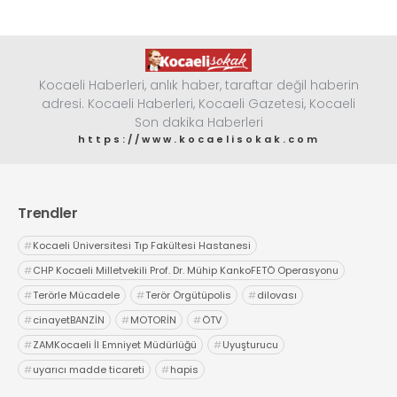
Kocaeli Haberleri, anlık haber, taraftar değil haberin
adresi. Kocaeli Haberleri, Kocaeli Gazetesi, Kocaeli
Son dakika Haberleri
https://www.kocaelisokak.com
Trendler
#
Kocaeli Üniversitesi Tıp Fakültesi Hastanesi
#
CHP Kocaeli Milletvekili Prof. Dr. Mühip KankoFETÖ Operasyonu
#
Terörle Mücadele
#
Terör Örgütüpolis
#
dilovası
#
cinayetBANZİN
#
MOTORİN
#
ÖTV
#
ZAMKocaeli İl Emniyet Müdürlüğü
#
Uyuşturucu
#
uyarıcı madde ticareti
#
hapis