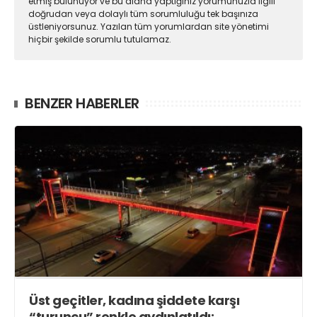
etmiş bulunuyor ve bu alana yaptığınız yorumunuzla ilgili
doğrudan veya dolaylı tüm sorumluluğu tek başınıza
üstleniyorsunuz. Yazılan tüm yorumlardan site yönetimi
hiçbir şekilde sorumlu tutulamaz.
BENZER HABERLER
Üst geçitler, kadına şiddete karşı
“turuncu” renkle aydınlatıldı;