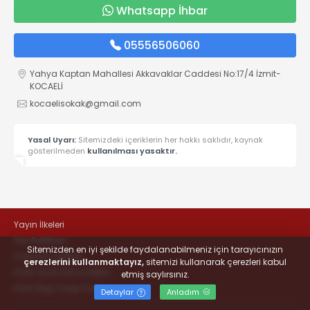
Whatsapp İhbar
05556506060
Yahya Kaptan Mahallesi Akkavaklar Caddesi No:17/4 İzmit-
KOCAELİ
kocaelisokak@gmail.com
Yasal Uyarı:
Sitemizdeki içeriklerin her hakkı saklıdır, kaynak
gösterilmeden
kullanılması yasaktır.
Yayın İlkeleri
Veri Politikası
Sitemizden en iyi şekilde faydalanabilmeniz için tarayıcınızın
Kullanım Şartları
çerezlerini kullanmaktayız,
sitemizi kullanarak çerezleri kabul
KVKK Aydınlatma Metni
etmiş saylırsınız.
KVKK Bilgi Talep Formu
Detaylar
Anladım