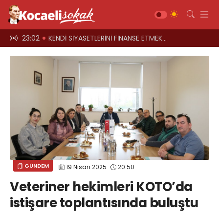
el oyun
23:02
KENDİ SİYASETLERİNİ FİNANSE ETMEK İÇİN KOCAELİ'Yİ HARCIYORLAR
23:00
Üst geçitler, k
Gündem
Siyaset
Asayiş
Ekonomi
Sağlık
Magazin
Spor
GÜNDEM
19 Nisan 2025
20:50
Diğer
Veteriner hekimleri KOTO’da
Teknoloji
istişare toplantısında buluştu
Kültür-Sanat
Web TV
Galeri
Yazarlar