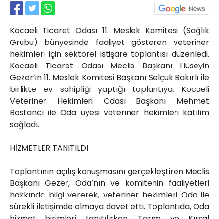
Röportajlar
Yahya Kaptan Mahallesi
Kocaeli Ticaret Odası 11. Meslek Komitesi (Sağlık
Akkavaklar Caddesi No:17/4 İzmit-
KOCAELİ
Grubu) bünyesinde faaliyet gösteren veteriner
hekimleri için sektörel istişare toplantısı düzenledi.
kocaelisokak@gmail.com
Kocaeli Ticaret Odası Meclis Başkanı Hüseyin
Gezer’in 11. Meslek Komitesi Başkanı Selçuk Bakırlı ile
birlikte ev sahipliği yaptığı toplantıya; Kocaeli
Veteriner Hekimleri Odası Başkanı Mehmet
Bostancı ile Oda üyesi veteriner hekimleri katılım
sağladı.
HİZMETLER TANITILDI
Toplantının açılış konuşmasını gerçekleştiren Meclis
Başkanı Gezer, Oda’nın ve komitenin faaliyetleri
hakkında bilgi vererek, veteriner hekimleri Oda ile
sürekli iletişimde olmaya davet etti. Toplantıda, Oda
hizmet birimleri tanıtılırken, Tarım ve Kırsal