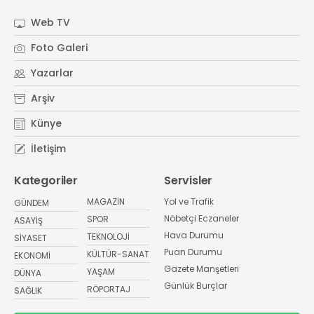
Web TV
Foto Galeri
Yazarlar
Arşiv
Künye
İletişim
Kategoriler
Servisler
MAGAZİN
Yol ve Trafik
GÜNDEM
Nöbetçi Eczaneler
SPOR
ASAYİŞ
Hava Durumu
TEKNOLOJİ
SİYASET
Puan Durumu
KÜLTÜR-SANAT
EKONOMİ
Gazete Manşetleri
YAŞAM
DÜNYA
Günlük Burçlar
RÖPORTAJ
SAĞLIK