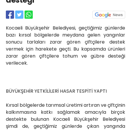
desteği
Röportajlar
Yahya Kaptan Mahallesi
Akkavaklar Caddesi No:17/4 İzmit-
KOCAELİ
Kocaeli Büyükşehir Belediyesi, geçtiğimiz günlerde
kocaelisokak@gmail.com
bazı kırsal bölgelerde meydana gelen yangınlar
sonucu tarlaları zarar gören çiftçilere destek
vermek için harekete geçti. Bu kapsamda ürünleri
zarar gören çiftçilere tohum ve gübre desteği
verilecek.
BÜYÜKŞEHİR YETKİLİLERİ HASAR TESPİTİ YAPTI
Kırsal bölgelerde tarımsal üretimi artıran ve çiftçinin
kalkınmasına katkı sağlamak amacıyla birçok
destekte bulunan Kocaeli Büyükşehir Belediyesi
şimdi de, geçtiğimiz günlerde çıkan yangında