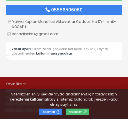
05556506060
Yahya Kaptan Mahallesi Akkavaklar Caddesi No:17/4 İzmit-
KOCAELİ
kocaelisokak@gmail.com
Yasal Uyarı:
Sitemizdeki içeriklerin her hakkı saklıdır, kaynak
gösterilmeden
kullanılması yasaktır.
Yayın İlkeleri
Veri Politikası
Sitemizden en iyi şekilde faydalanabilmeniz için tarayıcınızın
Kullanım Şartları
çerezlerini kullanmaktayız,
sitemizi kullanarak çerezleri kabul
KVKK Aydınlatma Metni
etmiş saylırsınız.
KVKK Bilgi Talep Formu
Detaylar
Anladım
© 2022
#KOCAELİSOKAK - Hayatta Haber Var
- Tüm hakları