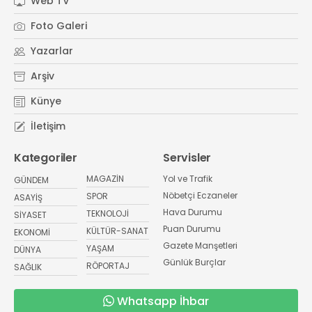
Web TV
Foto Galeri
Yazarlar
Arşiv
Künye
İletişim
Kategoriler
Servisler
MAGAZİN
Yol ve Trafik
GÜNDEM
Nöbetçi Eczaneler
SPOR
ASAYİŞ
Hava Durumu
TEKNOLOJİ
SİYASET
Puan Durumu
KÜLTÜR-SANAT
EKONOMİ
Gazete Manşetleri
YAŞAM
DÜNYA
Günlük Burçlar
RÖPORTAJ
SAĞLIK
Whatsapp İhbar