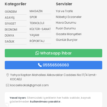
Kategoriler
Servisler
MAGAZİN
Yol ve Trafik
GÜNDEM
Nöbetçi Eczaneler
SPOR
ASAYİŞ
Hava Durumu
TEKNOLOJİ
SİYASET
Puan Durumu
KÜLTÜR-SANAT
EKONOMİ
Gazete Manşetleri
YAŞAM
DÜNYA
Günlük Burçlar
RÖPORTAJ
SAĞLIK
Whatsapp İhbar
05556506060
Yahya Kaptan Mahallesi Akkavaklar Caddesi No:17/4 İzmit-
KOCAELİ
kocaelisokak@gmail.com
Yasal Uyarı:
Sitemizdeki içeriklerin her hakkı saklıdır, kaynak
gösterilmeden
kullanılması yasaktır.