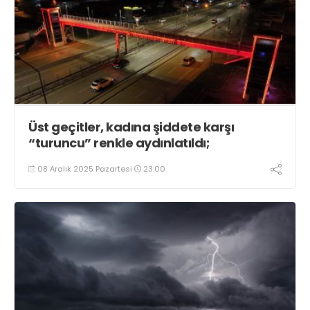
Üst geçitler, kadına şiddete karşı
“turuncu” renkle aydınlatıldı;
08 Aralık 2025 Pazartesi
23:00