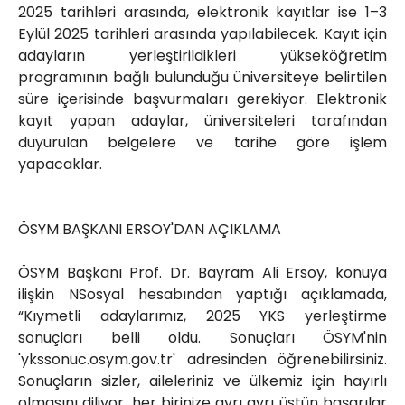
2025 tarihleri arasında, elektronik kayıtlar ise 1–3
Eylül 2025 tarihleri arasında yapılabilecek. Kayıt için
adayların yerleştirildikleri yükseköğretim
programının bağlı bulunduğu üniversiteye belirtilen
süre içerisinde başvurmaları gerekiyor. Elektronik
kayıt yapan adaylar, üniversiteleri tarafından
duyurulan belgelere ve tarihe göre işlem
yapacaklar.
ÖSYM BAŞKANI ERSOY'DAN AÇIKLAMA
ÖSYM Başkanı Prof. Dr. Bayram Ali Ersoy, konuya
ilişkin NSosyal hesabından yaptığı açıklamada,
“Kıymetli adaylarımız, 2025 YKS yerleştirme
sonuçları belli oldu. Sonuçları ÖSYM'nin
'ykssonuc.osym.gov.tr' adresinden öğrenebilirsiniz.
Sonuçların sizler, aileleriniz ve ülkemiz için hayırlı
olmasını diliyor, her birinize ayrı ayrı üstün başarılar