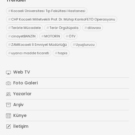
#
Kocaeli Üniversitesi Tıp Fakültesi Hastanesi
#
CHP Kocaeli Milletvekili Prof. Dr. Mühip KankoFETÖ Operasyonu
#
Terörle Mücadele
#
Terör Örgütüpolis
#
dilovası
#
cinayetBANZİN
#
MOTORİN
#
ÖTV
#
ZAMKocaeli İl Emniyet Müdürlüğü
#
Uyuşturucu
#
uyarıcı madde ticareti
#
hapis
Web TV
Foto Galeri
Yazarlar
Arşiv
Künye
İletişim