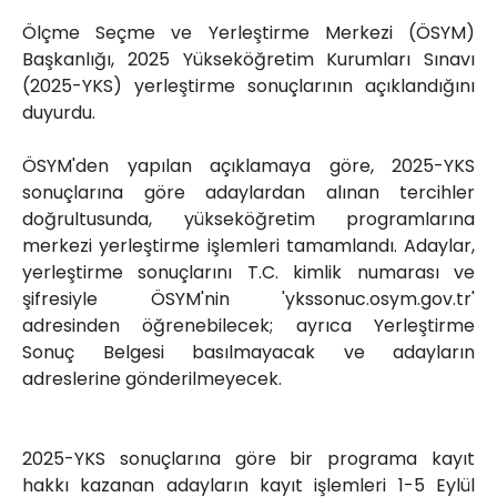
Röportajlar
Ölçme Seçme ve Yerleştirme Merkezi (ÖSYM)
Yahya Kaptan Mahallesi
Başkanlığı, 2025 Yükseköğretim Kurumları Sınavı
Akkavaklar Caddesi No:17/4 İzmit-
(2025-YKS) yerleştirme sonuçlarının açıklandığını
KOCAELİ
duyurdu.
kocaelisokak@gmail.com
ÖSYM'den yapılan açıklamaya göre, 2025-YKS
sonuçlarına göre adaylardan alınan tercihler
doğrultusunda, yükseköğretim programlarına
merkezi yerleştirme işlemleri tamamlandı. Adaylar,
yerleştirme sonuçlarını T.C. kimlik numarası ve
şifresiyle ÖSYM'nin 'ykssonuc.osym.gov.tr'
adresinden öğrenebilecek; ayrıca Yerleştirme
Sonuç Belgesi basılmayacak ve adayların
adreslerine gönderilmeyecek.
2025-YKS sonuçlarına göre bir programa kayıt
hakkı kazanan adayların kayıt işlemleri 1-5 Eylül