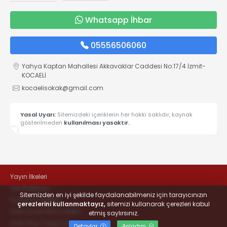
Whatsapp İhbar
05556506060
Yahya Kaptan Mahallesi Akkavaklar Caddesi No:17/4 İzmit-
KOCAELİ
kocaelisokak@gmail.com
Yasal Uyarı:
Sitemizdeki içeriklerin her hakkı saklıdır, kaynak
gösterilmeden
kullanılması yasaktır.
Yayın İlkeleri
Veri Politikası
Sitemizden en iyi şekilde faydalanabilmeniz için tarayıcınızın
Kullanım Şartları
çerezlerini kullanmaktayız,
sitemizi kullanarak çerezleri kabul
KVKK Aydınlatma Metni
etmiş saylırsınız.
KVKK Bilgi Talep Formu
Detaylar
Anladım