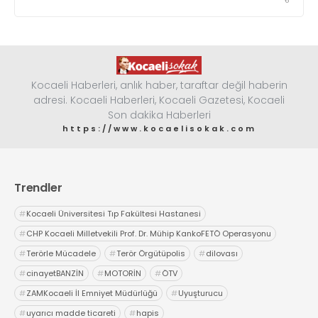
Kocaeli Haberleri, anlık haber, taraftar değil haberin
adresi. Kocaeli Haberleri, Kocaeli Gazetesi, Kocaeli
Son dakika Haberleri
https://www.kocaelisokak.com
Trendler
#
Kocaeli Üniversitesi Tıp Fakültesi Hastanesi
#
CHP Kocaeli Milletvekili Prof. Dr. Mühip KankoFETÖ Operasyonu
#
Terörle Mücadele
#
Terör Örgütüpolis
#
dilovası
#
cinayetBANZİN
#
MOTORİN
#
ÖTV
#
ZAMKocaeli İl Emniyet Müdürlüğü
#
Uyuşturucu
#
uyarıcı madde ticareti
#
hapis