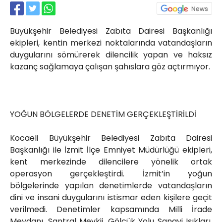
Röportajlar
Yahya Kaptan Mahallesi
Büyükşehir Belediyesi Zabıta Dairesi Başkanlığı
Akkavaklar Caddesi No:17/4 İzmit-
KOCAELİ
ekipleri, kentin merkezi noktalarında vatandaşların
duygularını sömürerek dilencilik yapan ve haksız
kocaelisokak@gmail.com
kazanç sağlamaya çalışan şahıslara göz açtırmıyor.
YOĞUN BÖLGELERDE DENETİM GERÇEKLEŞTİRİLDİ
Kocaeli Büyükşehir Belediyesi Zabıta Dairesi
Başkanlığı ile İzmit İlçe Emniyet Müdürlüğü ekipleri,
kent merkezinde dilencilere yönelik ortak
operasyon gerçekleştirdi. İzmit’in yoğun
bölgelerinde yapılan denetimlerde vatandaşların
dini ve insani duygularını istismar eden kişilere geçit
verilmedi. Denetimler kapsamında Milli İrade
Meydanı, Santral Mevkii, Gölcük Yolu Sanayi Işıkları,