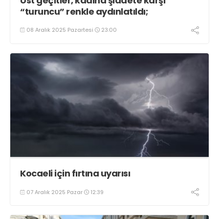
Üst geçitler, kadına şiddete karşı
“turuncu” renkle aydınlatıldı;
08 Aralık 2025 Pazartesi
23:00
Kocaeli için fırtına uyarısı
07 Aralık 2025 Pazar
12:39