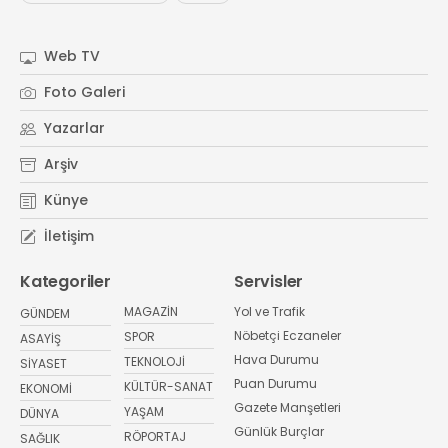
Web TV
Foto Galeri
Yazarlar
Arşiv
Künye
İletişim
Kategoriler
Servisler
MAGAZİN
Yol ve Trafik
GÜNDEM
Nöbetçi Eczaneler
SPOR
ASAYİŞ
Hava Durumu
TEKNOLOJİ
SİYASET
Puan Durumu
KÜLTÜR-SANAT
EKONOMİ
Gazete Manşetleri
YAŞAM
DÜNYA
Günlük Burçlar
RÖPORTAJ
SAĞLIK