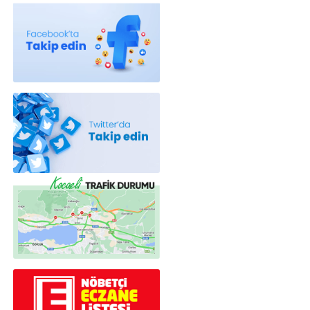
Röportajlar
Yahya Kaptan Mahallesi Akkavaklar
Caddesi No:17/4 İzmit-KOCAELİ
kocaelisokak@gmail.com