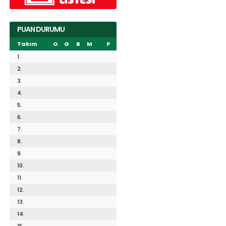
PUAN DURUMU
Takım
O
G
B
M
P
1.
2.
3.
4.
5.
6.
7.
8.
9.
10.
11.
12.
13.
14.
15.