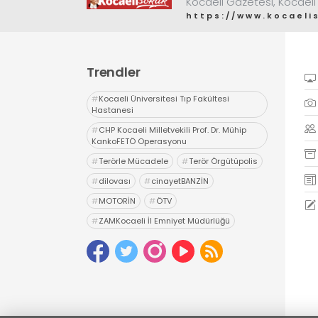
Kocaeli Gazetesi, Kocaeli
https://www.kocaeli
Trendler
#
Kocaeli Üniversitesi Tıp Fakültesi
Hastanesi
#
CHP Kocaeli Milletvekili Prof. Dr. Mühip
KankoFETÖ Operasyonu
#
Terörle Mücadele
#
Terör Örgütüpolis
#
dilovası
#
cinayetBANZİN
#
MOTORİN
#
ÖTV
#
ZAMKocaeli İl Emniyet Müdürlüğü
#
Uyuşturucu
#
uyarıcı madde ticareti
#
hapis