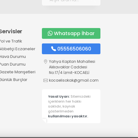
Servisler
Whatsapp İhbar
Yol ve Trafik
05556506060
Nöbetçi Eczaneler
Hava Durumu
Yahya Kaptan Mahallesi
Puan Durumu
Akkavaklar Caddesi
Gazete Manşetleri
No:17/4 İzmit-KOCAELİ
Günlük Burçlar
kocaelisokak@gmail.com
Yasal Uyarı:
Sitemizdeki
içeriklerin her hakkı
saklıdır, kaynak
gösterilmeden
kullanılması yasaktır.