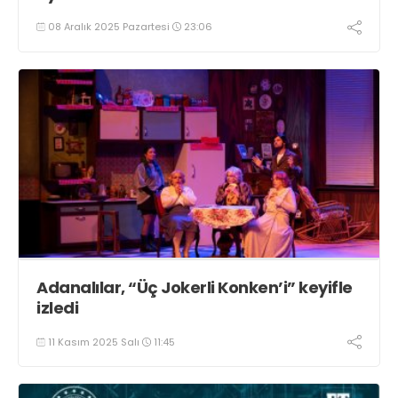
08 Aralık 2025 Pazartesi
23:06
Adanalılar, “Üç Jokerli Konken’i” keyifle
izledi
11 Kasım 2025 Salı
11:45