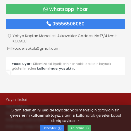
Whatsapp İhbar
05556506060
Yahya Kaptan Mahallesi Akkavaklar Caddesi No:17/4 İzmit-
KOCAELİ
kocaelisokak@gmail.com
Yasal Uyarı:
Sitemizdeki içeriklerin her hakkı saklıdır, kaynak
gösterilmeden
kullanılması yasaktır.
Yayın İlkeleri
Veri Politikası
Sitemizden en iyi şekilde faydalanabilmeniz için tarayıcınızın
Kullanım Şartları
çerezlerini kullanmaktayız,
sitemizi kullanarak çerezleri kabul
KVKK Aydınlatma Metni
etmiş saylırsınız.
KVKK Bilgi Talep Formu
Detaylar
Anladım