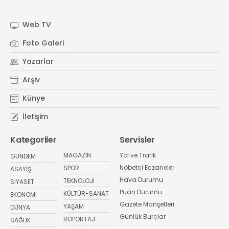
Web TV
Foto Galeri
Yazarlar
Arşiv
Künye
İletişim
Kategoriler
Servisler
MAGAZİN
Yol ve Trafik
GÜNDEM
Nöbetçi Eczaneler
SPOR
ASAYİŞ
Hava Durumu
TEKNOLOJİ
SİYASET
Puan Durumu
KÜLTÜR-SANAT
EKONOMİ
Gazete Manşetleri
YAŞAM
DÜNYA
Günlük Burçlar
RÖPORTAJ
SAĞLIK