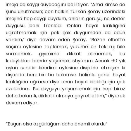
imaja da saygı duyacağını belirtiyor. “Ama kimse de
şunu unutmasın; ben halkın Türkan Şoray üzerindeki
imajına hep saygı duydum, onların görüşü, ne derler
duygusu beni frenledi. Onları hayal kırıklığına
uğratmamak için pek çok duygumdan da ödün
verdim,” diye devam eden Şoray, “Bazen elbette
saçımı öylesine toplamak, yüzüme bir tek ruj bile
sürmemek, giyimime dikkat etmemek, bu
kolaylıkları bende yaşamak istiyorum. Ancak 60 yılı
aşkın süredir kendimi öylesine disipline etmişim ki
dışarıda beni biri bu bakımsız hâlimle görür hayal
kırıklığına uğrarsa diye onun hayal kırıklığı için çok
üzülürdüm. Bu duyguyu yaşamamak için hep biraz
daha bakımlı, dikkatli olmaya gayret ettim,” diyerek
devam ediyor.
“Bugün olsa özgürlüğüm daha önemli olurdu”