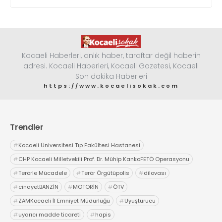
Kocaeli Haberleri, anlık haber, taraftar değil haberin
adresi. Kocaeli Haberleri, Kocaeli Gazetesi, Kocaeli
Son dakika Haberleri
https://www.kocaelisokak.com
Trendler
#
Kocaeli Üniversitesi Tıp Fakültesi Hastanesi
#
CHP Kocaeli Milletvekili Prof. Dr. Mühip KankoFETÖ Operasyonu
#
Terörle Mücadele
#
Terör Örgütüpolis
#
dilovası
#
cinayetBANZİN
#
MOTORİN
#
ÖTV
#
ZAMKocaeli İl Emniyet Müdürlüğü
#
Uyuşturucu
#
uyarıcı madde ticareti
#
hapis