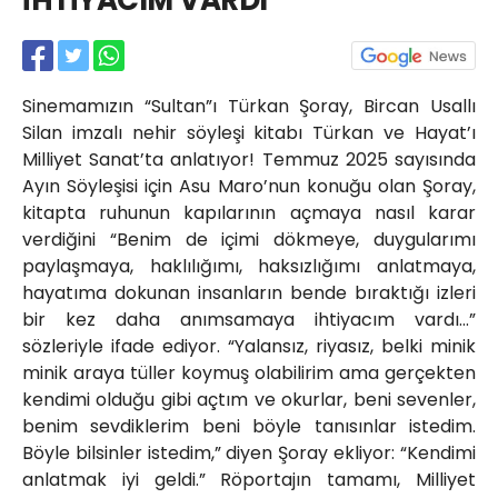
İHTİYACIM VARDI”
Röportajlar
Yahya Kaptan Mahallesi
Akkavaklar Caddesi No:17/4 İzmit-
KOCAELİ
Sinemamızın “Sultan”ı Türkan Şoray, Bircan Usallı
kocaelisokak@gmail.com
Silan imzalı nehir söyleşi kitabı Türkan ve Hayat’ı
Milliyet Sanat’ta anlatıyor! Temmuz 2025 sayısında
Ayın Söyleşisi için Asu Maro’nun konuğu olan Şoray,
kitapta ruhunun kapılarının açmaya nasıl karar
verdiğini “Benim de içimi dökmeye, duygularımı
paylaşmaya, haklılığımı, haksızlığımı anlatmaya,
hayatıma dokunan insanların bende bıraktığı izleri
bir kez daha anımsamaya ihtiyacım vardı…”
sözleriyle ifade ediyor. “Yalansız, riyasız, belki minik
minik araya tüller koymuş olabilirim ama gerçekten
kendimi olduğu gibi açtım ve okurlar, beni sevenler,
benim sevdiklerim beni böyle tanısınlar istedim.
Böyle bilsinler istedim,” diyen Şoray ekliyor: “Kendimi
anlatmak iyi geldi.” Röportajın tamamı, Milliyet