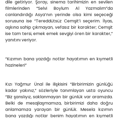
dile getiriyor. Şoray, sinema tarihimizin en sevilen
filmlerinden “Selvi Boylum Al Yazmalım”da
canlandırdığı Asya’nın yerinde olsa kimi seçeceği
sorusuna ise “Tereddütsüz Cemşit’i seçerim. İlyas,
aşkına sahip çıkmayan, vefasız bir karakter; Cemşit
ise tam tersi, emek emek sevgiyi ören bir karakter,”
yanıtını veriyor.
“Kızımın bana yazdığı notlar hayatımın en kıymetli
hazineleri”
Kızı Yağmur Ünal ile ilişkisini “Birbirimizin günlüğü
kadar yakınız,” sözleriyle tanımlayan usta oyuncu
“Biz şanslıyız, saklanmayan bir günlük var aramızda.
Belki de mesajlaşmamıza, birbirimizi daha doğru
anlamamıza yarayan bir günlük. Mesela kızımın
bana yazdığı notlar benim hayatımın en kıymetli