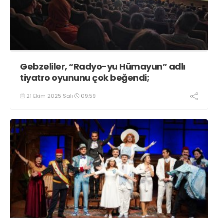
Gebzeliler, “Radyo-yu Hümayun” adlı
tiyatro oyununu çok beğendi;
21 Ekim 2025 Salı
09:59