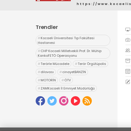
https://www.kocaeli
Trendler
#
Kocaeli Üniversitesi Tıp Fakültesi
Hastanesi
#
CHP Kocaeli Milletvekili Prof. Dr. Mühip
KankoFETÖ Operasyonu
#
Terörle Mücadele
#
Terör Örgütüpolis
#
dilovası
#
cinayetBANZİN
#
MOTORİN
#
ÖTV
#
ZAMKocaeli İl Emniyet Müdürlüğü
#
Uyuşturucu
#
uyarıcı madde ticareti
#
hapis