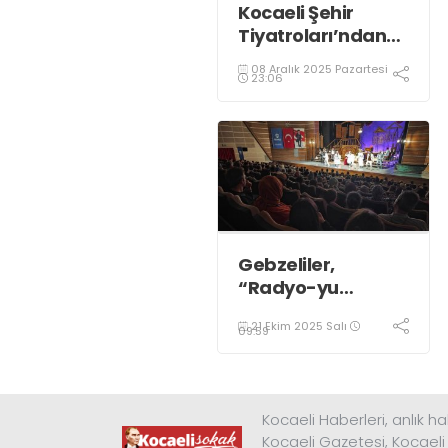
Kocaeli Şehir
Tiyatroları’ndan
iki özel oyun
08 Aralık 2025 Pazartesi
23:06
Gebzeliler,
“Radyo-yu
Hümayun” adlı
21 Ekim 2025 Salı
tiyatro oyununu
09:59
çok beğendi;
Kocaeli Haberleri, anlık ha
Kocaeli Gazetesi, Kocaeli