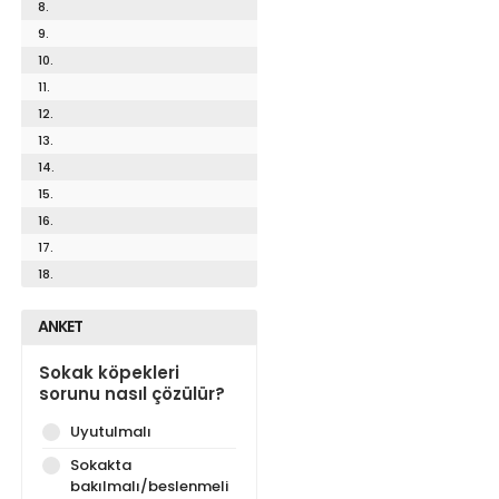
8.
9.
10.
11.
12.
13.
14.
15.
16.
17.
18.
ANKET
Sokak köpekleri
sorunu nasıl çözülür?
Uyutulmalı
Sokakta
bakılmalı/beslenmeli