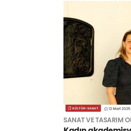
KÜLTÜR-SANAT
12 Mart 202
SANAT VE TASARIM OR
Kadın akademisyenl