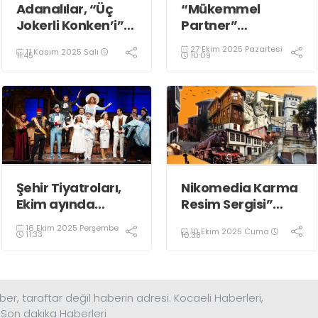
Adanalılar, “Üç
“Mükemmel
Jokerli Konken’i”
Partner”
keyifle izledi
Başiskele’de
27 Ekim 2025 Pazartesi
11 Kasım 2025 Salı
Sahne Alıyor
10:09
11:45
Şehir Tiyatroları,
Nikomedia Karma
Ekim ayında
Resim Sergisi”
dopdolu
Sanatseverlerle
16 Ekim 2025 Perşembe
10 Ekim 2025 Cuma
Buluşuyor
11:33
10:38
ber, taraftar değil haberin adresi. Kocaeli Haberleri,
 Son dakika Haberleri