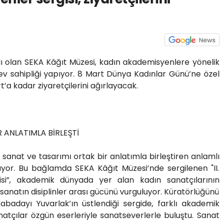
lı olan SEKA Kâğıt Müzesi, kadın akademisyenlere yönelik
 ev sahipliği yapıyor. 8 Mart Dünya Kadınlar Günü’ne özel
t’a kadar ziyaretçilerini ağırlayacak.
 ANLATIMLA BİRLEŞTİ
 sanat ve tasarımı ortak bir anlatımla birleştiren anlamlı
apıyor. Bu bağlamda SEKA Kâğıt Müzesi’nde sergilenen "II.
si”, akademik dünyada yer alan kadın sanatçılarının
, sanatın disiplinler arası gücünü vurguluyor. Küratörlüğünü
badayı Yuvarlak’ın üstlendiği sergide, farklı akademik
natçılar özgün eserleriyle sanatseverlerle buluştu. Sanat