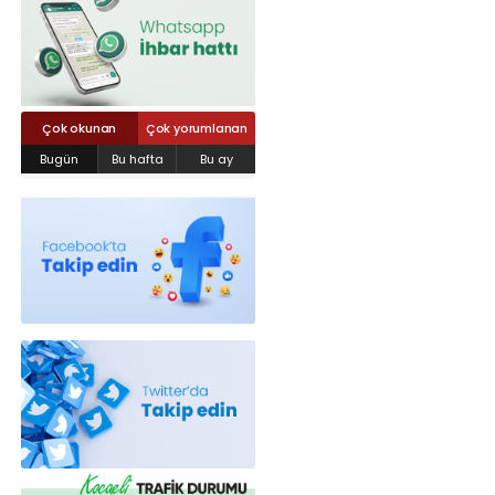
Röportajlar
Yahya Kaptan Mahallesi Akkavaklar
Caddesi No:17/4 İzmit-KOCAELİ
kocaelisokak@gmail.com
Çok okunan
Çok yorumlanan
Bugün
Bu hafta
Bu ay