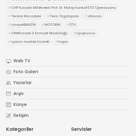
#
CHP Kocaeli Milletvekili Prof. Dr. Mühip KankoFETÖ Operasyonu
#
Terörle Mücadele
#
Terör Örgütüpolis
#
dilovası
#
cinayetBANZİN
#
MOTORİN
#
ÖTV
#
ZAMKocaeli İl Emniyet Müdürlüğü
#
Uyuşturucu
#
uyarıcı madde ticareti
#
hapis
Web TV
Foto Galeri
Yazarlar
Arşiv
Künye
İletişim
Kategoriler
Servisler