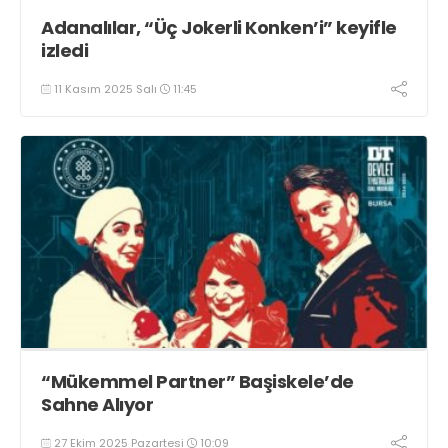
Adanalılar, “Üç Jokerli Konken’i” keyifle
izledi
11 Kasım 2025 Salı
11:45
“Mükemmel Partner” Başiskele’de
Sahne Alıyor
27 Ekim 2025 Pazartesi
10:09