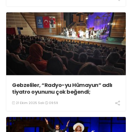
Gebzeliler, “Radyo-yu Hümayun” adlı
tiyatro oyununu çok beğendi;
21 Ekim 2025 Salı
09:59