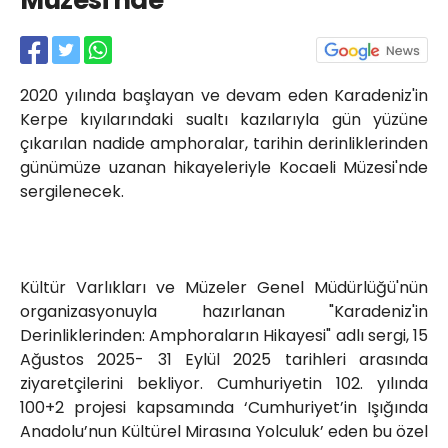
Müzesi'nde
Röportajlar
Yahya Kaptan Mahallesi
Akkavaklar Caddesi No:17/4 İzmit-
KOCAELİ
2020 yılında başlayan ve devam eden Karadeniz'in
kocaelisokak@gmail.com
Kerpe kıyılarındaki sualtı kazılarıyla gün yüzüne
çıkarılan nadide amphoralar, tarihin derinliklerinden
günümüze uzanan hikayeleriyle Kocaeli Müzesi'nde
sergilenecek.
Kültür Varlıkları ve Müzeler Genel Müdürlüğü'nün
organizasyonuyla hazırlanan "Karadeniz'in
Derinliklerinden: Amphoraların Hikayesi" adlı sergi, 15
Ağustos 2025- 31 Eylül 2025 tarihleri arasında
ziyaretçilerini bekliyor. Cumhuriyetin 102. yılında
100+2 projesi kapsamında ‘Cumhuriyet’in Işığında
Anadolu’nun Kültürel Mirasına Yolculuk’ eden bu özel