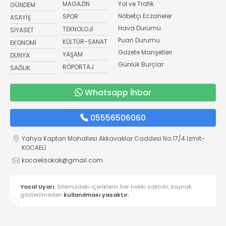
MAGAZİN
Yol ve Trafik
GÜNDEM
Nöbetçi Eczaneler
SPOR
ASAYİŞ
Hava Durumu
TEKNOLOJİ
SİYASET
Puan Durumu
KÜLTÜR-SANAT
EKONOMİ
Gazete Manşetleri
YAŞAM
DÜNYA
Günlük Burçlar
RÖPORTAJ
SAĞLIK
Whatsapp İhbar
05556506060
Yahya Kaptan Mahallesi Akkavaklar Caddesi No:17/4 İzmit-
KOCAELİ
kocaelisokak@gmail.com
Yasal Uyarı:
Sitemizdeki içeriklerin her hakkı saklıdır, kaynak
gösterilmeden
kullanılması yasaktır.