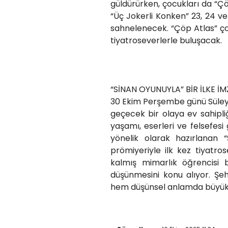
güldürürken, çocukları da “Çöp
“Üç Jokerli Konken” 23, 24 ve
sahnelenecek. “Çöp Atlas” ço
tiyatroseverlerle buluşacak.
“SİNAN OYUNUYLA” BİR İLKE İM
30 Ekim Perşembe günü Süleym
geçecek bir olaya ev sahipli
yaşamı, eserleri ve felsefes
yönelik olarak hazırlanan “
prömiyeriyle ilk kez tiyatr
kalmış mimarlık öğrencisi 
düşünmesini konu alıyor. Şeh
hem düşünsel anlamda büyük 