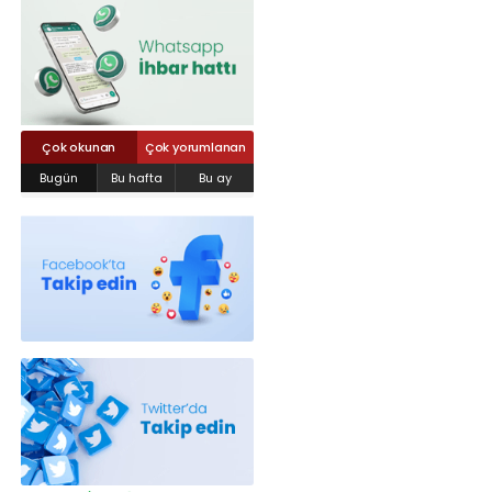
Röportajlar
Yahya Kaptan Mahallesi Akkavaklar
Caddesi No:17/4 İzmit-KOCAELİ
kocaelisokak@gmail.com
Çok okunan
Çok yorumlanan
Bugün
Bu hafta
Bu ay