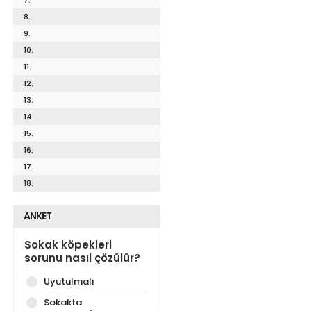
8.
9.
10.
11.
12.
13.
14.
15.
16.
17.
18.
ANKET
Sokak köpekleri
sorunu nasıl çözülür?
Uyutulmalı
Sokakta