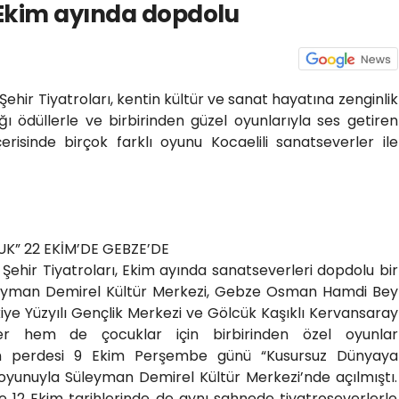
, Ekim ayında dopdolu
Şehir Tiyatroları, kentin kültür ve sanat hayatına zenginlik
 ödüllerle ve birbirinden güzel oyunlarıyla ses getiren
çerisinde birçok farklı oyunu Kocaelili sanatseverler ile
K” 22 EKİM’DE GEBZE’DE
 Şehir Tiyatroları, Ekim ayında sanatseverleri dopdolu bir
leyman Demirel Kültür Merkezi, Gebze Osman Hamdi Bey
kiye Yüzyılı Gençlik Merkezi ve Gölcük Kaşıklı Kervansaray
ler hem de çocuklar için birbirinden özel oyunlar
un perdesi 9 Ekim Perşembe günü “Kusursuz Dünyaya
 oyunuyla Süleyman Demirel Kültür Merkezi’nde açılmıştı.
 ve 12 Ekim tarihlerinde de aynı sahnede tiyatroseverlerle