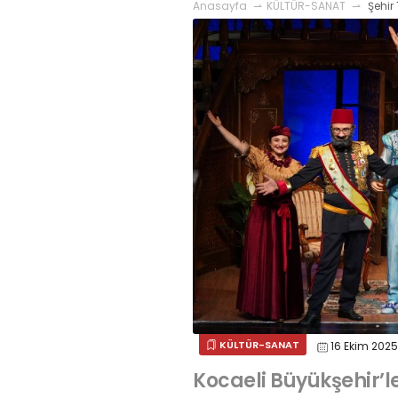
Anasayfa
KÜLTÜR-SANAT
Şehir 
KÜLTÜR-SANAT
16 Ekim 202
Kocaeli Büyükşehir’le