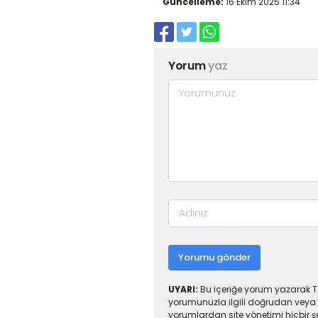
Güncelleme:
16 Ekim 2025 11:34
Yorum
yaz
Yorumu gönder
UYARI:
Bu içeriğe yorum yazarak To
yorumunuzla ilgili doğrudan veya 
yorumlardan site yönetimi hiçbir 