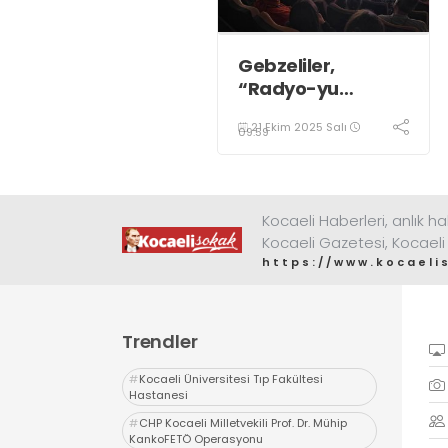
Gebzeliler,
“Radyo-yu
Hümayun” adlı
21 Ekim 2025 Salı
tiyatro oyununu
09:59
çok beğendi;
Kocaeli Haberleri, anlık ha
Kocaeli Gazetesi, Kocaeli
https://www.kocaeli
Trendler
#
Kocaeli Üniversitesi Tıp Fakültesi
Hastanesi
#
CHP Kocaeli Milletvekili Prof. Dr. Mühip
KankoFETÖ Operasyonu