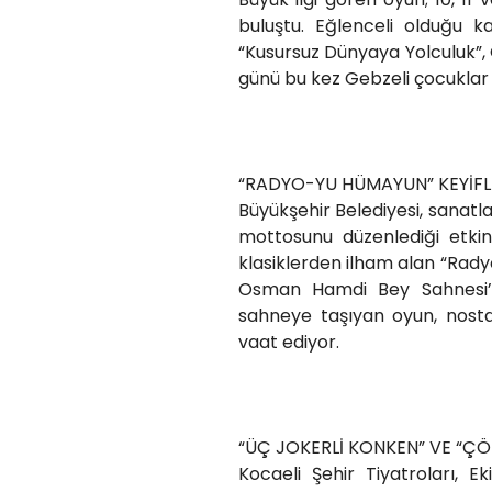
buluştu. Eğlenceli olduğu 
“Kusursuz Dünyaya Yolculuk
günü bu kez Gebzeli çocuklar
“RADYO-YU HÜMAYUN” KEYİFL
Büyükşehir Belediyesi, sanatl
mottosunu düzenlediği etkin
klasiklerden ilham alan “Rad
Osman Hamdi Bey Sahnesi’n
sahneye taşıyan oyun, nostal
vaat ediyor.
“ÜÇ JOKERLİ KONKEN” VE “Ç
Kocaeli Şehir Tiyatroları, E