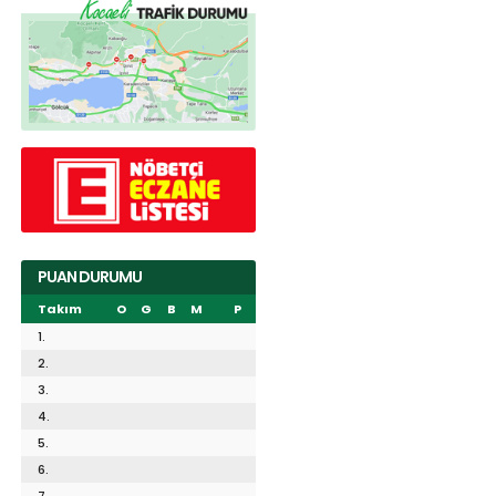
PUAN DURUMU
Takım
O
G
B
M
P
1.
2.
3.
4.
5.
6.
7.