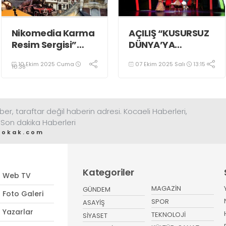
Nikomedia Karma
AÇILIŞ “KUSURSUZ
Resim Sergisi”
DÜNYA’YA
Sanatseverlerle
YOLCULUK”
10 Ekim 2025 Cuma
07 Ekim 2025 Salı
13:15
Buluşuyor
10:38
ber, taraftar değil haberin adresi. Kocaeli Haberleri,
 Son dakika Haberleri
sokak.com
Kategoriler
Web TV
MAGAZİN
GÜNDEM
Foto Galeri
SPOR
ASAYİŞ
Yazarlar
TEKNOLOJİ
SİYASET