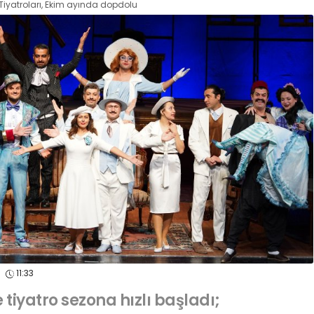
Tiyatroları, Ekim ayında dopdolu
5
11:33
 tiyatro sezona hızlı başladı;