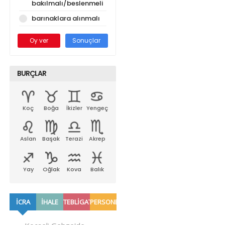
bakılmalı/beslenmeli
barınaklara alınmalı
Oy ver
Sonuçlar
BURÇLAR
Koç
Boğa
İkizler
Yengeç
Aslan
Başak
Terazi
Akrep
Yay
Oğlak
Kova
Balık