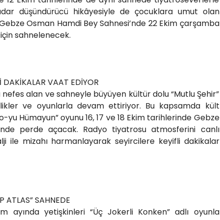
kadar düşündürücü hikâyesiyle de çocuklara umut olan
”, Gebze Osman Hamdi Bey Sahnesi’nde 22 Ekim çarşamba
 için sahnelenecek.
İ DAKİKALAR VAAT EDİYOR
a nefes alan ve sahneyle büyüyen kültür dolu “Mutlu Şehir”
likler ve oyunlarla devam ettiriyor. Bu kapsamda kült
yo-yu Hümayun” oyunu 16, 17 ve 18 Ekim tarihlerinde Gebze
de perde açacak. Radyo tiyatrosu atmosferini canlı
ji ile mizahı harmanlayarak seyircilere keyifli dakikalar
ÖP ATLAS” SAHNEDE
kim ayında yetişkinleri “Üç Jokerli Konken” adlı oyunla