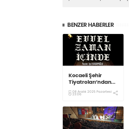
BENZER HABERLER
Kocaeli Şehir
Tiyatroları’ndan
iki özel oyun
08 Aralık 2025 Pazartesi
23:06