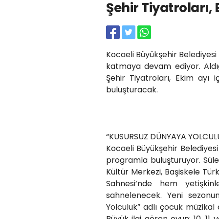
Şehir Tiyatroları
Kocaeli Büyükşehir Belediyesi 
katmaya devam ediyor. Aldığı
Şehir Tiyatroları, Ekim ayı i
buluşturacak.
“KUSURSUZ DÜNYAYA YOLCULU
Kocaeli Büyükşehir Belediyesi
programla buluşturuyor. Sü
Kültür Merkezi, Başiskele Tür
Sahnesi’nde hem yetişkin
sahnelenecek. Yeni sezon
Yolculuk” adlı çocuk müzikal
Büyük ilgi gören oyun; 10, 11