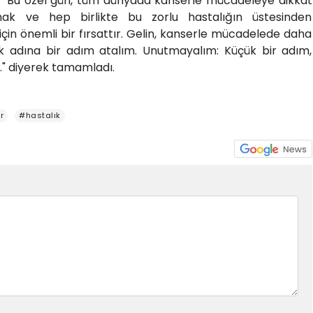
ı, "Bu özel gün, tüm dünyada kanserle mücadeleye dikkat
rmak ve hep birlikte bu zorlu hastalığın üstesinden
için önemli bir fırsattır. Gelin, kanserle mücadelede daha
mak adına bir adım atalım. Unutmayalım: Küçük bir adım,
r." diyerek tamamladı.
r
#hastalık