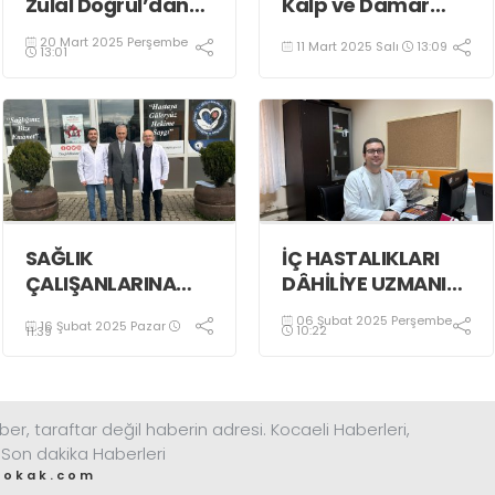
Zulal Doğrul’dan
Kalp ve Damar
Önemli Bilgiler
Hastalarına
20 Mart 2025 Perşembe
11 Mart 2025 Salı
13:09
Öneriler
13:01
SAĞLIK
İÇ HASTALIKLARI
ÇALIŞANLARINA
DÂHİLİYE UZMANI
MUAYENE ÖNCELİĞİ
GÖREVE BAŞLADI
06 Şubat 2025 Perşembe
16 Şubat 2025 Pazar
ZARURETTİR
10:22
11:39
ber, taraftar değil haberin adresi. Kocaeli Haberleri,
 Son dakika Haberleri
sokak.com