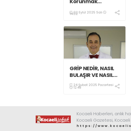
Korunmak
Mümkün”
02 Eylül 2025 Salı
14:02
GRİP NEDİR, NASIL
BULAŞIR VE NASIL
KORUNABİLİRİZ?
24 Şubat 2025 Pazartesi
12:48
Kocaeli Haberleri, anlık ha
Kocaeli Gazetesi, Kocaeli
https://www.kocaeli