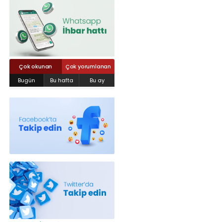
Röportajlar
Yahya Kaptan Mahallesi Akkavaklar
Caddesi No:17/4 İzmit-KOCAELİ
kocaelisokak@gmail.com
Çok okunan
Çok yorumlanan
Bugün
Bu hafta
Bu ay