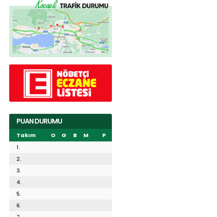
PUAN DURUMU
Takım
O
G
B
M
P
1.
2.
3.
4.
5.
6.
7.