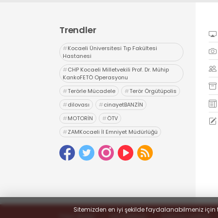
Trendler
#
Kocaeli Üniversitesi Tıp Fakültesi
Hastanesi
#
CHP Kocaeli Milletvekili Prof. Dr. Mühip
KankoFETÖ Operasyonu
#
Terörle Mücadele
#
Terör Örgütüpolis
#
dilovası
#
cinayetBANZİN
#
MOTORİN
#
ÖTV
#
ZAMKocaeli İl Emniyet Müdürlüğü
#
Uyuşturucu
#
uyarıcı madde ticareti
#
hapis
Sitemizden en iyi şekilde faydalanabilmeniz için 
Yayın İlkeleri
Veri Politikası
Kullanım Şartları