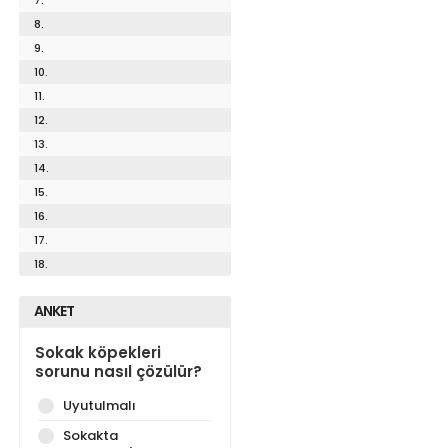
8.
9.
10.
11.
12.
13.
14.
15.
16.
17.
18.
ANKET
Sokak köpekleri
sorunu nasıl çözülür?
Uyutulmalı
Sokakta