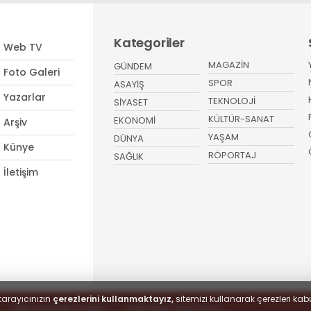
Kategoriler
Web TV
MAGAZİN
GÜNDEM
Foto Galeri
SPOR
ASAYİŞ
Yazarlar
TEKNOLOJİ
SİYASET
KÜLTÜR-SANAT
EKONOMİ
Arşiv
YAŞAM
DÜNYA
Künye
RÖPORTAJ
SAĞLIK
İletişim
tarayıcınızın
çerezlerini kullanmaktayız,
sitemizi kullanarak çerezleri kabu
KVKK Aydınlatma Metni
KVKK Bilgi Talep Formu