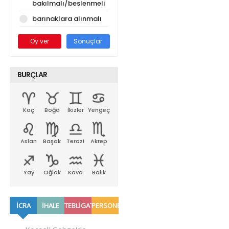
bakılmalı/beslenmeli
barınaklara alınmalı
Oy ver
Sonuçlar
BURÇLAR
Koç
Boğa
İkizler
Yengeç
Aslan
Başak
Terazi
Akrep
Yay
Oğlak
Kova
Balık