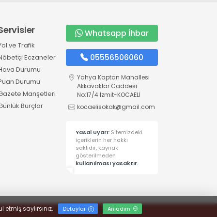
Servisler
Whatsapp İhbar
Yol ve Trafik
05556506060
Nöbetçi Eczaneler
Hava Durumu
Yahya Kaptan Mahallesi
Puan Durumu
Akkavaklar Caddesi
Gazete Manşetleri
No:17/4 İzmit-KOCAELİ
Günlük Burçlar
kocaelisokak@gmail.com
Yasal Uyarı:
Sitemizdeki
içeriklerin her hakkı
saklıdır, kaynak
gösterilmeden
kullanılması yasaktır.
l etmiş saylırsınız.
Detaylar
Anladım