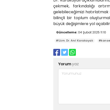
Dr. Karakayalı açıklamaların
çekmek, farkındalığı artı
gelebileceğimizi hatırlatmak 
bilinçli bir toplum oluştur
büyük değişimlere yol açabili
Güncelleme:
04 Şubat 2025 11:10
#Uzm. Dr. Anıl Karakayalı
#kanse
Yorum
yaz