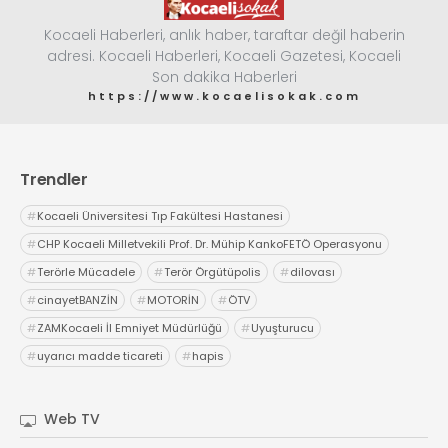
Kocaeli Haberleri, anlık haber, taraftar değil haberin
adresi. Kocaeli Haberleri, Kocaeli Gazetesi, Kocaeli
Son dakika Haberleri
https://www.kocaelisokak.com
Trendler
#
Kocaeli Üniversitesi Tıp Fakültesi Hastanesi
#
CHP Kocaeli Milletvekili Prof. Dr. Mühip KankoFETÖ Operasyonu
#
Terörle Mücadele
#
Terör Örgütüpolis
#
dilovası
#
cinayetBANZİN
#
MOTORİN
#
ÖTV
#
ZAMKocaeli İl Emniyet Müdürlüğü
#
Uyuşturucu
#
uyarıcı madde ticareti
#
hapis
Web TV