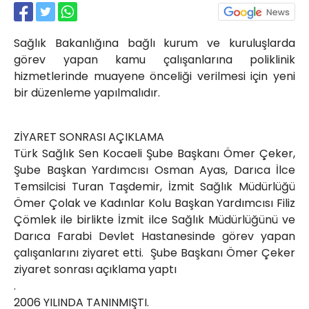
Röportajlar
Yahya Kaptan Mahallesi
Sağlık Bakanlığına bağlı kurum ve kuruluşlarda
Akkavaklar Caddesi No:17/4 İzmit-
KOCAELİ
görev yapan kamu çalışanlarına poliklinik
hizmetlerinde muayene önceliği verilmesi için yeni
kocaelisokak@gmail.com
bir düzenleme yapılmalıdır.
ZİYARET SONRASI AÇIKLAMA
Türk Sağlık Sen Kocaeli Şube Başkanı Ömer Çeker,
Şube Başkan Yardımcısı Osman Ayas, Darıca İlce
Temsilcisi Turan Taşdemir, İzmit Sağlık Müdürlüğü
Ömer Çolak ve Kadınlar Kolu Başkan Yardımcısı Filiz
Çömlek ile birlikte İzmit ilce Sağlık Müdürlüğünü ve
Darıca Farabi Devlet Hastanesinde görev yapan
çalışanlarını ziyaret etti. Şube Başkanı Ömer Çeker
ziyaret sonrası açıklama yaptı
.
2006 YILINDA TANINMIŞTI.