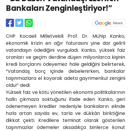
Röportajlar
Bankaları Zenginleştiriyor!”
Yahya Kaptan Mahallesi
Akkavaklar Caddesi No:17/4 İzmit-
KOCAELİ
kocaelisokak@gmail.com
CHP Kocaeli Milletvekili Prof. Dr. Mühip Kanko,
ekonomik krizin en ağır faturasını yine dar gelirli
vatandaşın ödediğini vurguladı. Kanko, yüksek faiz
oranları ve geçim derdine düşen milyonlarca kişinin
kredi borçlarını ödeyemez hale geldiğini belirterek,
“Vatandaş borç içinde debelenirken, bankalar
taşınmazlara el koyarak adeta gayrimenkul zengini
oldu!” dedi.
Yüksek faiz ve kötü yönetilen ekonomi politikalarının
halkı çıkmaza soktuğunu ifade eden Kanko, geri
ödenemeyen krediler nedeniyle bankaların elinde
hızla artan sayıda ev, tarla ve dükkân biriktiğine
dikkat çekti. Kredilere teminat olarak gösterilen
taşınmazlar ödemeler aksadıkça binlerce konut