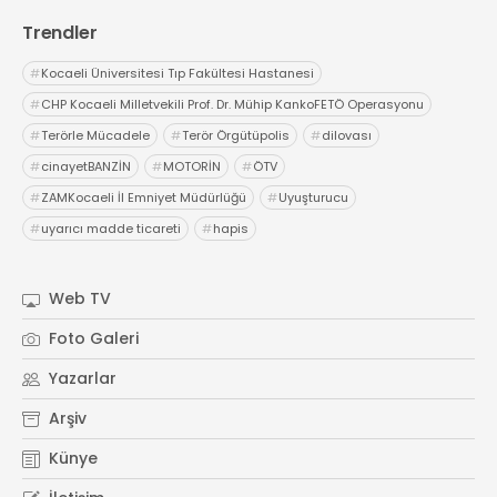
Trendler
#
Kocaeli Üniversitesi Tıp Fakültesi Hastanesi
#
CHP Kocaeli Milletvekili Prof. Dr. Mühip KankoFETÖ Operasyonu
#
Terörle Mücadele
#
Terör Örgütüpolis
#
dilovası
#
cinayetBANZİN
#
MOTORİN
#
ÖTV
#
ZAMKocaeli İl Emniyet Müdürlüğü
#
Uyuşturucu
#
uyarıcı madde ticareti
#
hapis
Web TV
Foto Galeri
Yazarlar
Arşiv
Künye