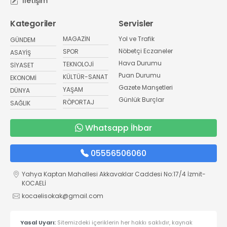
İletişim
Kategoriler
Servisler
MAGAZİN
Yol ve Trafik
GÜNDEM
Nöbetçi Eczaneler
SPOR
ASAYİŞ
Hava Durumu
TEKNOLOJİ
SİYASET
Puan Durumu
KÜLTÜR-SANAT
EKONOMİ
Gazete Manşetleri
YAŞAM
DÜNYA
Günlük Burçlar
RÖPORTAJ
SAĞLIK
Whatsapp İhbar
05556506060
Yahya Kaptan Mahallesi Akkavaklar Caddesi No:17/4 İzmit-
KOCAELİ
kocaelisokak@gmail.com
Yasal Uyarı:
Sitemizdeki içeriklerin her hakkı saklıdır, kaynak