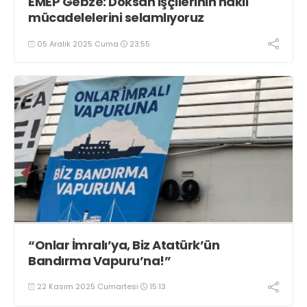
EMEP Gebze: Döksan işçilerinin haklı
mücadelelerini selamlıyoruz
05 Aralık 2025 Cuma
23:55
“Onlar İmralı’ya, Biz Atatürk’ün
Bandırma Vapuru’na!”
22 Kasım 2025 Cumartesi
15:13