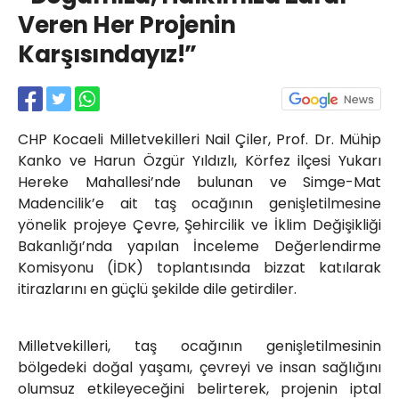
Röportajlar
Veren Her Projenin
Yahya Kaptan Mahallesi
Karşısındayız!”
Akkavaklar Caddesi No:17/4 İzmit-
KOCAELİ
kocaelisokak@gmail.com
CHP Kocaeli Milletvekilleri Nail Çiler, Prof. Dr. Mühip
Kanko ve Harun Özgür Yıldızlı, Körfez ilçesi Yukarı
Hereke Mahallesi’nde bulunan ve Simge-Mat
Madencilik’e ait taş ocağının genişletilmesine
yönelik projeye Çevre, Şehircilik ve İklim Değişikliği
Bakanlığı’nda yapılan İnceleme Değerlendirme
Komisyonu (İDK) toplantısında bizzat katılarak
itirazlarını en güçlü şekilde dile getirdiler.
Milletvekilleri, taş ocağının genişletilmesinin
bölgedeki doğal yaşamı, çevreyi ve insan sağlığını
olumsuz etkileyeceğini belirterek, projenin iptal