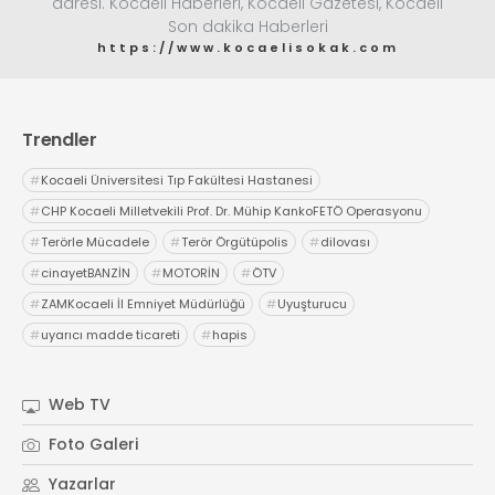
adresi. Kocaeli Haberleri, Kocaeli Gazetesi, Kocaeli
Son dakika Haberleri
https://www.kocaelisokak.com
Trendler
#
Kocaeli Üniversitesi Tıp Fakültesi Hastanesi
#
CHP Kocaeli Milletvekili Prof. Dr. Mühip KankoFETÖ Operasyonu
#
Terörle Mücadele
#
Terör Örgütüpolis
#
dilovası
#
cinayetBANZİN
#
MOTORİN
#
ÖTV
#
ZAMKocaeli İl Emniyet Müdürlüğü
#
Uyuşturucu
#
uyarıcı madde ticareti
#
hapis
Web TV
Foto Galeri
Yazarlar