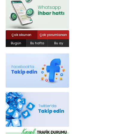
Röportajlar
Yahya Kaptan Mahallesi Akkavaklar
Caddesi No:17/4 İzmit-KOCAELİ
kocaelisokak@gmail.com
Çok okunan
Çok yorumlanan
Bugün
Bu hafta
Bu ay