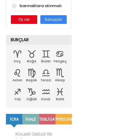
barınaklara alınmalı
Oy ver
Sonuçlar
BURÇLAR
Koç
Boğa
İkizler
Yengeç
Aslan
Başak
Terazi
Akrep
Yay
Oğlak
Kova
Balık