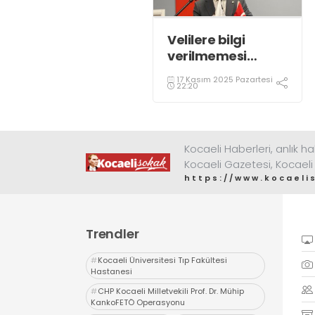
Velilere bilgi
verilmemesi
kararı kim
17 Kasım 2025 Pazartesi
tarafından alındı?
22:20
Kocaeli Haberleri, anlık ha
Kocaeli Gazetesi, Kocaeli
https://www.kocaeli
Trendler
#
Kocaeli Üniversitesi Tıp Fakültesi
Hastanesi
#
CHP Kocaeli Milletvekili Prof. Dr. Mühip
KankoFETÖ Operasyonu