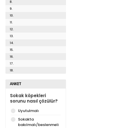
8.
9.
10.
11.
12.
13.
14.
15.
16.
17.
18.
ANKET
Sokak köpekleri
sorunu nasıl çözülür?
Uyutulmalı
Sokakta
bakılmalı/beslenmeli