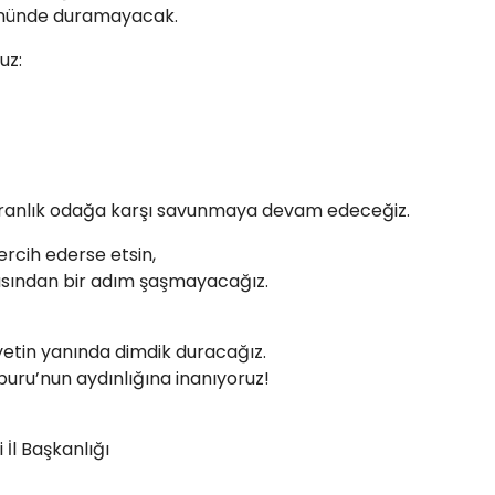
n önünde duramayacak.
uz:
 karanlık odağa karşı savunmaya devam edeceğiz.
rcih ederse etsin,
tasından bir adım şaşmayacağız.
yetin yanında dimdik duracağız.
uru’nun aydınlığına inanıyoruz!
i İl Başkanlığı