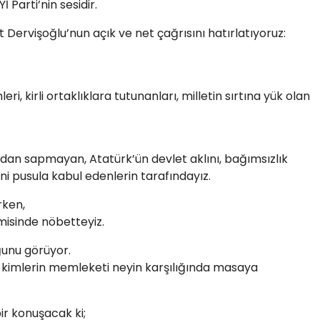
İ Parti’nin sesidir.
Dervişoğlu’nun açık ve net çağrısını hatırlatıyoruz:
ri, kirli ortaklıklara tutunanları, milletin sırtına yük olan
an sapmayan, Atatürk’ün devlet aklını, bağımsızlık
ini pusula kabul edenlerin tarafındayız.
rken,
misinde nöbetteyiz.
ğunu görüyor.
, kimlerin memleketi neyin karşılığında masaya
ir konuşacak ki;