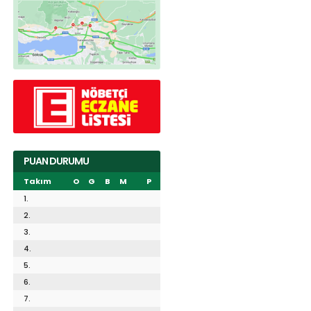
PUAN DURUMU
Takım
O
G
B
M
P
1.
2.
3.
4.
5.
6.
7.