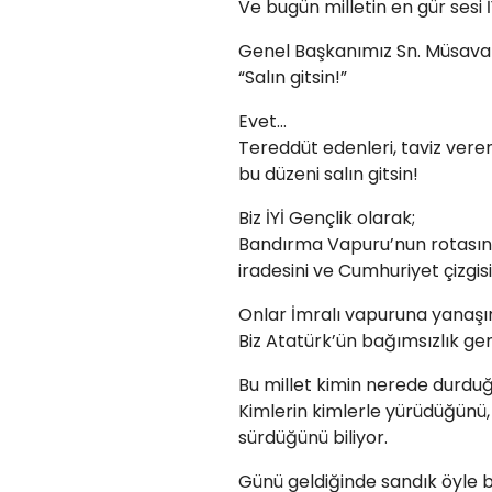
Ve bugün milletin en gür sesi İY
Genel Başkanımız Sn. Müsavat 
“Salın gitsin!”
Evet…
Tereddüt edenleri, taviz verenle
bu düzeni salın gitsin!
Biz İYİ Gençlik olarak;
Bandırma Vapuru’nun rotasınd
iradesini ve Cumhuriyet çizgis
Onlar İmralı vapuruna yanaşı
Biz Atatürk’ün bağımsızlık ge
Bu millet kimin nerede durdu
Kimlerin kimlerle yürüdüğünü
sürdüğünü biliyor.
Günü geldiğinde sandık öyle b