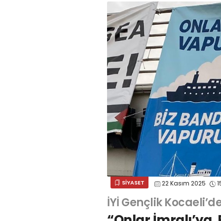
SİYASET
22 Kasım 2025
1
İYİ Gençlik Kocaeli’d
“Onlar İmralı’ya,