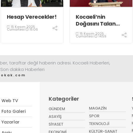
Hesap Verecekler!
Kocaeli’nin
Doğasını Talan
15 Kasım 2025
Ettirmeyeceğiz! Bu
Cumartesi
15:06
15 Kasım 2025
Bakanlık Çevreyi
Cumartesi
14:59
Değil Rantı
Koruyor!
ber, taraftar değil haberin adresi. Kocaeli Haberleri,
 Son dakika Haberleri
sokak.com
Kategoriler
Web TV
MAGAZİN
GÜNDEM
Foto Galeri
SPOR
ASAYİŞ
Yazarlar
TEKNOLOJİ
SİYASET
KÜLTÜR-SANAT
EKONOMİ
Arşiv