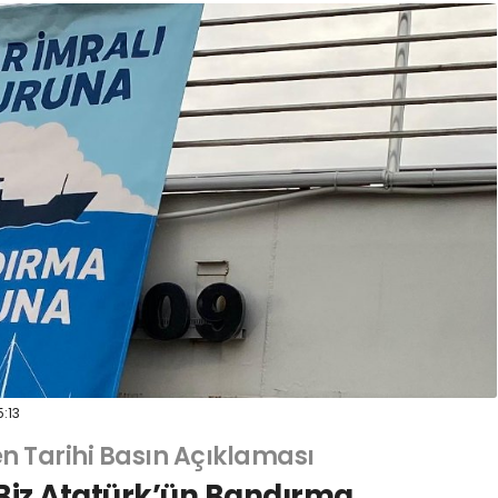
5:13
en Tarihi Basın Açıklaması
 Biz Atatürk’ün Bandırma