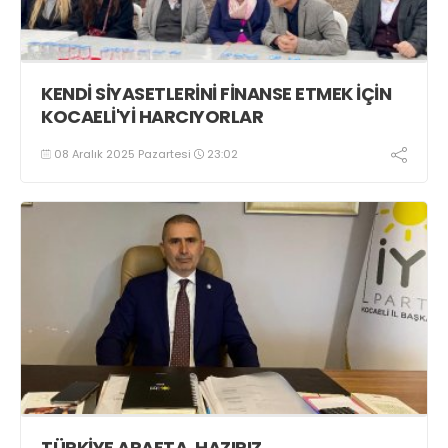
KENDİ SİYASETLERİNİ FİNANSE ETMEK İÇİN
KOCAELİ'Yİ HARCIYORLAR
08 Aralık 2025 Pazartesi
23:02
TÜRKİYE ARAFTA, HAZIRIZ...