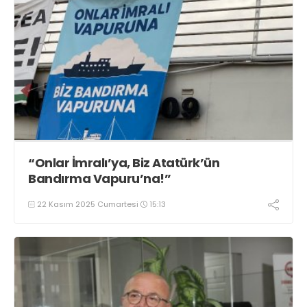
“Onlar İmralı’ya, Biz Atatürk’ün
Bandırma Vapuru’na!”
22 Kasım 2025 Cumartesi
15:13