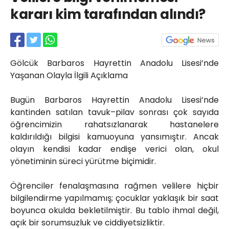
Röportajlar
kararı kim tarafından alındı?
Yahya Kaptan Mahallesi
Akkavaklar Caddesi No:17/4 İzmit-
KOCAELİ
kocaelisokak@gmail.com
Gölcük Barbaros Hayrettin Anadolu Lisesi’nde
Yaşanan Olayla İlgili Açıklama
Bugün Barbaros Hayrettin Anadolu Lisesi’nde
kantinden satılan tavuk–pilav sonrası çok sayıda
öğrencimizin rahatsızlanarak hastanelere
kaldırıldığı bilgisi kamuoyuna yansımıştır. Ancak
olayın kendisi kadar endişe verici olan, okul
yönetiminin süreci yürütme biçimidir.
Öğrenciler fenalaşmasına rağmen velilere hiçbir
bilgilendirme yapılmamış; çocuklar yaklaşık bir saat
boyunca okulda bekletilmiştir. Bu tablo ihmal değil,
açık bir sorumsuzluk ve ciddiyetsizliktir.