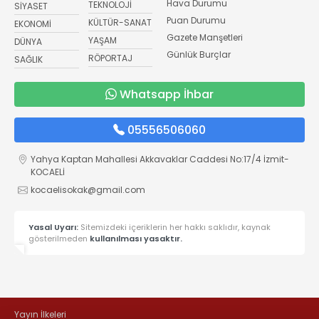
Hava Durumu
TEKNOLOJİ
SİYASET
Puan Durumu
KÜLTÜR-SANAT
EKONOMİ
Gazete Manşetleri
YAŞAM
DÜNYA
Günlük Burçlar
RÖPORTAJ
SAĞLIK
Whatsapp İhbar
05556506060
Yahya Kaptan Mahallesi Akkavaklar Caddesi No:17/4 İzmit-
KOCAELİ
kocaelisokak@gmail.com
Yasal Uyarı:
Sitemizdeki içeriklerin her hakkı saklıdır, kaynak
gösterilmeden
kullanılması yasaktır.
Yayın İlkeleri