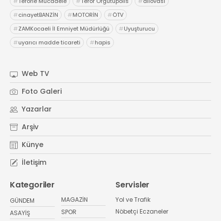
#
Terörle Mücadele
#
Terör Örgütüpolis
#
dilovası
#
cinayetBANZİN
#
MOTORİN
#
ÖTV
#
ZAMKocaeli İl Emniyet Müdürlüğü
#
Uyuşturucu
#
uyarıcı madde ticareti
#
hapis
Web TV
Foto Galeri
Yazarlar
Arşiv
Künye
İletişim
Kategoriler
Servisler
MAGAZİN
Yol ve Trafik
GÜNDEM
Nöbetçi Eczaneler
SPOR
ASAYİŞ