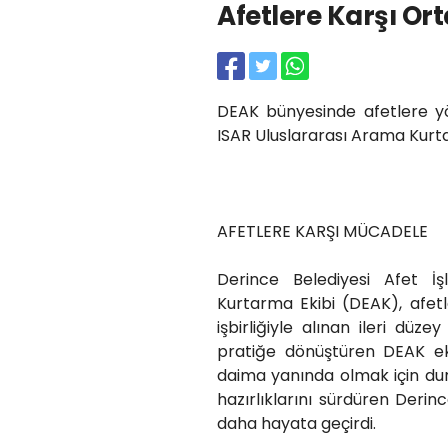
Afetlere Karşı Or
DEAK bünyesinde afetlere yön
ISAR Uluslararası Arama Kurt
AFETLERE KARŞI MÜCADELE
Derince Belediyesi Afet İ
Kurtarma Ekibi (DEAK), afet
işbirliğiyle alınan ileri düz
pratiğe dönüştüren DEAK eki
daima yanında olmak için du
hazırlıklarını sürdüren Derinc
daha hayata geçirdi.