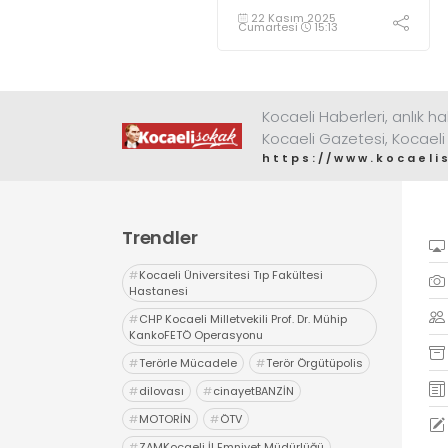
Bandırma
22 Kasım 2025
Vapuru’na!”
Cumartesi
15:13
Kocaeli Haberleri, anlık ha
Kocaeli Gazetesi, Kocaeli
https://www.kocaeli
Trendler
#
Kocaeli Üniversitesi Tıp Fakültesi
Hastanesi
#
CHP Kocaeli Milletvekili Prof. Dr. Mühip
KankoFETÖ Operasyonu
#
Terörle Mücadele
#
Terör Örgütüpolis
#
dilovası
#
cinayetBANZİN
#
MOTORİN
#
ÖTV
#
ZAMKocaeli İl Emniyet Müdürlüğü