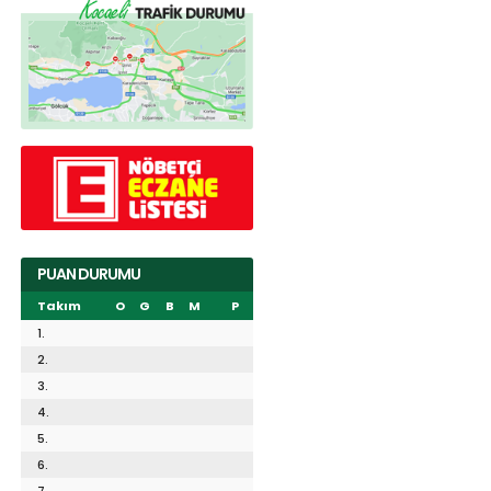
PUAN DURUMU
Takım
O
G
B
M
P
1.
2.
3.
4.
5.
6.
7.