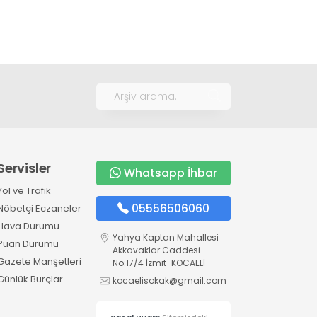
Servisler
Whatsapp İhbar
Yol ve Trafik
05556506060
Nöbetçi Eczaneler
Hava Durumu
Yahya Kaptan Mahallesi
Puan Durumu
Akkavaklar Caddesi
Gazete Manşetleri
No:17/4 İzmit-KOCAELİ
Günlük Burçlar
kocaelisokak@gmail.com