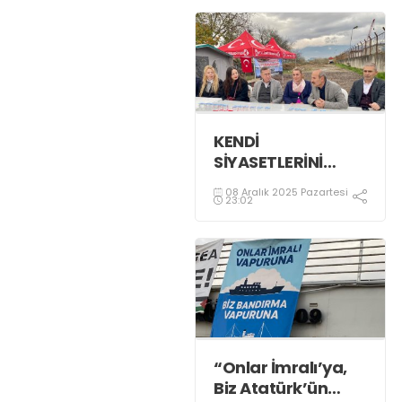
KENDİ
SİYASETLERİNİ
FİNANSE ETMEK
08 Aralık 2025 Pazartesi
İÇİN KOCAELİ'Yİ
23:02
HARCIYORLAR
“Onlar İmralı’ya,
Biz Atatürk’ün