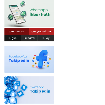
Röportajlar
Yahya Kaptan Mahallesi Akkavaklar
Caddesi No:17/4 İzmit-KOCAELİ
kocaelisokak@gmail.com
Çok okunan
Çok yorumlanan
Bugün
Bu hafta
Bu ay