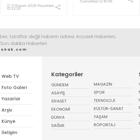
kararı kim
Cumartesi
15:06
17 Kasım 2025 Pazartesi
tarafından alındı?
22:20
ber, taraftar değil haberin adresi. Kocaeli Haberleri,
 Son dakika Haberleri
sokak.com
Kategoriler
Web TV
MAGAZİN
GÜNDEM
Foto Galeri
SPOR
ASAYİŞ
Yazarlar
TEKNOLOJİ
SİYASET
KÜLTÜR-SANAT
EKONOMİ
Arşiv
YAŞAM
DÜNYA
Künye
RÖPORTAJ
SAĞLIK
İletişim