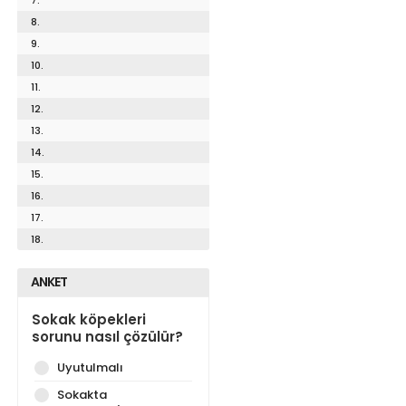
8.
9.
10.
11.
12.
13.
14.
15.
16.
17.
18.
ANKET
Sokak köpekleri
sorunu nasıl çözülür?
Uyutulmalı
Sokakta