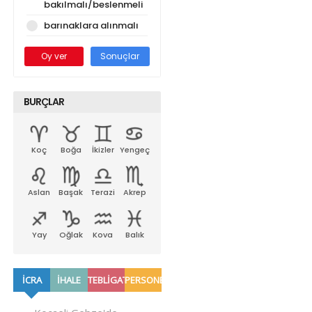
bakılmalı/beslenmeli
barınaklara alınmalı
Oy ver
Sonuçlar
BURÇLAR
Koç
Boğa
İkizler
Yengeç
Aslan
Başak
Terazi
Akrep
Yay
Oğlak
Kova
Balık