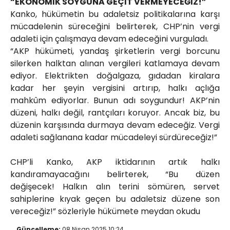
“EKONOMİK SOYGUNA GEÇİT VERMEYECEĞİZ!”
Kanko, hükümetin bu adaletsiz politikalarına karşı
mücadelenin süreceğini belirterek, CHP’nin vergi
adaleti için çalışmaya devam edeceğini vurguladı.
“AKP hükümeti, yandaş şirketlerin vergi borcunu
silerken halktan alınan vergileri katlamaya devam
ediyor. Elektrikten doğalgaza, gıdadan kiralara
kadar her şeyin vergisini artırıp, halkı açlığa
mahkûm ediyorlar. Bunun adı soygundur! AKP’nin
düzeni, halkı değil, rantçıları koruyor. Ancak biz, bu
düzenin karşısında durmaya devam edeceğiz. Vergi
adaleti sağlanana kadar mücadeleyi sürdüreceğiz!”
CHP’li Kanko, AKP iktidarının artık halkı
kandıramayacağını belirterek, “Bu düzen
değişecek! Halkın alın terini sömüren, servet
sahiplerine kıyak geçen bu adaletsiz düzene son
vereceğiz!” sözleriyle hükümete meydan okudu
Güncelleme:
08 Nisan 2025 10:24