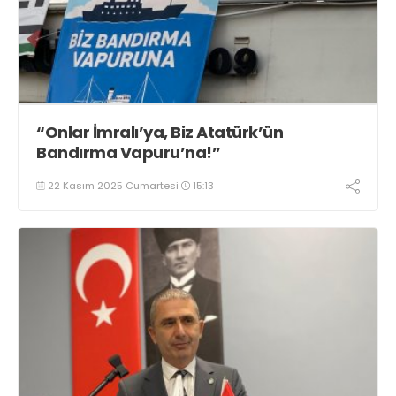
“Onlar İmralı’ya, Biz Atatürk’ün
Bandırma Vapuru’na!”
22 Kasım 2025 Cumartesi
15:13