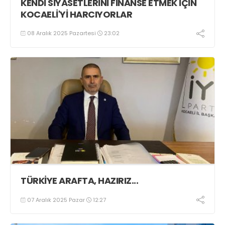
KENDİ SİYASETLERİNİ FİNANSE ETMEK İÇİN
KOCAELİ'Yİ HARCIYORLAR
08 Aralık 2025 Pazartesi
23:02
TÜRKİYE ARAFTA, HAZIRIZ...
07 Aralık 2025 Pazar
12:27