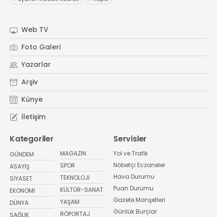
Web TV
Foto Galeri
Yazarlar
Arşiv
Künye
İletişim
Kategoriler
Servisler
MAGAZİN
Yol ve Trafik
GÜNDEM
Nöbetçi Eczaneler
SPOR
ASAYİŞ
Hava Durumu
TEKNOLOJİ
SİYASET
Puan Durumu
KÜLTÜR-SANAT
EKONOMİ
Gazete Manşetleri
YAŞAM
DÜNYA
Günlük Burçlar
RÖPORTAJ
SAĞLIK