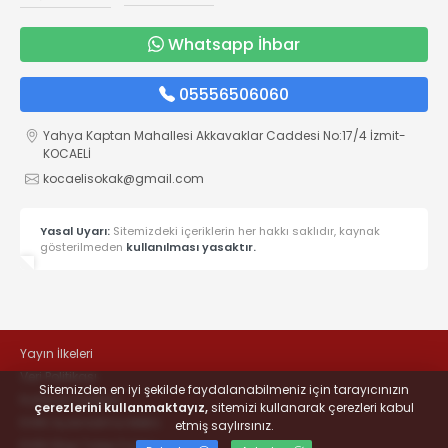
Whatsapp İhbar
05556506060
Yahya Kaptan Mahallesi Akkavaklar Caddesi No:17/4 İzmit-
KOCAELİ
kocaelisokak@gmail.com
Yasal Uyarı:
Sitemizdeki içeriklerin her hakkı saklıdır, kaynak
gösterilmeden
kullanılması yasaktır.
Yayın İlkeleri
Veri Politikası
Sitemizden en iyi şekilde faydalanabilmeniz için tarayıcınızın
Kullanım Şartları
çerezlerini kullanmaktayız,
sitemizi kullanarak çerezleri kabul
KVKK Aydınlatma Metni
etmiş saylırsınız.
KVKK Bilgi Talep Formu