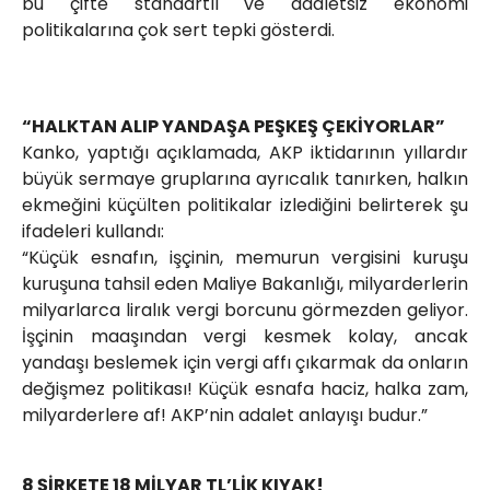
bu çifte standartlı ve adaletsiz ekonomi
politikalarına çok sert tepki gösterdi.
“HALKTAN ALIP YANDAŞA PEŞKEŞ ÇEKİYORLAR”
Kanko, yaptığı açıklamada, AKP iktidarının yıllardır
büyük sermaye gruplarına ayrıcalık tanırken, halkın
ekmeğini küçülten politikalar izlediğini belirterek şu
ifadeleri kullandı:
“Küçük esnafın, işçinin, memurun vergisini kuruşu
kuruşuna tahsil eden Maliye Bakanlığı, milyarderlerin
milyarlarca liralık vergi borcunu görmezden geliyor.
İşçinin maaşından vergi kesmek kolay, ancak
yandaşı beslemek için vergi affı çıkarmak da onların
değişmez politikası! Küçük esnafa haciz, halka zam,
milyarderlere af! AKP’nin adalet anlayışı budur.”
8 ŞİRKETE 18 MİLYAR TL’LİK KIYAK!