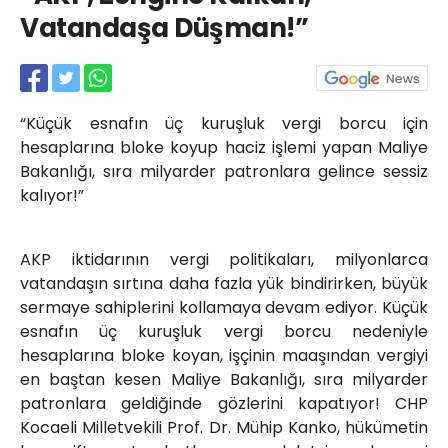
Röportajlar
Vatandaşa Düşman!”
Yahya Kaptan Mahallesi
Akkavaklar Caddesi No:17/4 İzmit-
KOCAELİ
kocaelisokak@gmail.com
“Küçük esnafın üç kuruşluk vergi borcu için
hesaplarına bloke koyup haciz işlemi yapan Maliye
Bakanlığı, sıra milyarder patronlara gelince sessiz
kalıyor!”
AKP iktidarının vergi politikaları, milyonlarca
vatandaşın sırtına daha fazla yük bindirirken, büyük
sermaye sahiplerini kollamaya devam ediyor. Küçük
esnafın üç kuruşluk vergi borcu nedeniyle
hesaplarına bloke koyan, işçinin maaşından vergiyi
en baştan kesen Maliye Bakanlığı, sıra milyarder
patronlara geldiğinde gözlerini kapatıyor! CHP
Kocaeli Milletvekili Prof. Dr. Mühip Kanko, hükümetin