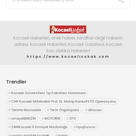
Kocaeli Haberleri, anlık haber, taraftar değil haberin
adresi. Kocaeli Haberleri, Kocaeli Gazetesi, Kocaeli
Son dakika Haberleri
https://www.kocaelisokak.com
Trendler
#
Kocaeli Üniversitesi Tıp Fakültesi Hastanesi
#
CHP Kocaeli Milletvekili Prof. Dr. Mühip KankoFETÖ Operasyonu
#
Terörle Mücadele
#
Terör Örgütüpolis
#
dilovası
#
cinayetBANZİN
#
MOTORİN
#
ÖTV
#
ZAMKocaeli İl Emniyet Müdürlüğü
#
Uyuşturucu
#
uyarıcı madde ticareti
#
hapis