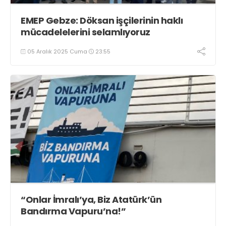
EMEP Gebze: Döksan işçilerinin haklı
mücadelelerini selamlıyoruz
05 Aralık 2025 Cuma
23:55
“Onlar İmralı’ya, Biz Atatürk’ün
Bandırma Vapuru’na!”