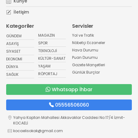
Künye
İletişim
Kategoriler
Servisler
MAGAZİN
Yol ve Trafik
GÜNDEM
Nöbetçi Eczaneler
SPOR
ASAYİŞ
Hava Durumu
TEKNOLOJİ
SİYASET
Puan Durumu
KÜLTÜR-SANAT
EKONOMİ
Gazete Manşetleri
YAŞAM
DÜNYA
Günlük Burçlar
RÖPORTAJ
SAĞLIK
Whatsapp İhbar
05556506060
Yahya Kaptan Mahallesi Akkavaklar Caddesi No:17/4 İzmit-
KOCAELİ
kocaelisokak@gmail.com