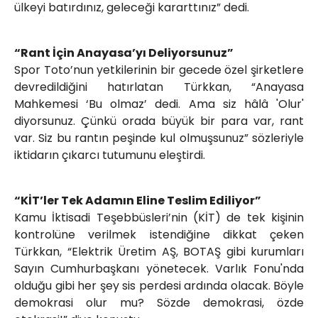
ülkeyi batırdınız, geleceği kararttınız” dedi.
“Rant İçin Anayasa’yı Deliyorsunuz”
Spor Toto’nun yetkilerinin bir gecede özel şirketlere
devredildiğini hatırlatan Türkkan, “Anayasa
Mahkemesi ‘Bu olmaz’ dedi. Ama siz hâlâ 'Olur'
diyorsunuz. Çünkü orada büyük bir para var, rant
var. Siz bu rantın peşinde kul olmuşsunuz” sözleriyle
iktidarın çıkarcı tutumunu eleştirdi.
“KİT’ler Tek Adamın Eline Teslim Ediliyor”
Kamu İktisadi Teşebbüsleri’nin (KİT) de tek kişinin
kontrolüne verilmek istendiğine dikkat çeken
Türkkan, “Elektrik Üretim AŞ, BOTAŞ gibi kurumları
Sayın Cumhurbaşkanı yönetecek. Varlık Fonu'nda
olduğu gibi her şey sis perdesi ardında olacak. Böyle
demokrasi olur mu? Sözde demokrasi, özde