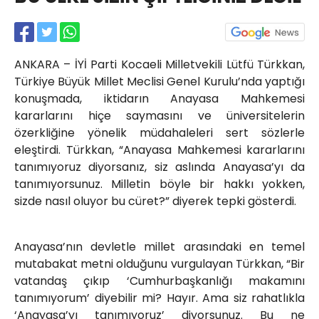
Röportajlar
Yahya Kaptan Mahallesi
Akkavaklar Caddesi No:17/4 İzmit-
KOCAELİ
ANKARA – İYİ Parti Kocaeli Milletvekili Lütfü Türkkan,
Türkiye Büyük Millet Meclisi Genel Kurulu’nda yaptığı
kocaelisokak@gmail.com
konuşmada, iktidarın Anayasa Mahkemesi
kararlarını hiçe saymasını ve üniversitelerin
özerkliğine yönelik müdahaleleri sert sözlerle
eleştirdi. Türkkan, “Anayasa Mahkemesi kararlarını
tanımıyoruz diyorsanız, siz aslında Anayasa’yı da
tanımıyorsunuz. Milletin böyle bir hakkı yokken,
sizde nasıl oluyor bu cüret?” diyerek tepki gösterdi.
Anayasa’nın devletle millet arasındaki en temel
mutabakat metni olduğunu vurgulayan Türkkan, “Bir
vatandaş çıkıp ‘Cumhurbaşkanlığı makamını
tanımıyorum’ diyebilir mi? Hayır. Ama siz rahatlıkla
‘Anayasa’yı tanımıyoruz’ diyorsunuz. Bu ne