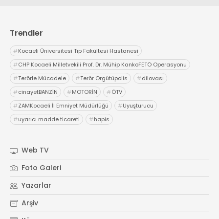
Trendler
#
Kocaeli Üniversitesi Tıp Fakültesi Hastanesi
#
CHP Kocaeli Milletvekili Prof. Dr. Mühip KankoFETÖ Operasyonu
#
Terörle Mücadele
#
Terör Örgütüpolis
#
dilovası
#
cinayetBANZİN
#
MOTORİN
#
ÖTV
#
ZAMKocaeli İl Emniyet Müdürlüğü
#
Uyuşturucu
#
uyarıcı madde ticareti
#
hapis
Web TV
Foto Galeri
Yazarlar
Arşiv