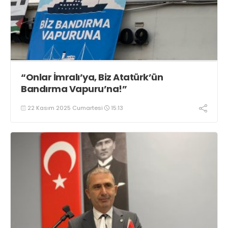
“Onlar İmralı’ya, Biz Atatürk’ün
Bandırma Vapuru’na!”
22 Kasım 2025 Cumartesi
15:13