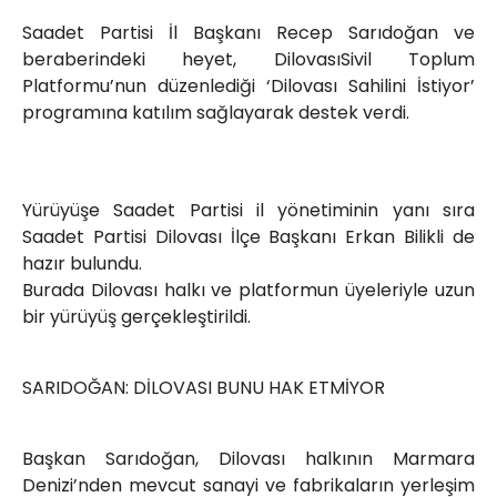
Röportajlar
Saadet Partisi İl Başkanı Recep Sarıdoğan ve
Yahya Kaptan Mahallesi
beraberindeki heyet, DilovasıSivil Toplum
Akkavaklar Caddesi No:17/4 İzmit-
Platformu’nun düzenlediği ‘Dilovası Sahilini İstiyor’
KOCAELİ
programına katılım sağlayarak destek verdi.
kocaelisokak@gmail.com
Yürüyüşe Saadet Partisi il yönetiminin yanı sıra
Saadet Partisi Dilovası İlçe Başkanı Erkan Bilikli de
hazır bulundu.
Burada Dilovası halkı ve platformun üyeleriyle uzun
bir yürüyüş gerçekleştirildi.
SARIDOĞAN: DİLOVASI BUNU HAK ETMİYOR
Başkan Sarıdoğan, Dilovası halkının Marmara
Denizi’nden mevcut sanayi ve fabrikaların yerleşim