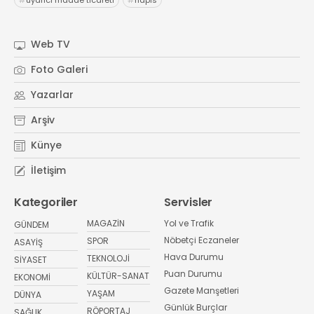
Web TV
Foto Galeri
Yazarlar
Arşiv
Künye
İletişim
Kategoriler
Servisler
MAGAZİN
Yol ve Trafik
GÜNDEM
Nöbetçi Eczaneler
SPOR
ASAYİŞ
Hava Durumu
TEKNOLOJİ
SİYASET
Puan Durumu
KÜLTÜR-SANAT
EKONOMİ
Gazete Manşetleri
YAŞAM
DÜNYA
Günlük Burçlar
RÖPORTAJ
SAĞLIK