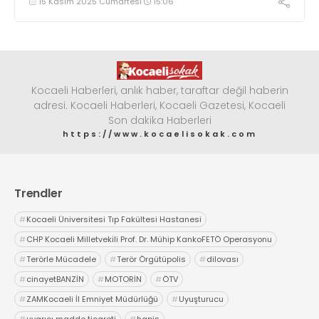
15 Kasım 2025 Cumartesi
15:06
Kocaeli Haberleri, anlık haber, taraftar değil haberin
adresi. Kocaeli Haberleri, Kocaeli Gazetesi, Kocaeli
Son dakika Haberleri
https://www.kocaelisokak.com
Trendler
#
Kocaeli Üniversitesi Tıp Fakültesi Hastanesi
#
CHP Kocaeli Milletvekili Prof. Dr. Mühip KankoFETÖ Operasyonu
#
Terörle Mücadele
#
Terör Örgütüpolis
#
dilovası
#
cinayetBANZİN
#
MOTORİN
#
ÖTV
#
ZAMKocaeli İl Emniyet Müdürlüğü
#
Uyuşturucu
#
uyarıcı madde ticareti
#
hapis