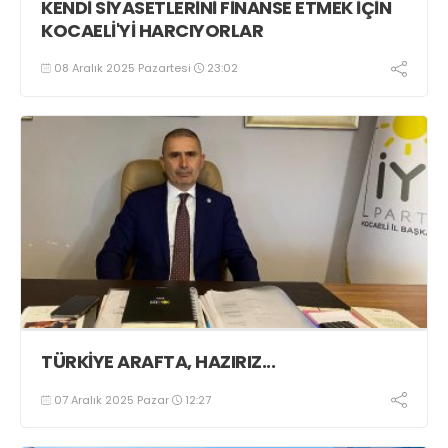
KENDİ SİYASETLERİNİ FİNANSE ETMEK İÇİN
KOCAELİ'Yİ HARCIYORLAR
08 Aralık 2025 Pazartesi
23:02
TÜRKİYE ARAFTA, HAZIRIZ...
07 Aralık 2025 Pazar
12:27