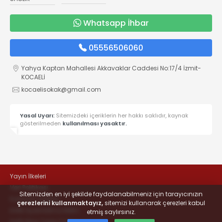
Whatsapp İhbar
05556506060
Yahya Kaptan Mahallesi Akkavaklar Caddesi No:17/4 İzmit-
KOCAELİ
kocaelisokak@gmail.com
Yasal Uyarı:
Sitemizdeki içeriklerin her hakkı saklıdır, kaynak
gösterilmeden
kullanılması yasaktır.
Yayın İlkeleri
Veri Politikası
Sitemizden en iyi şekilde faydalanabilmeniz için tarayıcınızın
Kullanım Şartları
çerezlerini kullanmaktayız,
sitemizi kullanarak çerezleri kabul
KVKK Aydınlatma Metni
etmiş saylırsınız.
KVKK Bilgi Talep Formu