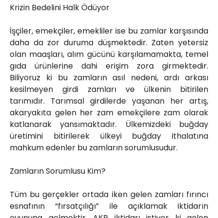
Krizin Bedelini Halk Ödüyor
İşçiler, emekçiler, emekliler ise bu zamlar karşısında
daha da zor duruma düşmektedir. Zaten yetersiz
olan maaşları, alım gücünü karşılamamakta, temel
gıda ürünlerine dahi erişim zora girmektedir.
Biliyoruz ki bu zamların asıl nedeni, ardı arkası
kesilmeyen girdi zamları ve ülkenin bitirilen
tarımıdır. Tarımsal girdilerde yaşanan her artış,
akaryakıta gelen her zam emekçilere zam olarak
katlanarak yansımaktadır. Ülkemizdeki buğday
üretimini bitirilerek ülkeyi buğday ithalatına
mahkum edenler bu zamların sorumlusudur.
Zamların Sorumlusu Kim?
Tüm bu gerçekler ortada iken gelen zamları fırıncı
esnafının “fırsatçılığı” ile açıklamak iktidarın
oyununa gelmektir. AKP iktidarı istiyor ki gelen