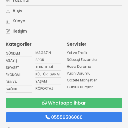
Yazarlar
Arşiv
Künye
İletişim
Kategoriler
Servisler
MAGAZİN
Yol ve Trafik
GÜNDEM
Nöbetçi Eczaneler
SPOR
ASAYİŞ
Hava Durumu
TEKNOLOJİ
SİYASET
Puan Durumu
KÜLTÜR-SANAT
EKONOMİ
Gazete Manşetleri
YAŞAM
DÜNYA
Günlük Burçlar
RÖPORTAJ
SAĞLIK
Whatsapp İhbar
05556506060