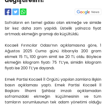
değiştirelim!
Röportajlar
Yahya Kaptan Mahallesi
Akkavaklar Caddesi No:17/4 İzmit-
KOCAELİ
Sofraların en temel gıdası olan ekmeğe ve simide
kocaelisokak@gmail.com
bir kez daha zam yapıldı. Üstelik yalnızca fiyat
artmadı; ekmeğin gramajı da küçültüldü.
Kocaeli Fırıncılar Odası’nın açıklamasına göre, 1
Ağustos 2025 Cuma günü itibarıyla 200 gram
ekmek 15 TL, 100 gram simit ise 20 TL oldu. Böylece
ekmeğin kilogram fiyatı 75 TL’ye, simidin kilogram
fiyatı ise 200 TL’ye dayandı.
Emek Partisi Kocaeli İl Örgütü yapılan zamlara ilişkin
basın açıklaması yaptı. Emek Partisi Kocaeli İl
Başkanı İlhami Şahbaz imzalı açıklamadan
soframızdaki ekmeğin küçülmesinin ve tüm
tamların sorumlusunun tek adam yönetimi olduğu