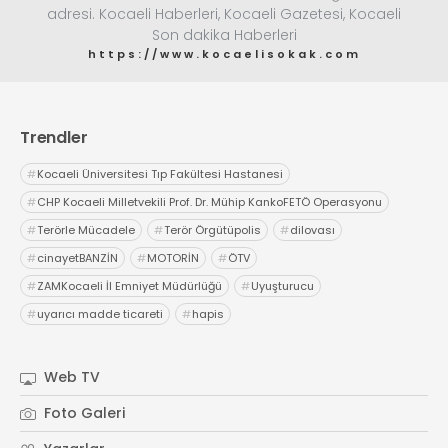
adresi. Kocaeli Haberleri, Kocaeli Gazetesi, Kocaeli
Son dakika Haberleri
https://www.kocaelisokak.com
Trendler
#
Kocaeli Üniversitesi Tıp Fakültesi Hastanesi
#
CHP Kocaeli Milletvekili Prof. Dr. Mühip KankoFETÖ Operasyonu
#
Terörle Mücadele
#
Terör Örgütüpolis
#
dilovası
#
cinayetBANZİN
#
MOTORİN
#
ÖTV
#
ZAMKocaeli İl Emniyet Müdürlüğü
#
Uyuşturucu
#
uyarıcı madde ticareti
#
hapis
Web TV
Foto Galeri