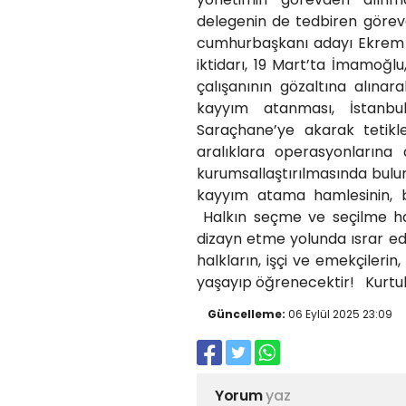
delegenin de tedbiren görevd
cumhurbaşkanı adayı Ekrem İ
iktidarı, 19 Mart’ta İmamoğlu
çalışanının gözaltına alın
kayyım atanması, İstanbul 
Saraçhane’ye akarak tetikledi
aralıklara operasyonlarına
kurumsallaştırılmasında buluna
kayyım atama hamlesinin, b
Halkın seçme ve seçilme hakk
dizayn etme yolunda ısrar e
halkların, işçi ve emekçileri
yaşayıp öğrenecektir! Kurtulu
Güncelleme:
06 Eylül 2025 23:09
Yorum
yaz