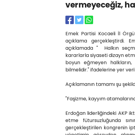
vermeyeceğiz, ha
Emek Partisi Kocaeli İl Örg
açıklama gerçekleştirdi. E
açıklamada " Halkın seçme
kararlarla siyaseti dizayn et
boyun eğmeyen halkların, 
bilmelidir." ifadelerine yer veril
Açıklamanın tamamı şu şekil
"Faşizme, kayyım atamaların
Erdoğan liderliğindeki AKP ikt
etme fütursuzluğunda sın
gerçekleştirilen kongrenin i
yönetimin görevden alınma