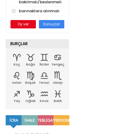
bakılmalı/beslenmeli
barınaklara alınmalı
Oy ver
Sonuçlar
BURÇLAR
Koç
Boğa
İkizler
Yengeç
Aslan
Başak
Terazi
Akrep
Yay
Oğlak
Kova
Balık