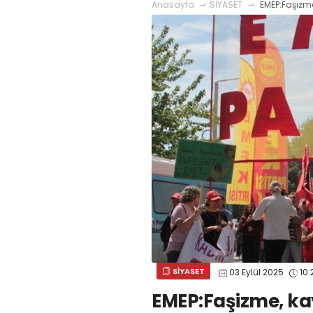
Anasayfa
SİYASET
EMEP:Faşizme
SİYASET
03 Eylül 2025
10:
EMEP:Faşizme, ka