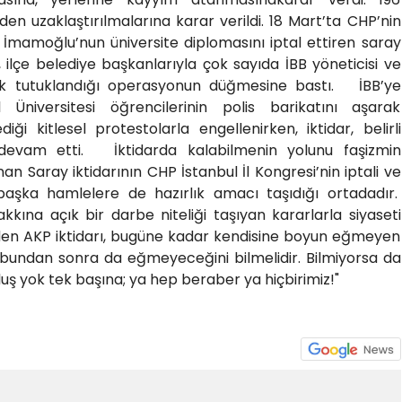
en uzaklaştırılmalarına karar verildi. 18 Mart’ta CHP’nin
mamoğlu’nun üniversite diplomasını iptal ettiren saray
, ilçe belediye başkanlarıyla çok sayıda İBB yöneticisi ve
arak tutuklandığı operasyonun düğmesine bastı. İBB’ye
Üniversitesi öğrencilerinin polis barikatını aşarak
ği kitlesel protestolarla engellenirken, iktidar, belirli
 devam etti. İktidarda kalabilmenin yolunu faşizmin
n Saray iktidarının CHP İstanbul İl Kongresi’nin iptali ve
aşka hamlelere de hazırlık amacı taşıdığı ortadadır.
ına açık bir darbe niteliği taşıyan kararlarla siyaseti
den AKP iktidarı, bugüne kadar kendisine boyun eğmeyen
n, bundan sonra da eğmeyeceğini bilmelidir. Bilmiyorsa da
ş yok tek başına; ya hep beraber ya hiçbirimiz!"