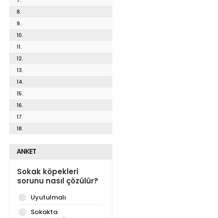
8.
9.
10.
11.
12.
13.
14.
15.
16.
17.
18.
ANKET
Sokak köpekleri
sorunu nasıl çözülür?
Uyutulmalı
Sokakta