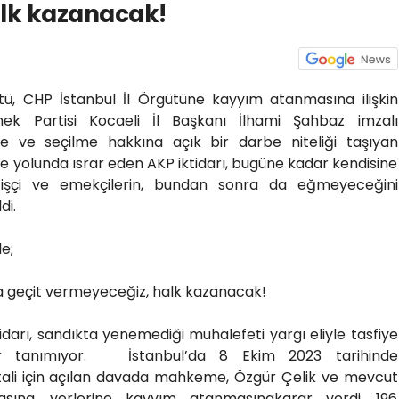
lk kazanacak!
ütü, CHP İstanbul İl Örgütüne kayyım atanmasına ilişkin
mek Partisi Kocaeli İl Başkanı İlhami Şahbaz imzalı
 ve seçilme hakkına açık bir darbe niteliği taşıyan
me yolunda ısrar eden AKP iktidarı, bugüne kadar kendisine
işçi ve emekçilerin, bundan sonra da eğmeyeceğini
di.
de;
a geçit vermeyeceğiz, halk kazanacak!
idarı, sandıkta yenemediği muhalefeti yargı eliyle tasfiye
ır tanımıyor. İstanbul’da 8 Ekim 2023 tarihinde
ptali için açılan davada mahkeme, Özgür Çelik ve mevcut
sına, yerlerine kayyım atanmasınakarar verdi. 196