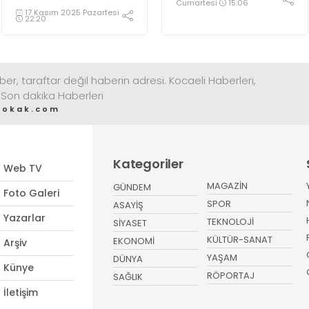
kararı kim
Cumartesi
15:06
17 Kasım 2025 Pazartesi
tarafından alındı?
22:20
ber, taraftar değil haberin adresi. Kocaeli Haberleri,
 Son dakika Haberleri
sokak.com
Kategoriler
Web TV
MAGAZİN
GÜNDEM
Foto Galeri
SPOR
ASAYİŞ
Yazarlar
TEKNOLOJİ
SİYASET
KÜLTÜR-SANAT
EKONOMİ
Arşiv
YAŞAM
DÜNYA
Künye
RÖPORTAJ
SAĞLIK
İletişim