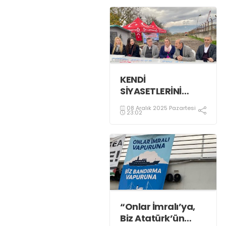
KENDİ
SİYASETLERİNİ
FİNANSE ETMEK
08 Aralık 2025 Pazartesi
İÇİN KOCAELİ'Yİ
23:02
HARCIYORLAR
“Onlar İmralı’ya,
Biz Atatürk’ün