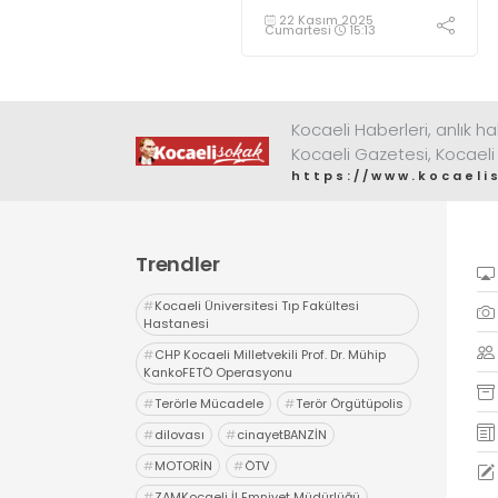
Bandırma
22 Kasım 2025
Vapuru’na!”
Cumartesi
15:13
Kocaeli Haberleri, anlık ha
Kocaeli Gazetesi, Kocaeli
https://www.kocaeli
Trendler
#
Kocaeli Üniversitesi Tıp Fakültesi
Hastanesi
#
CHP Kocaeli Milletvekili Prof. Dr. Mühip
KankoFETÖ Operasyonu
#
Terörle Mücadele
#
Terör Örgütüpolis
#
dilovası
#
cinayetBANZİN
#
MOTORİN
#
ÖTV
#
ZAMKocaeli İl Emniyet Müdürlüğü