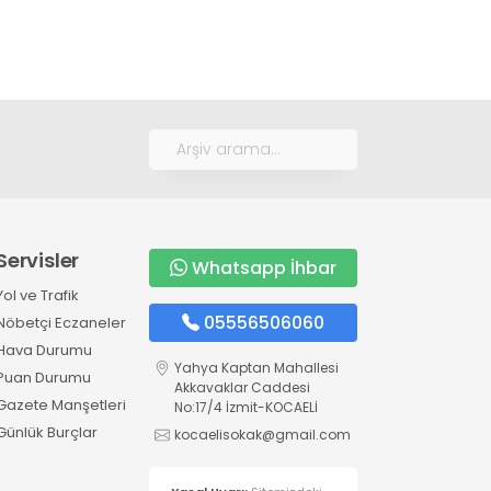
Servisler
Whatsapp İhbar
Yol ve Trafik
05556506060
Nöbetçi Eczaneler
Hava Durumu
Yahya Kaptan Mahallesi
Puan Durumu
Akkavaklar Caddesi
Gazete Manşetleri
No:17/4 İzmit-KOCAELİ
Günlük Burçlar
kocaelisokak@gmail.com