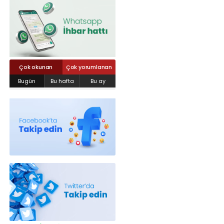
Röportajlar
Yahya Kaptan Mahallesi Akkavaklar
Caddesi No:17/4 İzmit-KOCAELİ
kocaelisokak@gmail.com
Çok okunan
Çok yorumlanan
Bugün
Bu hafta
Bu ay