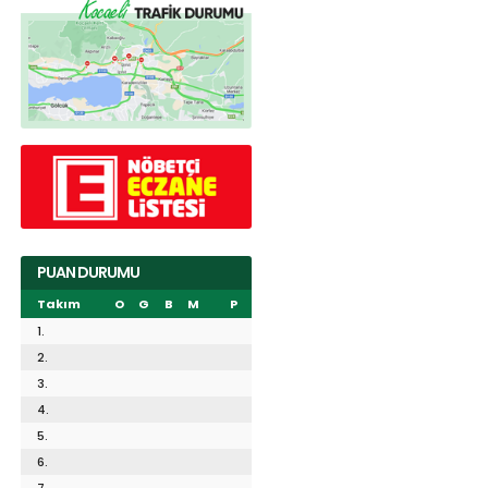
PUAN DURUMU
Takım
O
G
B
M
P
1.
2.
3.
4.
5.
6.
7.