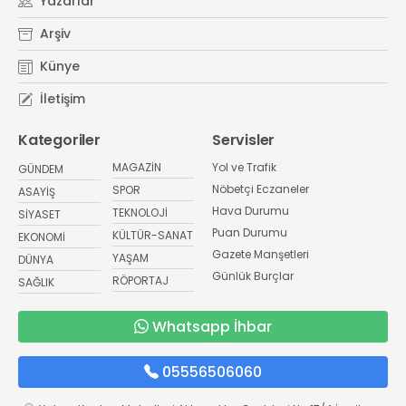
Yazarlar
Arşiv
Künye
İletişim
Kategoriler
Servisler
MAGAZİN
Yol ve Trafik
GÜNDEM
Nöbetçi Eczaneler
SPOR
ASAYİŞ
Hava Durumu
TEKNOLOJİ
SİYASET
Puan Durumu
KÜLTÜR-SANAT
EKONOMİ
Gazete Manşetleri
YAŞAM
DÜNYA
Günlük Burçlar
RÖPORTAJ
SAĞLIK
Whatsapp İhbar
05556506060