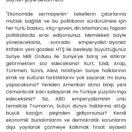
"Ekonomide sermayenin- tekellerin çıkarlarına
mutlak bağlılık ve bu politikanın sürdürülmesi için
her türlü baskıcı, ırkçı-şoven, din istismarcısı, faşizan
politikalarda ısrar ediyorsunuz. Memleketi böyle
yöneteceksiniz, sonrada emperyalist-siyonist
ittifakın yeni gözdesi HTŞ ile besleyip büyüttüğünüz
Suriye Milli Ordusu ile Suriye'ye barış ve istikrar
getirmekten söz edeceksiniz! Kürt, Ezidi, Arap,
Türkmen, Sünni, Alevi, Hıristiyan Suriye halklarının
etnik ve kültürel farklılıklarını yok sayarak mı bunu
yapacaksınız? Yeniden Amerikan atına binip yeni
Osmanlıcılık kılıcı sallayarak mı Türkiye yüzyılını inşa
edeceksiniz? Siz, ABD emperyalizminin ünlü
temsilcisi Truman’ın, bütün dünya haklarına attığı
büyük kazığın peşinden gidiyorsunuz? Kendi
ekonomik bunalımlarını ve demokratik sorunlarını
dışa yayılarak çözmeye kalkmak fırsat siyaseti