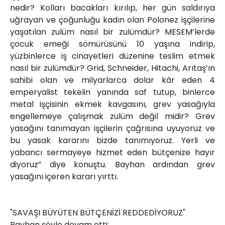
nedir? Kolları bacakları kırılıp, her gün saldırıya
uğrayan ve çoğunluğu kadın olan Polonez işçilerine
yaşatılan zulüm nasıl bir zulümdür? MESEM’lerde
çocuk emeği sömürüsünü 10 yaşına indirip,
yüzbinlerce iş cinayetleri düzenine teslim etmek
nasıl bir zulümdür? Grid, Schneider, Hitachi, Arıtaş’ın
sahibi olan ve milyarlarca dolar kâr eden 4
emperyalist tekelin yanında saf tutup, binlerce
metal işçisinin ekmek kavgasını, grev yasağıyla
engellemeye çalışmak zulüm değil midir? Grev
yasağını tanımayan işçilerin çağrısına uyuyoruz ve
bu yasak kararını bizde tanımıyoruz. Yerli ve
yabancı sermayeye hizmet eden bütçenize hayır
diyoruz” diye konuştu. Bayhan ardından grev
yasağını içeren kararı yırttı.
"SAVAŞI BÜYÜTEN BÜTÇENİZİ REDDEDİYORUZ"
Bayhan şöyle devam etti: