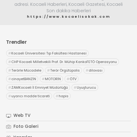
adresi. Kocaeli Haberleri, Kocaeli Gazetesi, Kocaeli
Son dakika Haberleri
https://www.kocaelisokak.com
Trendler
#
Kocaeli Üniversitesi Tıp Fakültesi Hastanesi
#
CHP Kocaeli Milletvekili Prof. Dr. Mühip KankoFETÖ Operasyonu
#
Terörle Mücadele
#
Terör Örgütüpolis
#
dilovası
#
cinayetBANZİN
#
MOTORİN
#
ÖTV
#
ZAMKocaeli İl Emniyet Müdürlüğü
#
Uyuşturucu
#
uyarıcı madde ticareti
#
hapis
Web TV
Foto Galeri