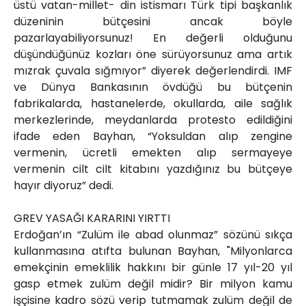
üstü vatan-millet- din istismarı Türk tipi başkanlık
düzeninin bütçesini ancak böyle
pazarlayabiliyorsunuz! En değerli olduğunu
düşündüğünüz kozları öne sürüyorsunuz ama artık
mızrak çuvala sığmıyor” diyerek değerlendirdi. IMF
ve Dünya Bankasının övdüğü bu bütçenin
fabrikalarda, hastanelerde, okullarda, aile sağlık
merkezlerinde, meydanlarda protesto edildiğini
ifade eden Bayhan, “Yoksuldan alıp zengine
vermenin, ücretli emekten alıp sermayeye
vermenin cilt cilt kitabını yazdığınız bu bütçeye
hayır diyoruz” dedi.
GREV YASAĞI KARARINI YIRTTI
Erdoğan’ın “Zulüm ile abad olunmaz” sözünü sıkça
kullanmasına atıfta bulunan Bayhan, "Milyonlarca
emekçinin emeklilik hakkını bir günle 17 yıl-20 yıl
gasp etmek zulüm değil midir? Bir milyon kamu
işçisine kadro sözü verip tutmamak zulüm değil de