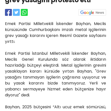
grev yasağını protesto etti
Röportajlar
Yahya Kaptan Mahallesi
Akkavaklar Caddesi No:17/4 İzmit-
KOCAELİ
Emek Partisi Milletvekili İskender Bayhan, Meclis
kocaelisokak@gmail.com
kürsüsünde Cumhurbaşkanı imzalı metal işçilerinin
grev yasağı kararını içeren Resmî Gazete sayfasını
yırttı.
Emek Partisi İstanbul Milletvekili İskender Bayhan,
Meclis Genel Kurulunda söz alarak iktidarın
hazırladığı bütçeyi eleştirdi. Metal işçilerinin grevini
yasaklayan kararı kürsüde yırtan Bayhan, "Grev
yasağını tanımayan işçilerin çağrısına uyuyoruz ve
bu yasak kararını bizde tanımıyoruz. Yerli ve
yabancı sermayeye hizmet eden bütçenize hayır
diyoruz" dedi.
Bayhan, 2025 bütçesini “Altı ucuz emek sömürüsü,