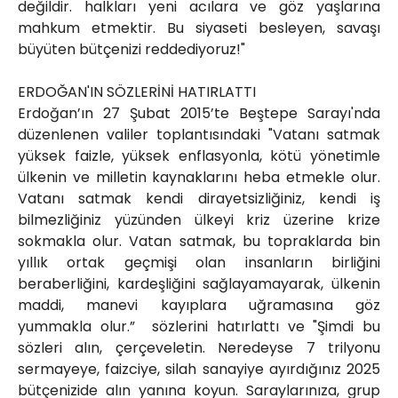
değildir. halkları yeni acılara ve göz yaşlarına
mahkum etmektir. Bu siyaseti besleyen, savaşı
büyüten bütçenizi reddediyoruz!"
ERDOĞAN'IN SÖZLERİNİ HATIRLATTI
Erdoğan’ın 27 Şubat 2015’te Beştepe Sarayı'nda
düzenlenen valiler toplantısındaki "Vatanı satmak
yüksek faizle, yüksek enflasyonla, kötü yönetimle
ülkenin ve milletin kaynaklarını heba etmekle olur.
Vatanı satmak kendi dirayetsizliğiniz, kendi iş
bilmezliğiniz yüzünden ülkeyi kriz üzerine krize
sokmakla olur. Vatan satmak, bu topraklarda bin
yıllık ortak geçmişi olan insanların birliğini
beraberliğini, kardeşliğini sağlayamayarak, ülkenin
maddi, manevi kayıplara uğramasına göz
yummakla olur.” sözlerini hatırlattı ve "Şimdi bu
sözleri alın, çerçeveletin. Neredeyse 7 trilyonu
sermayeye, faizciye, silah sanayiye ayırdığınız 2025
bütçenizide alın yanına koyun. Saraylarınıza, grup