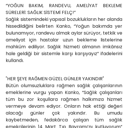
“YOĞUN BAKIM, RANDEVU, AMELİYAT BEKLEME
SÜRELERİ: SAĞLIK SİSTEMİ FELÇ!”
Sağlık sistemindeki yapısal bozuklukların her alanda
hissedildiğini belirten Kanko, “Yoğun bakımda yer
bulunamıyor, randevu almak aylar sürüyor, tetkik ve
ameliyat için hastalar uzun bekleme listelerine
mahkûm ediliyor. Sağlık hizmeti almanın imkânsız
hale geldiği bir sistemle karşı karşıyayız” ifadelerini
kullandı.
"HER ŞEYE RAĞMEN GÜZEL GÜNLER YAKINDIR"
Bütün olumsuzluklara rağmen sağlık çalışanlarının
emeklerine vurgu yapan Kanko, “Sağlık çalışanları
tüm bu zor koşullara rağmen halkımıza hizmet
vermeye devam ediyor. Onların hak ettiği değeri
alacağı günler çok yakındır. Bu umudu
kaybetmeden, fedakârca çalışan tüm sağlık
emekçilerinin 14 Mart Tıp Bayramı’nı kutluyorum”