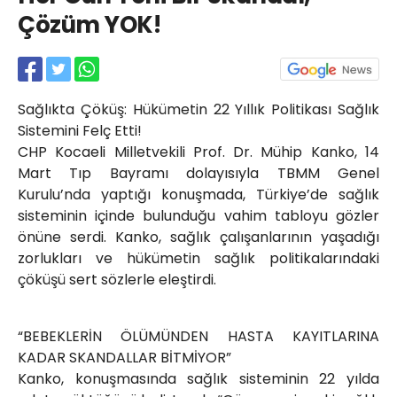
Röportajlar
Çözüm YOK!
Yahya Kaptan Mahallesi
Akkavaklar Caddesi No:17/4 İzmit-
KOCAELİ
kocaelisokak@gmail.com
Sağlıkta Çöküş: Hükümetin 22 Yıllık Politikası Sağlık
Sistemini Felç Etti!
CHP Kocaeli Milletvekili Prof. Dr. Mühip Kanko, 14
Mart Tıp Bayramı dolayısıyla TBMM Genel
Kurulu’nda yaptığı konuşmada, Türkiye’de sağlık
sisteminin içinde bulunduğu vahim tabloyu gözler
önüne serdi. Kanko, sağlık çalışanlarının yaşadığı
zorlukları ve hükümetin sağlık politikalarındaki
çöküşü sert sözlerle eleştirdi.
“BEBEKLERİN ÖLÜMÜNDEN HASTA KAYITLARINA
KADAR SKANDALLAR BİTMİYOR”
Kanko, konuşmasında sağlık sisteminin 22 yılda