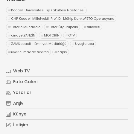
#
Kocaeli Üniversitesi Tıp Fakültesi Hastanesi
#
CHP Kocaeli Milletvekili Prof. Dr. Mühip KankoFETÖ Operasyonu
#
Terörle Mücadele
#
Terör Örgütüpolis
#
dilovası
#
cinayetBANZİN
#
MOTORİN
#
ÖTV
#
ZAMKocaeli İl Emniyet Müdürlüğü
#
Uyuşturucu
#
uyarıcı madde ticareti
#
hapis
Web TV
Foto Galeri
Yazarlar
Arşiv
Künye
İletişim