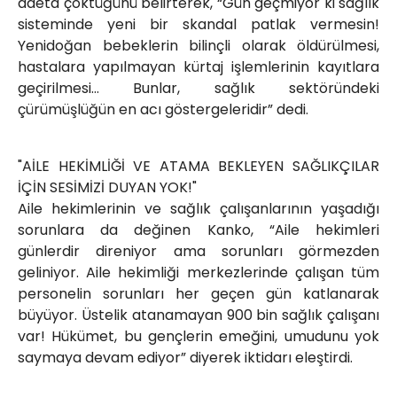
adeta çöktüğünü belirterek, “Gün geçmiyor ki sağlık
sisteminde yeni bir skandal patlak vermesin!
Yenidoğan bebeklerin bilinçli olarak öldürülmesi,
hastalara yapılmayan kürtaj işlemlerinin kayıtlara
geçirilmesi… Bunlar, sağlık sektöründeki
çürümüşlüğün en acı göstergeleridir” dedi.
"AİLE HEKİMLİĞİ VE ATAMA BEKLEYEN SAĞLIKÇILAR
İÇİN SESİMİZİ DUYAN YOK!"
Aile hekimlerinin ve sağlık çalışanlarının yaşadığı
sorunlara da değinen Kanko, “Aile hekimleri
günlerdir direniyor ama sorunları görmezden
geliniyor. Aile hekimliği merkezlerinde çalışan tüm
personelin sorunları her geçen gün katlanarak
büyüyor. Üstelik atanamayan 900 bin sağlık çalışanı
var! Hükümet, bu gençlerin emeğini, umudunu yok
saymaya devam ediyor” diyerek iktidarı eleştirdi.