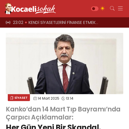
 FİNANSE ETMEK İÇİN KOCAELİ'Yİ HARCIYORLAR
23:00
Üst geçitler, kadına şiddete karşı “turuncu” renkle aydınlatıl
Gündem
Siyaset
Asayiş
Ekonomi
Sağlık
Magazin
Spor
SİYASET
14 Mart 2025
13:14
Diğer
Kanko’dan 14 Mart Tıp Bayramı’nda
Teknoloji
Çarpıcı Açıklamalar:
Kültür-Sanat
Her Gün Yeni Bir Skandal,
Web TV
Galeri
Yazarlar