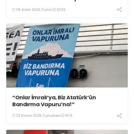
05 Aralık 2025 Cuma
23:55
“Onlar İmralı’ya, Biz Atatürk’ün
Bandırma Vapuru’na!”
22 Kasım 2025 Cumartesi
15:13