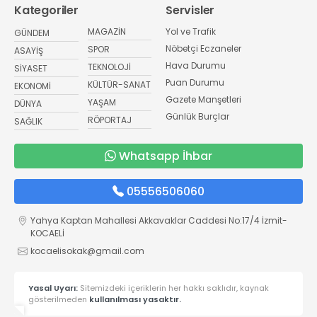
Kategoriler
Servisler
MAGAZİN
Yol ve Trafik
GÜNDEM
Nöbetçi Eczaneler
SPOR
ASAYİŞ
Hava Durumu
TEKNOLOJİ
SİYASET
Puan Durumu
KÜLTÜR-SANAT
EKONOMİ
Gazete Manşetleri
YAŞAM
DÜNYA
Günlük Burçlar
RÖPORTAJ
SAĞLIK
Whatsapp İhbar
05556506060
Yahya Kaptan Mahallesi Akkavaklar Caddesi No:17/4 İzmit-
KOCAELİ
kocaelisokak@gmail.com
Yasal Uyarı:
Sitemizdeki içeriklerin her hakkı saklıdır, kaynak
gösterilmeden
kullanılması yasaktır.