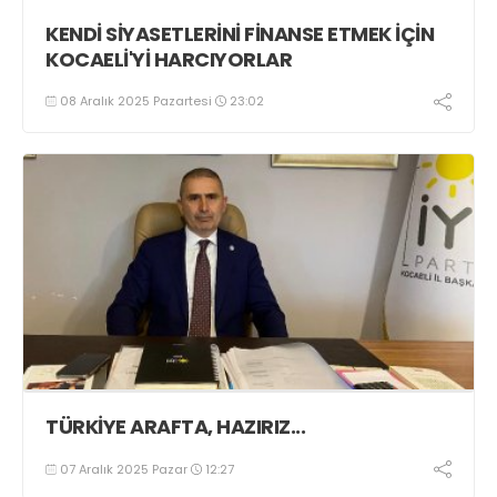
KENDİ SİYASETLERİNİ FİNANSE ETMEK İÇİN
KOCAELİ'Yİ HARCIYORLAR
08 Aralık 2025 Pazartesi
23:02
TÜRKİYE ARAFTA, HAZIRIZ...
07 Aralık 2025 Pazar
12:27