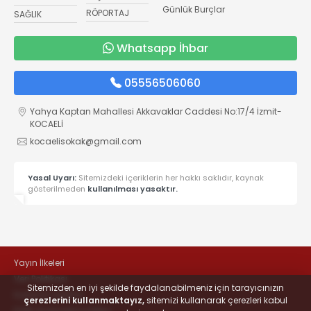
Günlük Burçlar
RÖPORTAJ
SAĞLIK
Whatsapp İhbar
05556506060
Yahya Kaptan Mahallesi Akkavaklar Caddesi No:17/4 İzmit-
KOCAELİ
kocaelisokak@gmail.com
Yasal Uyarı:
Sitemizdeki içeriklerin her hakkı saklıdır, kaynak
gösterilmeden
kullanılması yasaktır.
Yayın İlkeleri
Veri Politikası
Sitemizden en iyi şekilde faydalanabilmeniz için tarayıcınızın
Kullanım Şartları
çerezlerini kullanmaktayız,
sitemizi kullanarak çerezleri kabul
KVKK Aydınlatma Metni