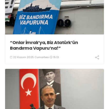
“Onlar İmralı’ya, Biz Atatürk’ün
Bandırma Vapuru’na!”
22 Kasım 2025 Cumartesi
15:13