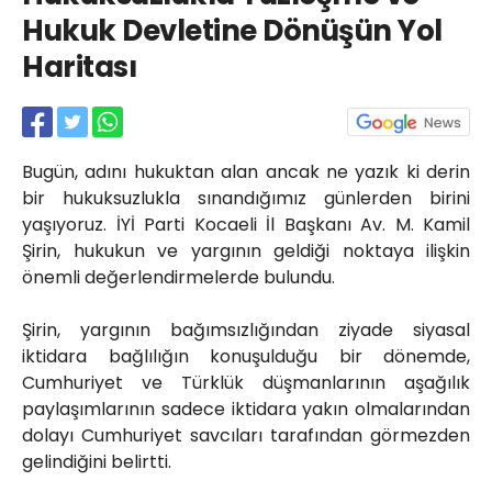
Röportajlar
Hukuk Devletine Dönüşün Yol
Yahya Kaptan Mahallesi
Haritası
Akkavaklar Caddesi No:17/4 İzmit-
KOCAELİ
kocaelisokak@gmail.com
Bugün, adını hukuktan alan ancak ne yazık ki derin
bir hukuksuzlukla sınandığımız günlerden birini
yaşıyoruz. İYİ Parti Kocaeli İl Başkanı Av. M. Kamil
Şirin, hukukun ve yargının geldiği noktaya ilişkin
önemli değerlendirmelerde bulundu.
Şirin, yargının bağımsızlığından ziyade siyasal
iktidara bağlılığın konuşulduğu bir dönemde,
Cumhuriyet ve Türklük düşmanlarının aşağılık
paylaşımlarının sadece iktidara yakın olmalarından
dolayı Cumhuriyet savcıları tarafından görmezden
gelindiğini belirtti.