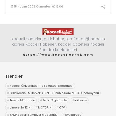
15 Kasım 2025 Cumartesi
15:06
Kocaeli Haberleri, anlık haber, taraftar değil haberin
adresi. Kocaeli Haberleri, Kocaeli Gazetesi, Kocaeli
Son dakika Haberleri
https://www.kocaelisokak.com
Trendler
#
Kocaeli Üniversitesi Tıp Fakültesi Hastanesi
#
CHP Kocaeli Milletvekili Prof. Dr. Mühip KankoFETÖ Operasyonu
#
Terörle Mücadele
#
Terör Örgütüpolis
#
dilovası
#
cinayetBANZİN
#
MOTORİN
#
ÖTV
#
ZAMKocaeli İl Emniyet Müdürlüğü
#
Uyuşturucu