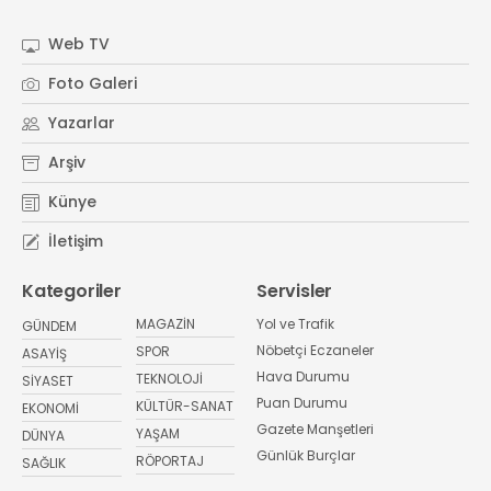
Web TV
Foto Galeri
Yazarlar
Arşiv
Künye
İletişim
Kategoriler
Servisler
MAGAZİN
Yol ve Trafik
GÜNDEM
Nöbetçi Eczaneler
SPOR
ASAYİŞ
Hava Durumu
TEKNOLOJİ
SİYASET
Puan Durumu
KÜLTÜR-SANAT
EKONOMİ
Gazete Manşetleri
YAŞAM
DÜNYA
Günlük Burçlar
RÖPORTAJ
SAĞLIK