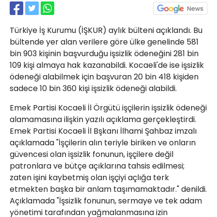
Röportajlar
Yahya Kaptan Mahallesi
Türkiye İş Kurumu (İŞKUR) aylık bülteni açıklandı. Bu
Akkavaklar Caddesi No:17/4 İzmit-
KOCAELİ
bültende yer alan verilere göre ülke genelinde 581
bin 903 kişinin başvurduğu işsizlik ödeneğini 281 bin
kocaelisokak@gmail.com
109 kişi almaya hak kazanabildi. Kocaeli'de ise işsizlik
ödeneği alabilmek için başvuran 20 bin 418 kişiden
sadece 10 bin 360 kişi işsizlik ödeneği alabildi.
Emek Partisi Kocaeli İl Örgütü işçilerin işsizlik ödeneği
alamamasına ilişkin yazılı açıklama gerçekleştirdi.
Emek Partisi Kocaeli İl Bşkanı İlhami Şahbaz imzalı
açıklamada "İşçilerin alın teriyle biriken ve onların
güvencesi olan işsizlik fonunun, işçilere değil
patronlara ve bütçe açıklarına tahsis edilmesi;
zaten işini kaybetmiş olan işçiyi açlığa terk
etmekten başka bir anlam taşımamaktadır." denildi.
Açıklamada "İşsizlik fonunun, sermaye ve tek adam
yönetimi tarafından yağmalanmasına izin