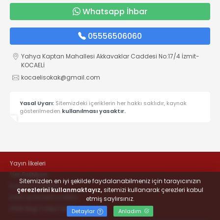
Whatsapp İhbar
05556506060
Yahya Kaptan Mahallesi Akkavaklar Caddesi No:17/4 İzmit-
KOCAELİ
kocaelisokak@gmail.com
Yasal Uyarı:
Sitemizdeki içeriklerin her hakkı saklıdır, kaynak
gösterilmeden
kullanılması yasaktır.
Yayın İlkeleri
Veri Politikası
Sitemizden en iyi şekilde faydalanabilmeniz için tarayıcınızın
Kullanım Şartları
çerezlerini kullanmaktayız,
sitemizi kullanarak çerezleri kabul
KVKK Aydınlatma Metni
etmiş saylırsınız.
KVKK Bilgi Talep Formu
Detaylar
Anladım