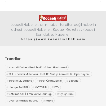
Kocaeli Haberleri, anlık haber, taraftar değil haberin
adresi. Kocaeli Haberleri, Kocaeli Gazetesi, Kocaeli
Son dakika Haberleri
https://www.kocaelisokak.com
Trendler
#
Kocaeli Üniversitesi Tıp Fakültesi Hastanesi
#
CHP Kocaeli Milletvekili Prof. Dr. Mühip KankoFETÖ Operasyonu
#
Terörle Mücadele
#
Terör Örgütüpolis
#
dilovası
#
cinayetBANZİN
#
MOTORİN
#
ÖTV
#
ZAMKocaeli İl Emniyet Müdürlüğü
#
Uyuşturucu
#
uyarıcı madde ticareti
#
hapis