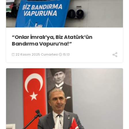
“Onlar İmralı’ya, Biz Atatürk’ün
Bandırma Vapuru’na!”
22 Kasım 2025 Cumartesi
15:13