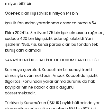
milyon 583 bin
Ödenek alan kişi sayısı: 11 milyon 141 bin
İşsizlik fonundan yararlanma oranı: Yalnızca %54
Ekim 2024’te 3 milyon 175 bin işsiz olmasına rağmen,
sadece 420 bin kişi işsizlik ödeneği alabildi. Yani
işsizlerin %86,7’si, kendi parası olan bu fondan tek
kuruş dahi alamadı.
SANAYİ KENTİ KOCAELİ’DE DE DURUM FARKLI DEĞİL
Sermaye çevreleri, Kocaeli’nin bir sanayi kenti
olmasıyla övünmektedir. Ancak Kocaeli’de İşsizlik
Sigortası Fonu'ndan yararlanma durumu da hak
kayıplarının ne kadar ciddi olduğunu
göstermektedir.
Türkiye İş Kurumu'nun (İŞKUR) aylık bülteninde yer
alan verilere göre, ülke genelinde 581 bin 903 kişi