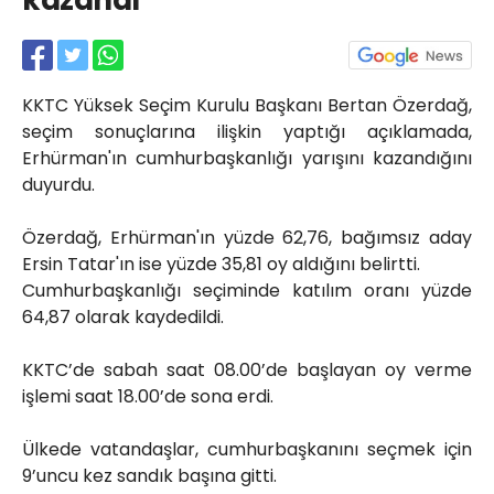
kazandı
Röportajlar
Yahya Kaptan Mahallesi
Akkavaklar Caddesi No:17/4 İzmit-
KOCAELİ
KKTC Yüksek Seçim Kurulu Başkanı Bertan Özerdağ,
kocaelisokak@gmail.com
seçim sonuçlarına ilişkin yaptığı açıklamada,
Erhürman'ın cumhurbaşkanlığı yarışını kazandığını
duyurdu.
Özerdağ, Erhürman'ın yüzde 62,76, bağımsız aday
Ersin Tatar'ın ise yüzde 35,81 oy aldığını belirtti.
Cumhurbaşkanlığı seçiminde katılım oranı yüzde
64,87 olarak kaydedildi.
KKTC’de sabah saat 08.00’de başlayan oy verme
işlemi saat 18.00’de sona erdi.
Ülkede vatandaşlar, cumhurbaşkanını seçmek için
9’uncu kez sandık başına gitti.