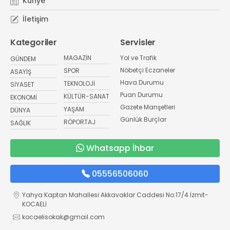
Künye
İletişim
Kategoriler
Servisler
MAGAZİN
Yol ve Trafik
GÜNDEM
Nöbetçi Eczaneler
SPOR
ASAYİŞ
Hava Durumu
TEKNOLOJİ
SİYASET
Puan Durumu
KÜLTÜR-SANAT
EKONOMİ
Gazete Manşetleri
YAŞAM
DÜNYA
Günlük Burçlar
RÖPORTAJ
SAĞLIK
Whatsapp İhbar
05556506060
Yahya Kaptan Mahallesi Akkavaklar Caddesi No:17/4 İzmit-
KOCAELİ
kocaelisokak@gmail.com