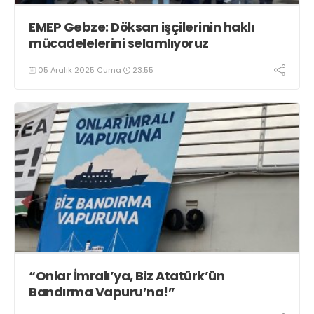
EMEP Gebze: Döksan işçilerinin haklı
mücadelelerini selamlıyoruz
05 Aralık 2025 Cuma
23:55
“Onlar İmralı’ya, Biz Atatürk’ün
Bandırma Vapuru’na!”