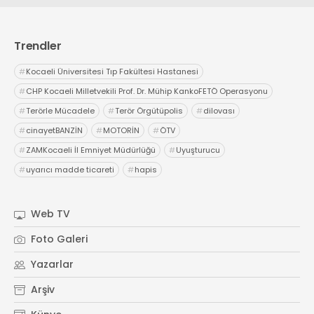
Trendler
#
Kocaeli Üniversitesi Tıp Fakültesi Hastanesi
#
CHP Kocaeli Milletvekili Prof. Dr. Mühip KankoFETÖ Operasyonu
#
Terörle Mücadele
#
Terör Örgütüpolis
#
dilovası
#
cinayetBANZİN
#
MOTORİN
#
ÖTV
#
ZAMKocaeli İl Emniyet Müdürlüğü
#
Uyuşturucu
#
uyarıcı madde ticareti
#
hapis
Web TV
Foto Galeri
Yazarlar
Arşiv