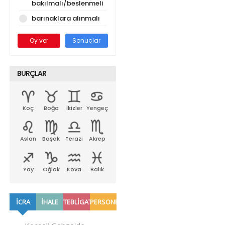
bakılmalı/beslenmeli
barınaklara alınmalı
Oy ver
Sonuçlar
BURÇLAR
Koç
Boğa
İkizler
Yengeç
Aslan
Başak
Terazi
Akrep
Yay
Oğlak
Kova
Balık