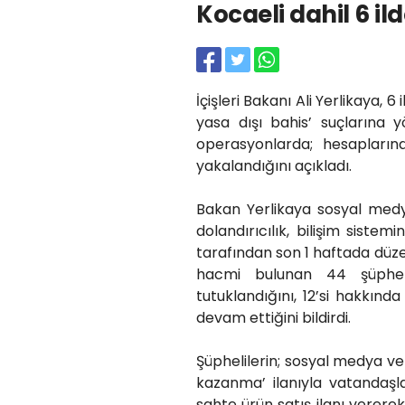
Kocaeli dahil 6 il
İçişleri Bakanı Ali Yerlikaya, 6 
yasa dışı bahis’ suçlarına
operasyonlarda; hesapların
yakalandığını açıkladı.
Bakan Yerlikaya sosyal medya
dolandırıcılık, bilişim siste
tarafından son 1 haftada düze
hacmi bulunan 44 şüphelin
tutuklandığını, 12’si hakkında 
devam ettiğini bildirdi.
Şüphelilerin; sosyal medya ve
kazanma’ ilanıyla vatandaşla
sahte ürün satış ilanı verere