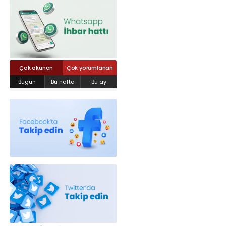
Röportajlar
Yahya Kaptan Mahallesi Akkavaklar
Caddesi No:17/4 İzmit-KOCAELİ
kocaelisokak@gmail.com
Çok okunan
Çok yorumlanan
Bugün
Bu hafta
Bu ay