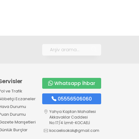
Servisler
Whatsapp İhbar
Yol ve Trafik
05556506060
Nöbetçi Eczaneler
Hava Durumu
Yahya Kaptan Mahallesi
Puan Durumu
Akkavaklar Caddesi
Gazete Manşetleri
No:17/4 İzmit-KOCAELİ
Günlük Burçlar
kocaelisokak@gmail.com