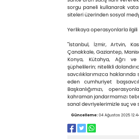
sorgu paneli kullanarak vatanda
siteleri üzerinden sosyal medy
Yerlikaya operasyonlarla ilgili ş
"İstanbul, İzmir, Artvin, 
Çanakkale, Gaziantep, Manisa
Konya, Kütahya, Ağrı ve
şüphelilerin; nitelikli dolandır
savcılıklarımızca haklarında s
eden cumhuriyet başsavcıl
Başkanlığımızı, operasyon
kahraman jandarmamızı tebri
sanal devriyelerimizle suç ve
Güncelleme:
04 Ağustos 2025 12:4