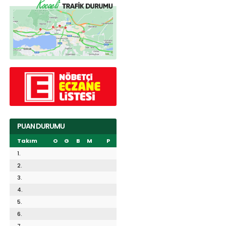
PUAN DURUMU
Takım
O
G
B
M
P
1.
2.
3.
4.
5.
6.
7.