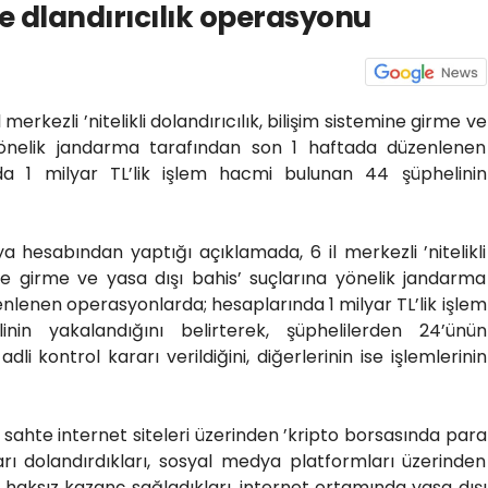
de dlandırıcılık operasyonu
il merkezli ’nitelikli dolandırıcılık, bilişim sistemine girme ve
 yönelik jandarma tarafından son 1 haftada düzenlenen
da 1 milyar TL’lik işlem hacmi bulunan 44 şüphelinin
 hesabından yaptığı açıklamada, 6 il merkezli ’nitelikli
mine girme ve yasa dışı bahis’ suçlarına yönelik jandarma
nlenen operasyonlarda; hesaplarında 1 milyar TL’lik işlem
in yakalandığını belirterek, şüphelilerden 24’ünün
adli kontrol kararı verildiğini, diğerlerinin ise işlemlerinin
 sahte internet siteleri üzerinden ’kripto borsasında para
rı dolandırdıkları, sosyal medya platformları üzerinden
k haksız kazanç sağladıkları, internet ortamında yasa dışı