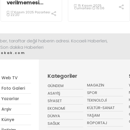
verilmemesi
15 Kasım 2025
kararı kim
Cumartesi
15:06
17 Kasım 2025 Pazartesi
tarafından alındı?
22:20
ber, taraftar değil haberin adresi. Kocaeli Haberleri,
 Son dakika Haberleri
sokak.com
Kategoriler
Web TV
MAGAZİN
GÜNDEM
Foto Galeri
SPOR
ASAYİŞ
Yazarlar
TEKNOLOJİ
SİYASET
KÜLTÜR-SANAT
EKONOMİ
Arşiv
YAŞAM
DÜNYA
Künye
RÖPORTAJ
SAĞLIK