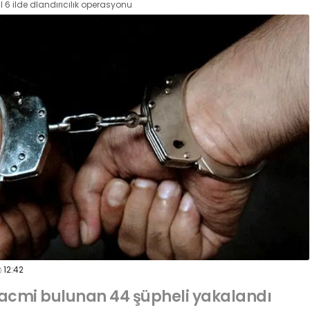
 6 ilde dlandırıcılık operasyonu
12:42
m hacmi bulunan 44 şüpheli yakalandı