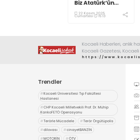
Biz Atatürk’ün
Bandırma
22 Kasım 2025
Vapuru’na!”
Cumartesi
15:13
Kocaeli Haberleri, anlık ha
Kocaeli Gazetesi, Kocaeli
https://www.kocaeli
Trendler
#
Kocaeli Üniversitesi Tıp Fakültesi
Hastanesi
#
CHP Kocaeli Milletvekili Prof. Dr. Mühip
KankoFETÖ Operasyonu
#
Terörle Mücadele
#
Terör Örgütüpolis
#
dilovası
#
cinayetBANZİN
#
MOTORİN
#
ÖTV