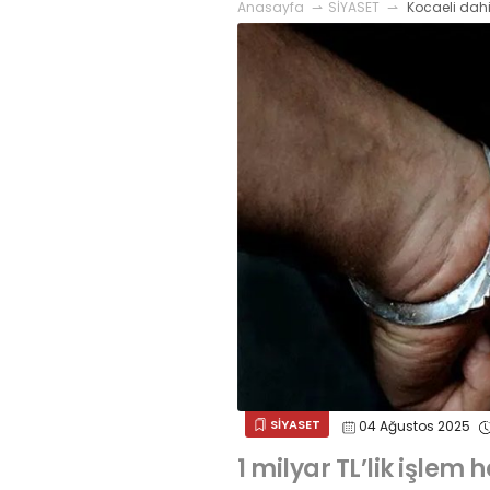
Anasayfa
SİYASET
Kocaeli dahil
SİYASET
04 Ağustos 2025
1 milyar TL’lik işle