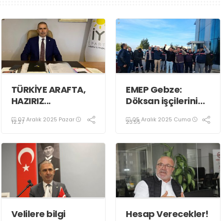
TÜRKİYE ARAFTA,
EMEP Gebze:
HAZIRIZ...
Döksan işçilerinin
haklı
07 Aralık 2025 Pazar
05 Aralık 2025 Cuma
mücadelelerini
12:27
23:55
selamlıyoruz
Velilere bilgi
Hesap Verecekler!