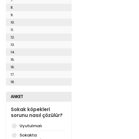
8.
9.
10.
11.
12.
13.
14.
15.
16.
17.
18.
ANKET
Sokak köpekleri
sorunu nasıl çözülür?
Uyutulmalı
Sokakta