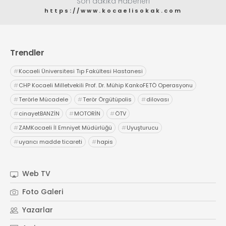
Son dakika Haberleri
https://www.kocaelisokak.com
Trendler
#
Kocaeli Üniversitesi Tıp Fakültesi Hastanesi
#
CHP Kocaeli Milletvekili Prof. Dr. Mühip KankoFETÖ Operasyonu
#
Terörle Mücadele
#
Terör Örgütüpolis
#
dilovası
#
cinayetBANZİN
#
MOTORİN
#
ÖTV
#
ZAMKocaeli İl Emniyet Müdürlüğü
#
Uyuşturucu
#
uyarıcı madde ticareti
#
hapis
Web TV
Foto Galeri
Yazarlar