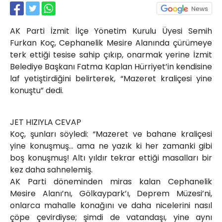
Röportajlar
Yahya Kaptan Mahallesi
AK Parti İzmit İlçe Yönetim Kurulu Üyesi Semih
Akkavaklar Caddesi No:17/4 İzmit-
KOCAELİ
Furkan Koç, Cephanelik Mesire Alanında çürümeye
terk ettiği tesise sahip çıkıp, onarmak yerine İzmit
kocaelisokak@gmail.com
Belediye Başkanı Fatma Kaplan Hürriyet’in kendisine
laf yetiştirdiğini belirterek, “Mazeret kraliçesi yine
konuştu” dedi.
JET HIZIYLA CEVAP
Koç, şunları söyledi: “Mazeret ve bahane kraliçesi
yine konuşmuş… ama ne yazık ki her zamanki gibi
boş konuşmuş! Altı yıldır tekrar ettiği masalları bir
kez daha sahnelemiş.
AK Parti döneminden miras kalan Cephanelik
Mesire Alanı’nı, Gölkaypark’ı, Deprem Müzesi’ni,
onlarca mahalle konağını ve daha nicelerini nasıl
çöpe çevirdiyse; şimdi de vatandaşı, yine aynı