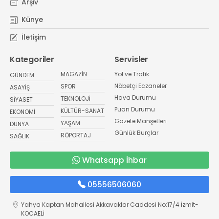
Arşiv
Künye
İletişim
Kategoriler
Servisler
MAGAZİN
Yol ve Trafik
GÜNDEM
Nöbetçi Eczaneler
SPOR
ASAYİŞ
Hava Durumu
TEKNOLOJİ
SİYASET
Puan Durumu
KÜLTÜR-SANAT
EKONOMİ
Gazete Manşetleri
YAŞAM
DÜNYA
Günlük Burçlar
RÖPORTAJ
SAĞLIK
Whatsapp İhbar
05556506060
Yahya Kaptan Mahallesi Akkavaklar Caddesi No:17/4 İzmit-
KOCAELİ