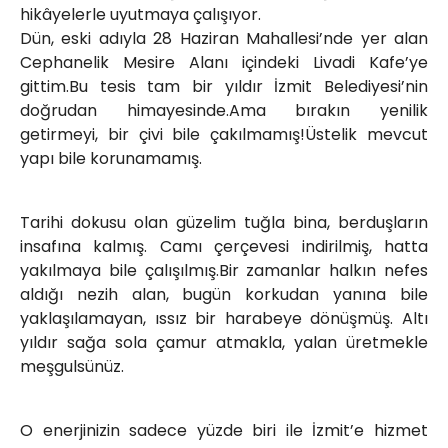
hikâyelerle uyutmaya çalışıyor.
Dün, eski adıyla 28 Haziran Mahallesi’nde yer alan
Cephanelik Mesire Alanı içindeki Livadi Kafe’ye
gittim.Bu tesis tam bir yıldır İzmit Belediyesi’nin
doğrudan himayesinde.Ama bırakın yenilik
getirmeyi, bir çivi bile çakılmamış!Üstelik mevcut
yapı bile korunamamış.
Tarihi dokusu olan güzelim tuğla bina, berduşların
insafına kalmış. Camı çerçevesi indirilmiş, hatta
yakılmaya bile çalışılmış.Bir zamanlar halkın nefes
aldığı nezih alan, bugün korkudan yanına bile
yaklaşılamayan, ıssız bir harabeye dönüşmüş. Altı
yıldır sağa sola çamur atmakla, yalan üretmekle
meşgulsünüz.
O enerjinizin sadece yüzde biri ile İzmit’e hizmet