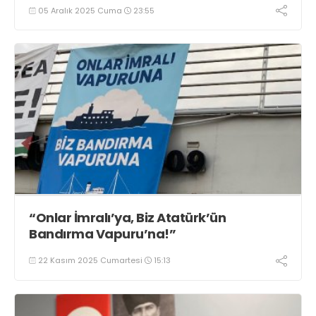
05 Aralık 2025 Cuma
23:55
“Onlar İmralı’ya, Biz Atatürk’ün
Bandırma Vapuru’na!”
22 Kasım 2025 Cumartesi
15:13