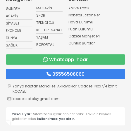
MAGAZİN
Yol ve Trafik
GÜNDEM
Nöbetçi Eczaneler
SPOR
ASAYİŞ
Hava Durumu
TEKNOLOJİ
SİYASET
Puan Durumu
KÜLTÜR-SANAT
EKONOMİ
Gazete Manşetleri
YAŞAM
DÜNYA
Günlük Burçlar
RÖPORTAJ
SAĞLIK
Whatsapp İhbar
05556506060
Yahya Kaptan Mahallesi Akkavaklar Caddesi No:17/4 İzmit-
KOCAELİ
kocaelisokak@gmail.com
Yasal Uyarı:
Sitemizdeki içeriklerin her hakkı saklıdır, kaynak
gösterilmeden
kullanılması yasaktır.