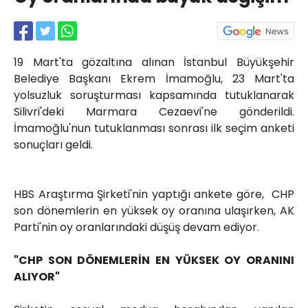
Röportajlar
Yahya Kaptan Mahallesi
Akkavaklar Caddesi No:17/4 İzmit-
KOCAELİ
19 Mart'ta gözaltına alınan İstanbul Büyükşehir
Belediye Başkanı Ekrem İmamoğlu, 23 Mart'ta
kocaelisokak@gmail.com
yolsuzluk soruşturması kapsamında tutuklanarak
Silivri'deki Marmara Cezaevi'ne gönderildi.
İmamoğlu'nun tutuklanması sonrası ilk seçim anketi
sonuçları geldi.
HBS Araştırma Şirketi'nin yaptığı ankete göre, CHP
son dönemlerin en yüksek oy oranına ulaşırken, AK
Parti'nin oy oranlarındaki düşüş devam ediyor.
"CHP SON DÖNEMLERİN EN YÜKSEK OY ORANINI
ALIYOR"