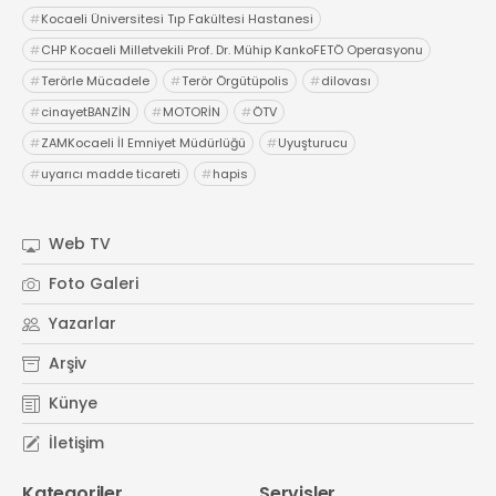
#
Kocaeli Üniversitesi Tıp Fakültesi Hastanesi
#
CHP Kocaeli Milletvekili Prof. Dr. Mühip KankoFETÖ Operasyonu
#
Terörle Mücadele
#
Terör Örgütüpolis
#
dilovası
#
cinayetBANZİN
#
MOTORİN
#
ÖTV
#
ZAMKocaeli İl Emniyet Müdürlüğü
#
Uyuşturucu
#
uyarıcı madde ticareti
#
hapis
Web TV
Foto Galeri
Yazarlar
Arşiv
Künye
İletişim
Kategoriler
Servisler