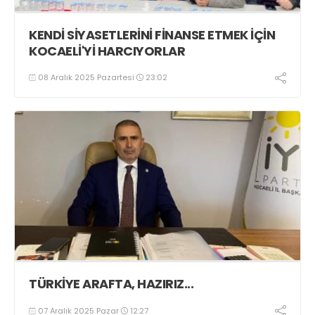
KENDİ SİYASETLERİNİ FİNANSE ETMEK İÇİN
KOCAELİ'Yİ HARCIYORLAR
08 Aralık 2025 Pazartesi
23:02
TÜRKİYE ARAFTA, HAZIRIZ...
07 Aralık 2025 Pazar
12:27