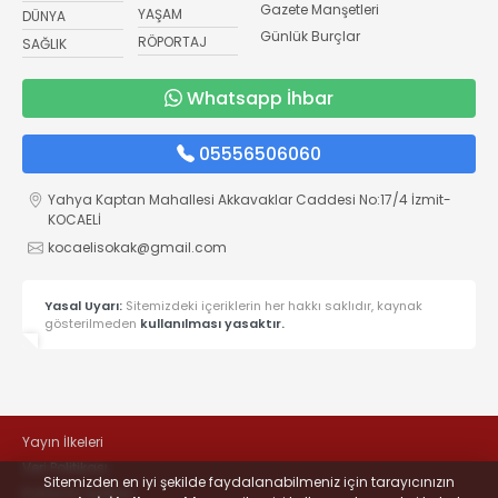
Gazete Manşetleri
YAŞAM
DÜNYA
Günlük Burçlar
RÖPORTAJ
SAĞLIK
Whatsapp İhbar
05556506060
Yahya Kaptan Mahallesi Akkavaklar Caddesi No:17/4 İzmit-
KOCAELİ
kocaelisokak@gmail.com
Yasal Uyarı:
Sitemizdeki içeriklerin her hakkı saklıdır, kaynak
gösterilmeden
kullanılması yasaktır.
Yayın İlkeleri
Veri Politikası
Sitemizden en iyi şekilde faydalanabilmeniz için tarayıcınızın
Kullanım Şartları