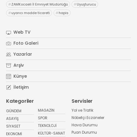
#
ZAMKocaeli İl Emniyet Müdürlüğü
#
Uyuşturucu
#
uyarıcı madde ticareti
#
hapis
Web TV
Foto Galeri
Yazarlar
Arşiv
Künye
İletişim
Kategoriler
Servisler
MAGAZİN
Yol ve Trafik
GÜNDEM
Nöbetçi Eczaneler
SPOR
ASAYİŞ
Hava Durumu
TEKNOLOJİ
SİYASET
Puan Durumu
KÜLTÜR-SANAT
EKONOMİ