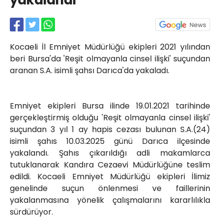
yakalandı
Röportajlar
Yahya Kaptan Mahallesi
Akkavaklar Caddesi No:17/4 İzmit-
KOCAELİ
Kocaeli İl Emniyet Müdürlüğü ekipleri 2021 yılından
kocaelisokak@gmail.com
beri Bursa'da 'Reşit olmayanla cinsel ilişki' suçundan
aranan S.A. isimli şahsı Darıca'da yakaladı.
Emniyet ekipleri Bursa ilinde 19.01.2021 tarihinde
gerçekleştirmiş olduğu 'Reşit olmayanla cinsel ilişki'
suçundan 3 yıl 1 ay hapis cezası bulunan S.A.(24)
isimli şahıs 10.03.2025 günü Darıca ilçesinde
yakalandı. Şahıs çıkarıldığı adli makamlarca
tutuklanarak Kandıra Cezaevi Müdürlüğüne teslim
edildi. Kocaeli Emniyet Müdürlüğü ekipleri İlimiz
genelinde suçun önlenmesi ve faillerinin
yakalanmasına yönelik çalışmalarını kararlılıkla
sürdürüyor.