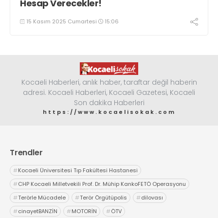
Hesap Verecekler!
15 Kasım 2025 Cumartesi
15:06
Kocaeli Haberleri, anlık haber, taraftar değil haberin
adresi. Kocaeli Haberleri, Kocaeli Gazetesi, Kocaeli
Son dakika Haberleri
https://www.kocaelisokak.com
Trendler
#
Kocaeli Üniversitesi Tıp Fakültesi Hastanesi
#
CHP Kocaeli Milletvekili Prof. Dr. Mühip KankoFETÖ Operasyonu
#
Terörle Mücadele
#
Terör Örgütüpolis
#
dilovası
#
cinayetBANZİN
#
MOTORİN
#
ÖTV