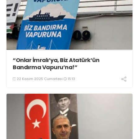
“Onlar İmralı’ya, Biz Atatürk’ün
Bandırma Vapuru’na!”
22 Kasım 2025 Cumartesi
15:13