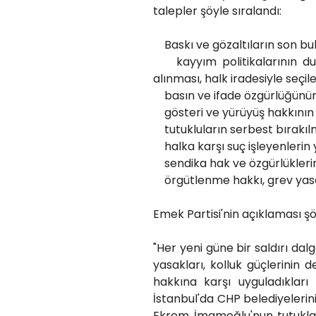
talepler şöyle sıralandı:
Baskı ve gözaltıların son bu
kayyım politikalarının dur
alınması, halk iradesiyle seç
basın ve ifade özgürlüğünün
gösteri ve yürüyüş hakkının s
tutukluların serbest bırakılma
halka karşı suç işleyenlerin 
sendika hak ve özgürlüklerin 
örgütlenme hakkı, grev yasak
Emek Partisi'nin açıklaması şö
"Her yeni güne bir saldırı dal
yasakları, kolluk güçlerinin 
hakkına karşı uyguladıkları 
İstanbul'da CHP belediyeleri
Ekrem İmamoğlu'nun tutuklanm