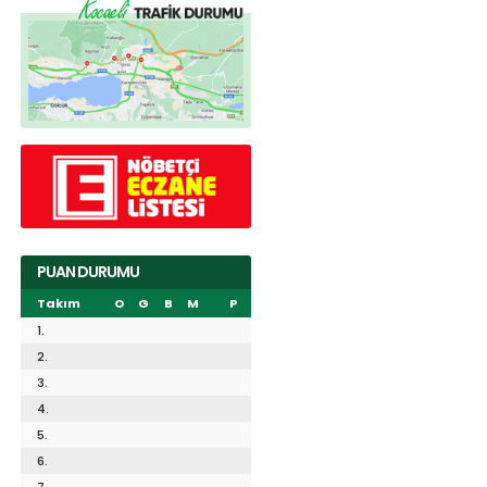
PUAN DURUMU
Takım
O
G
B
M
P
1.
2.
3.
4.
5.
6.
7.