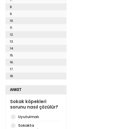
8.
9.
10.
11.
12.
13.
14.
15.
16.
17.
18.
ANKET
Sokak köpekleri
sorunu nasıl çözülür?
Uyutulmalı
Sokakta