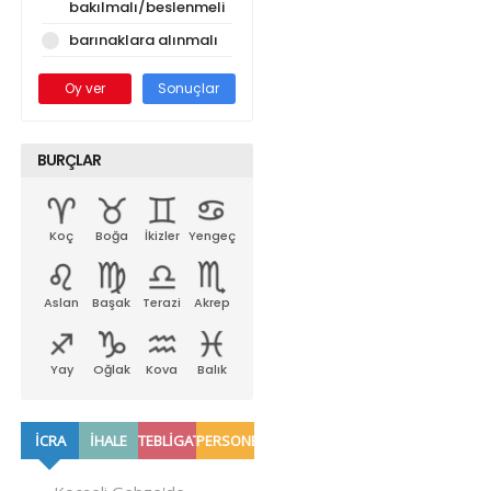
bakılmalı/beslenmeli
barınaklara alınmalı
Oy ver
Sonuçlar
BURÇLAR
Koç
Boğa
İkizler
Yengeç
Aslan
Başak
Terazi
Akrep
Yay
Oğlak
Kova
Balık