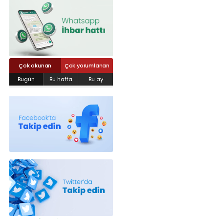
Röportajlar
Yahya Kaptan Mahallesi Akkavaklar
Caddesi No:17/4 İzmit-KOCAELİ
kocaelisokak@gmail.com
Çok okunan
Çok yorumlanan
Bugün
Bu hafta
Bu ay