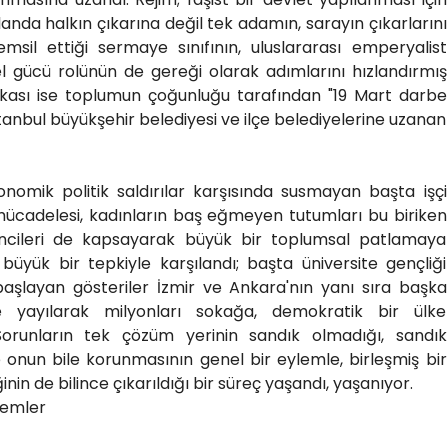
nda halkın çıkarına değil tek adamın, sarayın çıkarlarını
emsil ettiği sermaye sınıfının, uluslararası emperyalist
sel gücü rolünün de gereği olarak adımlarını hızlandırmış
alkası ise toplumun çoğunluğu tarafından "19 Mart darbe
İstanbul büyükşehir belediyesi ve ilçe belediyelerine uzanan
onomik politik saldırılar karşısında susmayan başta işçi
re mücadelesi, kadınların baş eğmeyen tutumları bu biriken
rencileri de kapsayarak büyük bir toplumsal patlamaya
üyük bir tepkiyle karşılandı; başta üniversite gençliği
şlayan gösteriler İzmir ve Ankara'nın yanı sıra başka
 yayılarak milyonları sokağa, demokratik bir ülke
 Sorunların tek çözüm yerinin sandık olmadığı, sandık
e onun bile korunmasının genel bir eylemle, birleşmiş bir
nin de bilince çıkarıldığı bir süreç yaşandı, yaşanıyor.
lemler