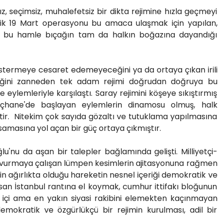
ız, seçimsiz, muhalefetsiz bir dikta rejimine hızla geçmeyi
lik 19 Mart operasyonu bu amaca ulaşmak için yapılan,
k bu hamle bıçağın tam da halkın boğazına dayandığı
östermeye cesaret edemeyeceğini ya da ortaya çıkan irili
leceğini zanneden tek adam rejimi doğrudan doğruya bu
e eylemleriyle karşılaştı. Saray rejimini köşeye sıkıştırmış
raçhane'de başlayan eylemlerin dinamosu olmuş, halk
iştir. Nitekim çok sayıda gözaltı ve tutuklama yapılmasına
samasına yol açan bir güç ortaya çıkmıştır.
u'nu da aşan bir talepler bağlamında gelişti. Milliyetçi-
 vurmaya çalışan lümpen kesimlerin ajitasyonuna rağmen
in ağırlıkta olduğu hareketin nesnel içeriği demokratik ve
nsan İstanbul rantına el koymak, cumhur ittifakı bloğunun
n içi ama en yakın siyasi rakibini elemekten kaçınmayan
demokratik ve özgürlükçü bir rejimin kurulması, adil bir