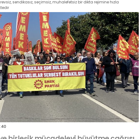
revsiz, sendikasız, seçimsiz, muhalefetsiz bir dikta rejimine hızla
tedir
7:40
 ve birleşik mücadeleyi büyütme çağrısı