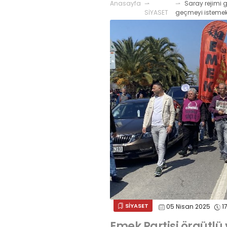
Anasayfa
Saray rejimi g
SİYASET
geçmeyi istemek
SİYASET
05 Nisan 2025
1
Emek Partisi örgütlü