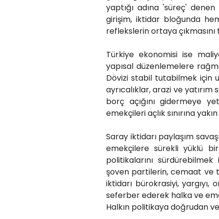
yaptığı adına 'süreç' denen
girişim, iktidar bloğunda he
reflekslerin ortaya çıkmasını t
Türkiye ekonomisi ise mali
yapısal düzenlemelere rağmen
Dövizi stabil tutabilmek için
ayrıcalıklar, arazi ve yatırım
borç açığını gidermeye yetm
emekçileri açlık sınırına yak
Saray iktidarı paylaşım savaşı
emekçilere sürekli yüklü b
politikalarını sürdürebilmek
şoven partilerin, cemaat ve t
iktidarı bürokrasiyi, yargıyı
seferber ederek halka ve emek
Halkın politikaya doğrudan v