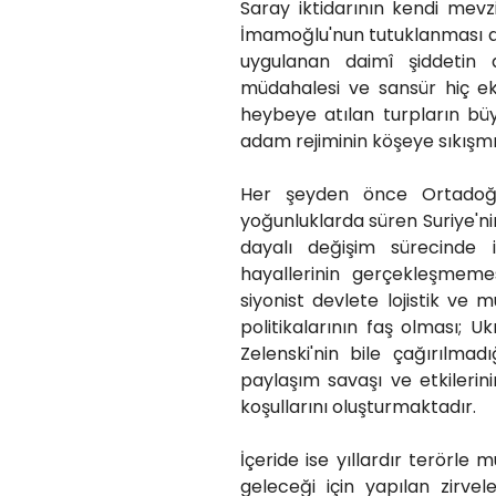
Saray iktidarının kendi mevz
İmamoğlu'nun tutuklanması değ
uygulanan daimî şiddetin d
müdahalesi ve sansür hiç ek
heybeye atılan turpların bü
adam rejiminin köşeye sıkışmış
Her şeyden önce Ortadoğu
yoğunluklarda süren Suriye'n
dayalı değişim sürecinde i
hayallerinin gerçekleşmemesi
siyonist devlete lojistik ve
politikalarının faş olması; 
Zelenski'nin bile çağırılma
paylaşım savaşı ve etkilerin
koşullarını oluşturmaktadır.
İçeride ise yıllardır terörl
geleceği için yapılan zirve