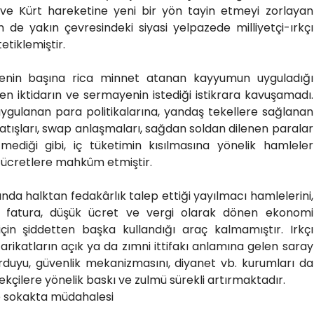
 ve Kürt hareketine yeni bir yön tayin etmeyi zorlayan
m de yakın çevresindeki siyasi yelpazede milliyetçi-ırkçı
etiklemiştir.
yenin başına rica minnet atanan kayyumun uyguladığı
 iktidarın ve sermayenin istediği istikrara kavuşamadı.
 uygulanan para politikalarına, yandaş tekellere sağlanan
 satışları, swap anlaşmaları, sağdan soldan dilenen paralar
ediği gibi, iç tüketimin kısılmasına yönelik hamleler
ın ücretlere mahkûm etmiştir.
nda halktan fedakârlık talep ettiği yayılmacı hamlelerini,
ir fatura, düşük ücret ve vergi olarak dönen ekonomi
 için şiddetten başka kullandığı araç kalmamıştır. Irkçı
arikatların açık ya da zımni ittifakı anlamına gelen saray
, orduyu, güvenlik mekanizmasını, diyanet vb. kurumları da
çilere yönelik baskı ve zulmü sürekli artırmaktadır.
e sokakta müdahalesi