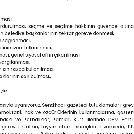
lması,
durulması, seçme ve seçilme hakkının güvence altına
ilen belediye başkanlarının tekrar göreve dönmesi,
 sağlanması,
ınırsızca kullanılması,
sı, genel siyasal affın çıkarılması,
yargılanması,
sınırsızca kullanılması,
larının son bulması...
yle:
gasıyla uyanıyoruz. Sendikacı, gazeteci tutuklamaları, grev
demokratik hak ve özgürlüklerinin kullanmalarına, gösteri
baskı ve zorbalıklar, zamlar, Kürt illerinde DEM Parti,
ni görevden alma, kayyım atama süreçleri devamında, İBB
asına uzandı. Rejim; faşist bir devlet yapılanması için