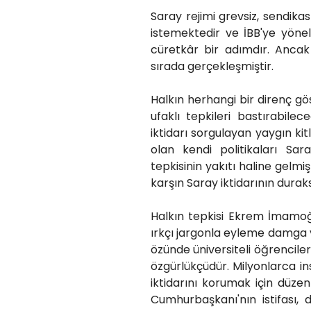
Saray rejimi grevsiz, sendikas
istemektedir ve İBB'ye yöne
cüretkâr bir adımdır. Anca
sırada gerçekleşmiştir.
Halkın herhangi bir direnç g
ufaklı tepkileri bastırabi
iktidarı sorgulayan yaygın kitl
olan kendi politikaları Sa
tepkisinin yakıtı haline gelm
karşın Saray iktidarının durak
Halkın tepkisi Ekrem İmamoğl
ırkçı jargonla eyleme damga
özünde üniversiteli öğrenciler
özgürlükçüdür. Milyonlarca i
iktidarını korumak için düze
Cumhurbaşkanı'nın istifası, 