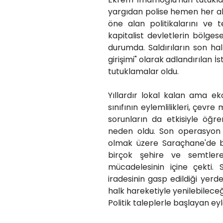
yargıdan polise hemen her ala
öne alan politikalarını ve t
kapitalist devletlerin bölge
durumda. Saldırıların son h
girişimi" olarak adlandırılan 
tutuklamalar oldu.
Yıllardır lokal kalan ama ek
sınıfının eylemlilikleri, çev
sorunların da etkisiyle öğ
neden oldu. Son operasyon b
olmak üzere Saraçhane'de ba
birçok şehire ve semtlere
mücadelesinin içine çekti.
iradesinin gasp edildiği yerd
halk hareketiyle yenilebileceği
Politik taleplerle başlayan ey