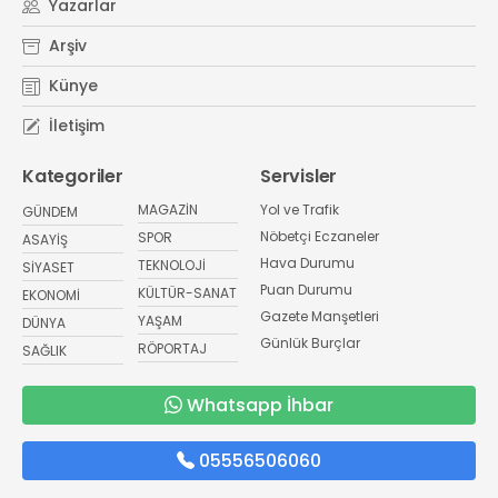
Yazarlar
Arşiv
Künye
İletişim
Kategoriler
Servisler
MAGAZİN
Yol ve Trafik
GÜNDEM
Nöbetçi Eczaneler
SPOR
ASAYİŞ
Hava Durumu
TEKNOLOJİ
SİYASET
Puan Durumu
KÜLTÜR-SANAT
EKONOMİ
Gazete Manşetleri
YAŞAM
DÜNYA
Günlük Burçlar
RÖPORTAJ
SAĞLIK
Whatsapp İhbar
05556506060