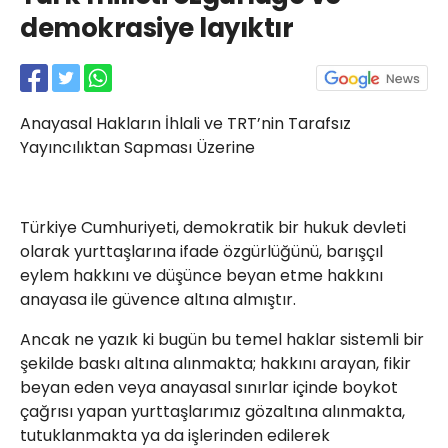
Röportajlar
demokrasiye layıktır
Yahya Kaptan Mahallesi
Akkavaklar Caddesi No:17/4 İzmit-
KOCAELİ
kocaelisokak@gmail.com
Anayasal Hakların İhlali ve TRT’nin Tarafsız
Yayıncılıktan Sapması Üzerine
Türkiye Cumhuriyeti, demokratik bir hukuk devleti
olarak yurttaşlarına ifade özgürlüğünü, barışçıl
eylem hakkını ve düşünce beyan etme hakkını
anayasa ile güvence altına almıştır.
Ancak ne yazık ki bugün bu temel haklar sistemli bir
şekilde baskı altına alınmakta; hakkını arayan, fikir
beyan eden veya anayasal sınırlar içinde boykot
çağrısı yapan yurttaşlarımız gözaltına alınmakta,
tutuklanmakta ya da işlerinden edilerek